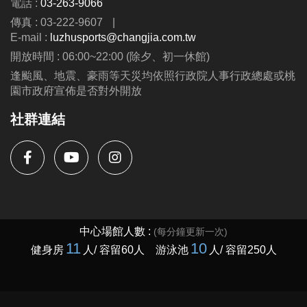
電話 :
03-263-9066
第二周至第九周---$8300
傳真 : 03-222-9607
|
(可與蘆運夏令營並行優惠呦、泳池、耕斗耘除外
E-mail :
luzhusports@changjia.com.tw
開放時間 : 06:00~22:00 (除夕、初一休館)
連絡資訊
逢颱風、地震、豪雨等天災均依照行政院人事行政總處或桃
-洽詢專線：03-2639066 #115、116
園市政府宣佈是否對外開放
-官網 :
社群連結
https://www.lzsports.com.tw/zh_TW/news/pageID/1/
-FB : 桃園市蘆竹國民運動中心
-IG : @luzhusports