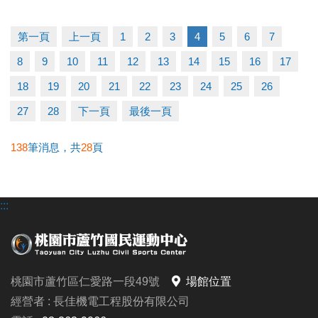
早鳥-----5/11至5/31享88折
一般-----6/1至6/21享95折
第一頁
上一頁
1
2
3
4
5
6
7
多梯優惠---兩梯9折/三梯88折/五梯85折
8
9
10
11
12
13
14
15
16
17
◆泳力試煉營
18
19
20
21
22
23
24
25
26
超早鳥---5/10前享85折
27
28
下一頁
最後一頁
早鳥-----5/11至5/31(一梯9折/兩梯88折)
一般-----6/1至6/30(一梯95折/兩梯9折/三梯88折)
138
筆消息，共
28
頁
◆耕斗耘
:::
早鳥---至6/28前
全日營 $8000/半日營 $4000/第一梯 $3000
6/28後報名 凡參加過耕斗耘或上課學員享9折優惠
桃園市蘆竹區仁愛路一段49號
場館位置
◆伊索教育科學全日營
經營者 : 長佳機電工程股份有限公司
第一周---$4900