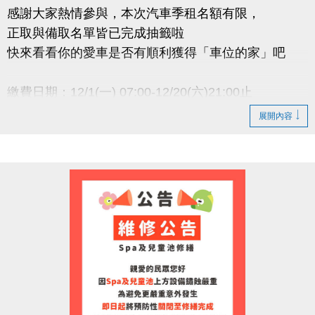
感謝大家熱情參與，本次汽車季租名額有限，
正取與備取名單皆已完成抽籤啦
快來看看你的愛車是否有順利獲得「車位的家」吧
繳費日期：12/1(一) 07:00-12/20(六)21:00止
逾期未繳費視同放棄，恕不保留中籤資格
展開內容
小提醒
● 正取者請務必於期限內完成繳費，以維持承租資格
● 若正取者未於期限內完成繳費，將依序通知 備取名
單遞
補
● 承租權限限本人使用，不得轉讓
洽詢專線 : (03)263-9066 分機111
官網 :