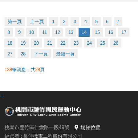
▶ 上課請穿著運動服裝，並攜帶毛巾、水。
▶ 有氧、瑜珈、飛輪需年滿15歲；懸吊、空瑜需年滿
18歲。
第一頁
上一頁
1
2
3
4
5
6
7
▶ 若因人數不足無法開班，將於開課前通知，並請持
8
9
10
11
12
13
14
15
16
17
原信用卡、繳費憑證及發票至本中心辦理退費。
冬日不偷懶，12月一起動起來！
18
19
20
21
22
23
24
25
26
課務部：03-2639066 #115
27
28
下一頁
最後一頁
138
筆消息，共
28
頁
:::
桃園市蘆竹區仁愛路一段49號
場館位置
經營者 : 長佳機電工程股份有限公司