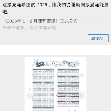
迎接充滿希望的 2026，讓我們從運動開啟滿滿能量
吧。
《2026年 1・2 月課程資訊》正式公布
新年新氣象、活力滿滿登場。
蘆寶與薇薇陪你迎向嶄新的一年，一起動出幸福與好
展開內容
運。
【課程報名時程】
12/3～12/10：舊生原班續報 APP 9 折；臨櫃報名 95
折
12/11～12/31：APP 報名 9 折
12/31 前：多門課程享特別新年回饋，兩門 9 折；三
門 88 折
【原班學員定義】
曾參加完整 11–12 月期課程或 12 月單月課程，並開
班成功且無退費紀錄之學員。