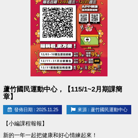
心一樓櫃檯報名。
報名費用：免費
●聯絡資訊 : (球館部) 03-2639066 #115
●活動地點 : 桃園市蘆竹國民運動
點圖片展開大圖
蘆竹國民運動中心，【115/1~2月期課簡
章】
發佈日期 : 2025.11.25
來源 : 蘆竹國民運動中心
【小編課程報報】
新的一年一起把健康和好心情練起來！