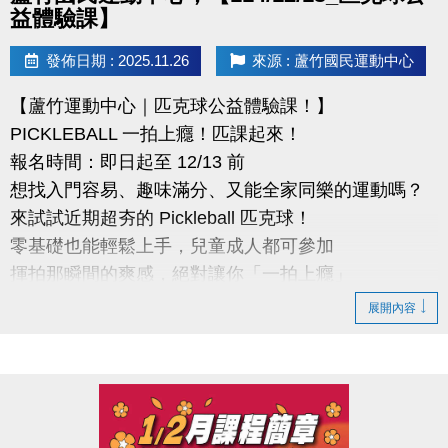
益體驗課】
發佈日期 : 2025.11.26
來源 : 蘆竹國民運動中心
【蘆竹運動中心｜匹克球公益體驗課！】
PICKLEBALL 一拍上癮！匹課起來！
報名時間：即日起至 12/13 前
想找入門容易、趣味滿分、又能全家同樂的運動嗎？
來試試近期超夯的 Pickleball 匹克球！
零基礎也能輕鬆上手，兒童成人都可參加
揮拍那瞬間的爽感，絕對讓你「一拍上癮」
展開內容
●報名辦法
活動日期: 114 年 12 月13日 (六)
報名時間：課程開放報名日:即日起至開課前
報名資格：不限(歡迎新住民及外籍勞工朋友踴躍報名)
報名方式：採現場報名，請至桃園市蘆竹國民運動中