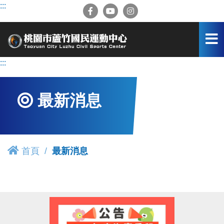
跳
:::
到
主
要
內
容
:::
區
最新消息
首頁
最新消息