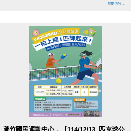
為止。
展開內容
此次缺失也會同步納入近期泳池歲修項目一併處理，
讓大家未來使用能更安心
造成您的不便，敬請見諒，感謝您的耐心與體諒
洽詢專線
(03)263-9066 分機111
官網 :
https://www.lzsports.com.tw/zh_TW/news/pageID/1/
FB : 桃園市蘆竹國民運動中心
IG : @luzhusports
點圖片展開大圖
蘆竹國民運動中心，【114/12/13_匹克球公