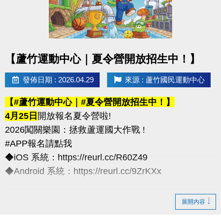
化契約為主)
※以上方案不可共用或轉為他人授課
----------------------------
點圖片展開大圖
【蘆竹運動中心｜夏令營開放招生中！】
連絡資訊
-洽詢專線：03-2639066 #111、112
發佈日期 : 2026.04.29
來源 : 蘆竹國民運動中心
-官網 :
【#蘆竹運動中心｜#夏令營開放招生中！】
https://www.lzsports.com.tw/zh_TW/news/pageID/1/
4月25日
開放報名夏令營啦!
-FB : 桃園市蘆竹國民運動中心
2026闖關樂園：拯救蘆運國大作戰 !
-IG : @luzhusports
#APP報名請點我
◆iOS 系統：https://reurl.cc/R60Z49
◆Android 系統：https://reurl.cc/9ZrKXx
◆全日營/半日營/單項營
展開內容
超早鳥---5/10前享85折