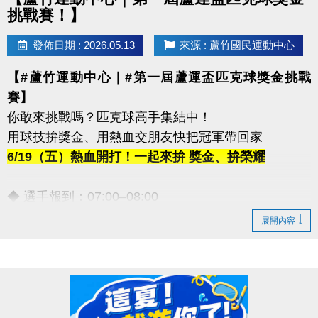
挑戰賽！】
發佈日期 : 2026.05.13
來源 : 蘆竹國民運動中心
【#蘆竹運動中心｜#第一屆蘆運盃匹克球獎金挑戰
賽】
你敢來挑戰嗎？匹克球高手集結中！
用球技拚獎金、用熱血交朋友快把冠軍帶回家
6/19（五）熱血開打！一起來拚 獎金、拚榮耀
◆ 選手報到：07:00–08:00
◆ 開幕時間：09:30–09:45
展開內容
【豐富獎金等你帶回家！】
◆ 第一名｜5,000元
◆ 第二名｜3,000元
◆ 第三名｜2,000元