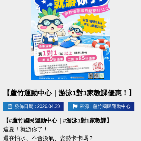
【報名資訊】
◆ 報名截止｜即日起至 6/12（五）21:30止
◆ 報名方式：1F 櫃台臨櫃報名
◆ 保證金：$100／隊
※報名請攜帶身分證影本或戶口名簿
----------------------------------------------------------------
【#賽程公告】
◆ 6/16（二）可至臉書或 IG 查看
點圖片展開大圖
【蘆竹運動中心｜游泳1對1家教課優惠！】
----------------------------------------------------------------
【#比賽組別】
發佈日期 : 2026.04.29
來源 : 蘆竹國民運動中心
◆ 青年組（34歲以下）
【#蘆竹國民運動中心｜#游泳1對1家教課】
◆ 壯年組（35－54歲）
這夏！就游你了！
◆ 樂齡組（55歲以上）
還在怕水、不會換氣、姿勢卡卡嗎？