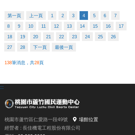
早鳥-----5/11至5/31享88折
一般-----6/1至6/21享95折
第一頁
上一頁
1
2
3
4
5
6
7
多梯優惠---兩梯9折/三梯88折/五梯85折
8
9
10
11
12
13
14
15
16
17
◆泳力試煉營
18
19
20
21
22
23
24
25
26
超早鳥---5/10前享85折
27
28
下一頁
最後一頁
早鳥-----5/11至5/31(一梯9折/兩梯88折)
一般-----6/1至6/30(一梯95折/兩梯9折/三梯88折)
138
筆消息，共
28
頁
◆耕斗耘
:::
早鳥---至6/28前
全日營 $8000/半日營 $4000/第一梯 $3000
6/28後報名 凡參加過耕斗耘或上課學員享9折優惠
桃園市蘆竹區仁愛路一段49號
場館位置
◆伊索教育科學全日營
經營者 : 長佳機電工程股份有限公司
第一周---$4900