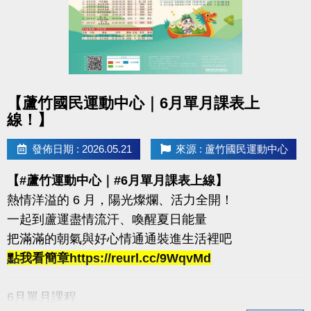
箱跳→ 藥球胸推→ SSB蹲舉→ 槓鈴借力推→滑雪機
每站分開計時，完成一個循環才算成功！
120秒內完成指定動作，考驗你的體能與意志力
凡報名參賽即可獲得 #限量T-SHIRT乙件（數量有限，
點圖片展開大圖
送完為止）
【蘆竹國民運動中心｜6月單月課表上
線！】
加碼優惠 :
發佈日期 : 2026.05.21
來源 : 蘆竹國民運動中心
1.參賽者折扣：參賽者於活動後1週內可享9折購買家
教課程或團體課程（含體驗課程）。
【#蘆竹運動中心｜#6月單月課表上線】
2.運動持續挑戰方案：參賽者若於活動後1週內報名體
熱情洋溢的 6 月，陽光燦爛、活力全開！
適能月會員或者海陸卡，可享9折優惠。
一起到蘆運盡情流汗、喚醒夏日能量
活動優惠不得與其他折扣、優惠、行銷活動合併使用
把滿滿的朝氣與好心情通通裝進生活裡吧
點我看簡章https://reurl.cc/9WqvMd
連絡資訊
-洽詢專線：03-2639066 #112、301
6月單月課程
-官網 :