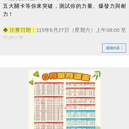
五大關卡等你來突破，測試你的力量、爆發力與耐
力！
◆ 比賽日期：
115年6月27日（星期六）上午08:00 至
完成比賽
◆ 報名資格：
18歲以上皆可參加（男子組／女子組）
展開內容
◆ 報名日期：
即日起至6月17日（星期二）
◆ 報名地點：
蘆竹國民運動中心 3F體適能櫃台（現場
報名）
◆ 活動
【免費報名】！
◆ 活動獎勵：
→ 冠軍獎金：5,000元
→ 亞軍獎金：3,000元
→ 季軍獎金：1,000元
-————————————
五大關卡連續挑戰