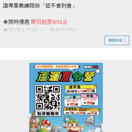
讓專業教練陪你「從不會到會」
比賽項目：混合雙打（不限性別）
◆
限時優惠
即日起至5/31止
【#注意事項】
◆買1對1(含)以上，最多可1對4
（一）報名請攜帶身分證為憑，若兩位選手年紀組別
一對一專屬教學限時優惠開跑
不同，採年紀小者組別報名
展開內容
（二）比賽當日報到請出示身分證或健保卡，以備查
◆一期享【9折】 / 二期享【85折】
核。
◆假日15組 / 平日30組
（三）超過比賽時間 3 分鐘未出賽者，以棄權論（以
大會掛鐘為準）。
真的慢了就沒有！這個夏天，不只是玩水
（四）為使比賽順利進行，大會有權調度場地安排及
是讓你真正「學會游」
出場順序，不得異議。
----------------------------
（五）主辦單位保有延期舉辦比賽、調整場地及最終
注意事項
解釋等權利。
※包班課不在此優惠，登記時需先收費
（六）如有未盡事宜，依現場公告為主。
※每位學生報名後課堂不得超過30堂(含現有課單)
（七）洽詢專線：03-263-9066 #115、116
※每期課程須於3個月內完成，逾期視同放棄(依定型