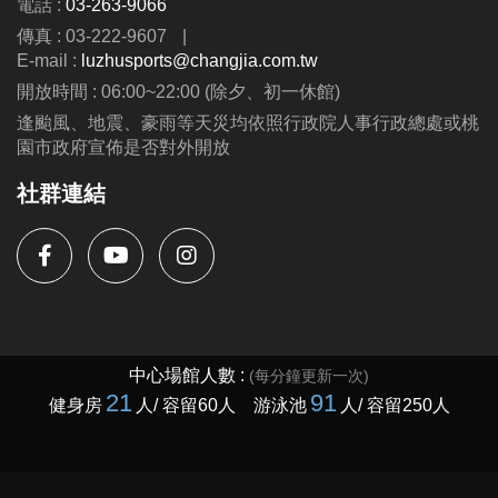
電話 :
03-263-9066
第二周至第九周---$8300
傳真 : 03-222-9607
|
(可與蘆運夏令營並行優惠呦、泳池、耕斗耘除外
E-mail :
luzhusports@changjia.com.tw
開放時間 : 06:00~22:00 (除夕、初一休館)
連絡資訊
逢颱風、地震、豪雨等天災均依照行政院人事行政總處或桃
-洽詢專線：03-2639066 #115、116
園市政府宣佈是否對外開放
-官網 :
社群連結
https://www.lzsports.com.tw/zh_TW/news/pageID/1/
-FB : 桃園市蘆竹國民運動中心
-IG : @luzhusports