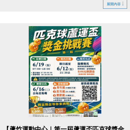
▶ 課程臨櫃報名，【NEW】課程可使用APP報名。
https://www.lzsports.com.tw/zh_TW/news/pageID/1/
展開內容
▶ 標示【 * 】請自備瑜珈墊。
-FB : 桃園市蘆竹國民運動中心
▶ 標示【 ★ 】為平日優惠課程。
-IG : @luzhusports
▶ 上課請穿著運動服裝，並攜帶毛巾、水。
▶ 有氧、瑜珈、飛輪需年滿15歲；懸吊、空瑜需年滿
18歲。
▶ 若因人數不足無法開班，將於開課前通知，並請持
原信用卡、繳費憑證及發票至本中心辦理退費。
連絡資訊
-洽詢專線：03-2639066 #112
-官網 :
https://www.lzsports.com.tw/zh_TW/news/pageID/1/
-FB : 桃園市蘆竹國民運動中心
-IG : @luzhusports
點圖片展開大圖
【蘆竹運動中心｜第一屆蘆運盃匹克球獎金