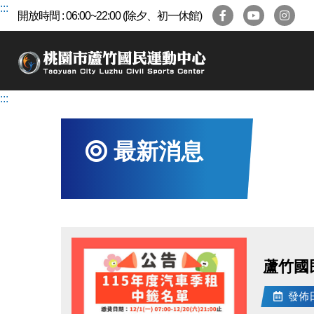
跳
:::
開放時間 : 06:00~22:00 (除夕、初一休館)
到
主
要
內
容
:::
區
最新消息
蘆竹國
發佈日期