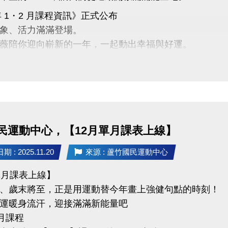
年 1・2 月課程資訊》正式公布
象、活力滿滿登場。
薇陪你迎向嶄新的一年，一起動出幸福與好運。
名時程】
12/10：舊生原班續報 APP 9 折；臨櫃報名 95 折
12/31：APP 報名 9 折
 前：多門課程享特別新年回饋，兩門 9 折；三門 88 折
員定義】
民運動中心，【12月單月課表上線】
整 11–12 月期課程或 12 月單月課程，並開班成功且
 : 2025.11.20
來源 : 蘆竹國民運動中心
與報名方式，請洽現場櫃檯或來電詢問。
-2639066 #115
單月課表上線】
竹國民運動中心
、歲末將至，正是用運動替今年畫上強健句點的時刻！
運暖身流汗，迎接滿滿新能量吧
以中心公告為主，感謝您的支持與陪伴。
單月課程
2026 開運動起、好事連連！