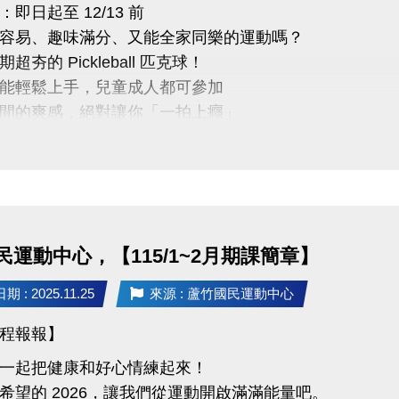
即日起至 12/13 前
容易、趣味滿分、又能全家同樂的運動嗎？
超夯的 Pickleball 匹克球！
能輕鬆上手，兒童成人都可參加
間的爽感，絕對讓你「一拍上癮」
法
114 年 12 月13日 (六)
：課程開放報名日:即日起至開課前
：不限(歡迎新住民及外籍勞工朋友踴躍報名)
民運動中心，【115/1~2月期課簡章】
：採現場報名，請至桃園市蘆竹國民運動中心一樓櫃檯
：免費
 : 2025.11.25
來源 : 蘆竹國民運動中心
程報報】
: (球館部) 03-2639066 #115
點 : 桃園市蘆竹國民運動
一起把健康和好心情練起來！
希望的 2026，讓我們從運動開啟滿滿能量吧。