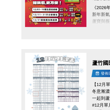
《2026
新年新氣
蘆寶與薇
【課程報
點圖片展開大圖
12/3～
12/11～
12/31
【原班學
蘆竹國
曾參加完
發佈日期
詳細課程
課務部：03
【12月
桃園市蘆
冬意漸濃
一起到蘆
所有資訊
#12月
祝大家 