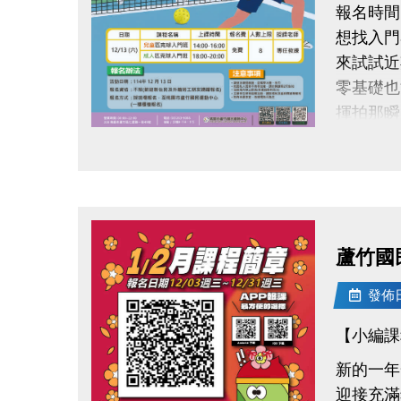
報名時間：
想找入門
來試試近期
零基礎也
揮拍那瞬
點圖片展開大圖
●報名辦
活動日期: 
報名時間
報名資格
蘆竹國
報名方式
報名費用
發佈日期
【小編課
●聯絡資訊 
●活動地
新的一年
迎接充滿