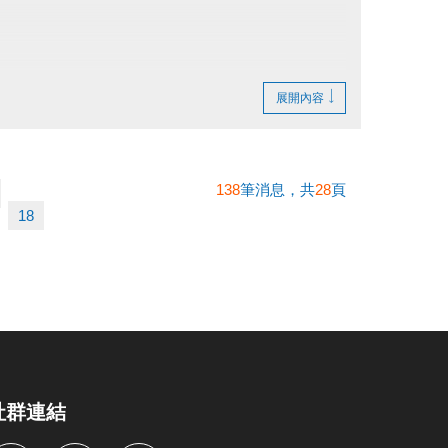
展開內容
繳費憑證及發票至本中心辦理退費。
138
筆消息，共
28
頁
18
社群連結