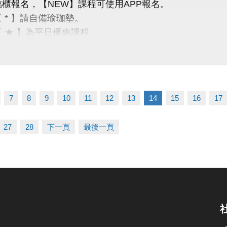
臨櫃報名，【NEW】課程可使用APP報名。
【 * 】請自備瑜珈墊。
【 ★ 】為平日優惠課程。
請穿著運動服裝，並攜帶毛巾、水。
、瑜珈、飛輪需年滿15歲；懸吊、空瑜需年滿18歲。
人數不足無法開班，將於開課前通知，並請持原信用卡、
懶，12月一起動起來！
7
8
9
10
11
12
13
14
15
16
17
-2639066 #115
27
28
下一頁
最後一頁