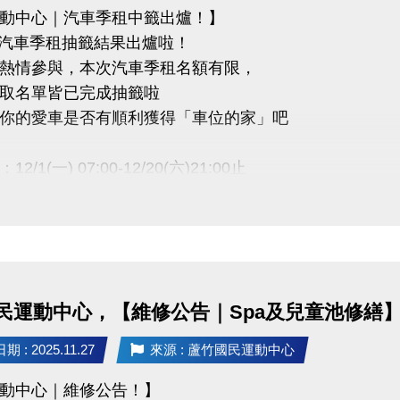
動中心｜汽車季租中籤出爐！】
 度汽車季租抽籤結果出爐啦！
熱情參與，本次汽車季租名額有限，
備取名單皆已完成抽籤啦
你的愛車是否有順利獲得「車位的家」吧
2/1(一) 07:00-12/20(六)21:00止
費視同放棄，恕不保留中籤資格
者請務必於期限內完成繳費，以維持承租資格
取者未於期限內完成繳費，將依序通知 備取名單遞
民運動中心，【維修公告｜Spa及兒童池修繕
權限限本人使用，不得轉讓
 : 2025.11.27
來源 : 蘆竹國民運動中心
動中心｜維修公告！】
 (03)263-9066 分機111