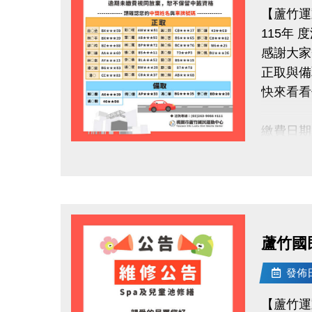
【蘆竹運
115年
感謝大家
正取與
快來看看
繳費日期：1
逾期未繳
點圖片展開大圖
小提醒
● 正取
● 若正
蘆竹國
補
● 承租
發佈日期
【蘆竹運
洽詢專線 :