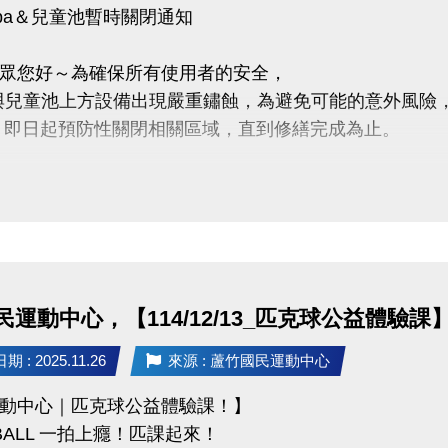
pa＆兒童池暫時關閉通知
www.lzsports.com.tw/zh_TW/news/pageID/1/
眾您好～為確保所有使用者的安全，
 @桃園市蘆竹國民運動中心
a 與兒童池上方設備出現嚴重鏽蝕，為避免可能的意外風險
zhusports
 即日起預防性關閉相關區域，直到修繕完成為止。
支持蘆竹國民運動中心
也會同步納入近期泳池歲修項目一併處理，
起讓愛車安心停、放心停！
來使用能更安心
不便，敬請見諒，感謝您的耐心與體諒
運動中心，【114/12/13_匹克球公益體驗課
-9066 分機111
 : 2025.11.26
來源 : 蘆竹國民運動中心
ps://www.lzsports.com.tw/zh_TW/news/pageID/1/
動中心｜匹克球公益體驗課！】
 桃園市蘆竹國民運動中心
EBALL 一拍上癮！匹課起來！
zhusports