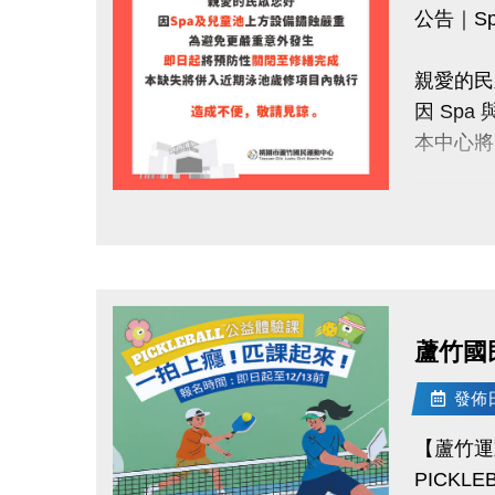
公告｜S
官網 :
https://
親愛的民
FB :
因 Sp
IG : @lu
本中心將
感謝大家
此次缺失
讓我們一
點圖片展開大圖
讓大家未
造成您的
洽詢專線
蘆竹國民
(03)263
發佈日期
官網 : htt
【蘆竹運
FB :
PICKL
IG : @lu