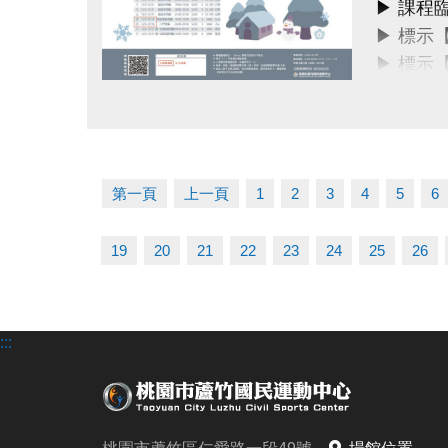
▶ 課程
▶ 標示
▶ 標示
▶ 上課
點圖片展開大圖
▶ 有氧
▶ 若因
冬日不偷
第一頁
上一頁
1
2
3
4
5
6
課務部：03
19
20
21
22
23
24
25
26
:::