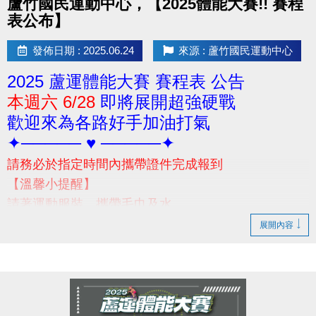
蘆竹國民運動中心，【2025體能大賽!! 賽程
表公布】
發佈日期 : 2025.06.24
來源 : 蘆竹國民運動中心
2025 蘆運體能大賽 賽程表 公告
本週六 6/28
即將展開超強硬戰
歡迎來為各路好手加油打氣
✦───── ♥ ─────✦
請務必於指定時間內攜帶證件完成報到
【溫馨小提醒】
請著運動服裝、攜帶毛巾及水
當日賽前請勿空腹，避免體力透支
展開內容
(早餐建議別吃太飽喔!請視個人身體狀況自行評估)
-
若有相關問題，請撥打03-2639066 #301 #302 洽詢