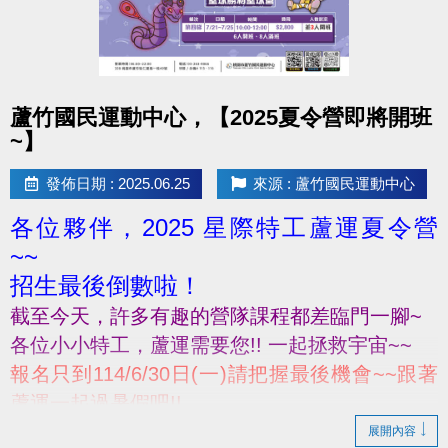
點圖片展開大圖
蘆竹國民運動中心，【2025夏令營即將開班
~】
發佈日期 : 2025.06.25
來源 : 蘆竹國民運動中心
各位夥伴，2025 星際特工蘆運夏令營
~~
招生最後倒數啦！
截至今天，許多有趣的營隊課程都差臨門一腳~
各位小小特工‍，蘆運需要您!! 一起拯救宇宙~~
報名只到114/6/30日(一)請把握最後機會~~跟著
蘆運一起過暑假吧!!
展開內容