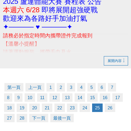
2025 蘆運體能大賽 賽程表 公告
本週六 6/28
即將展開超強硬戰
歡迎來為各路好手加油打氣
✦───── ♥ ─────✦
請務必於指定時間內攜帶證件完成報到
【溫馨小提醒】
請著運動服裝、攜帶毛巾及水
當日賽前請勿空腹，避免體力透支
展開內容
(早餐建議別吃太飽喔!請視個人身體狀況自行評估)
-
若有相關問題，請撥打03-2639066 #301 #302 洽詢
第一頁
上一頁
1
2
3
4
5
6
7
8
9
10
11
12
13
14
15
16
17
18
19
20
21
22
23
24
25
26
27
28
下一頁
最後一頁