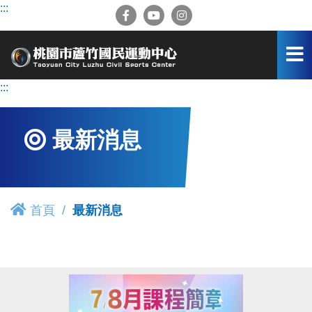
跳
:::
到
主
要
內
容
:::
區
最新消息
首頁
最新消息