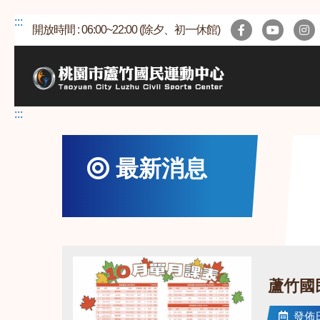
跳
:::
開放時間 : 06:00~22:00 (除夕、初一休館)
到
主
要
內
容
:::
區
最新消息
蘆竹國
發佈日期