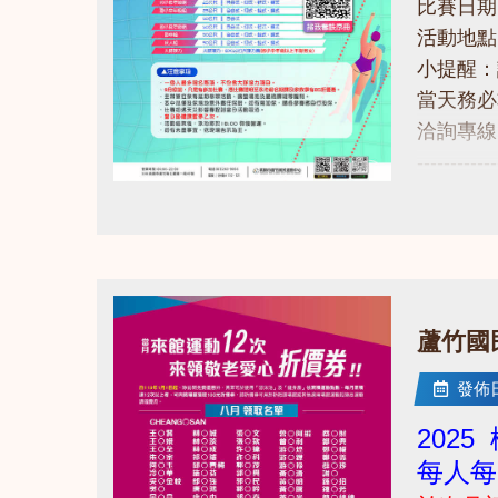
比賽日期：1
活動地點
小提醒：
當天務必
洽詢專線：0
------------
點擊下方
點圖片展開大圖
https://
------------
若有相關問
​蘆竹
發佈日期
202
每人每