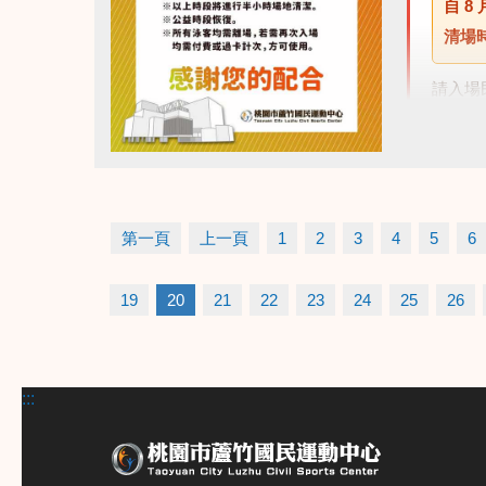
自
8 
清場
請入場
點圖片展開大圖
第一頁
上一頁
1
2
3
4
5
6
19
20
21
22
23
24
25
26
:::