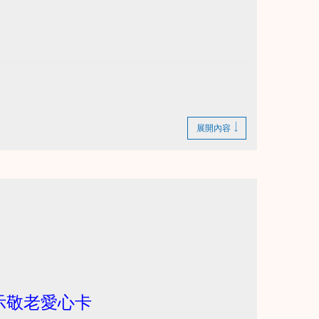
展開內容
bZdyi_YJMTYm?usp=drive_link
示敬老愛心卡