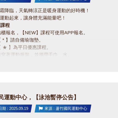
霜降臨，天氣轉涼正是暖身運動的好時機！
運動起來，讓身體充滿能量吧！
月課程
臨櫃報名，【NEW】課程可使用APP報名。
【 * 】請自備瑜珈墊。
【 ★ 】為平日優惠課程。
請穿著運動服裝，並攜帶毛巾、水。
、瑜珈、飛輪需年滿15歲；懸吊、空瑜需年滿18歲。
人數不足無法開班，將於開課前通知，並請持原信用卡、
起運動吧❤
-2639066 #115
民運動中心，【泳池暫停公告】
 : 2025.09.19
來源 : 蘆竹國民運動中心