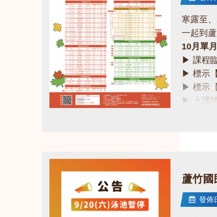
寒露至、
一起到蘆
10月單
▶ 課程
▶ 標示
▶ 標示
▶ 上課
▶ 有氧
點圖片展開大圖
▶ 若因
❤快來一
課務部：03
蘆竹國
發佈日期