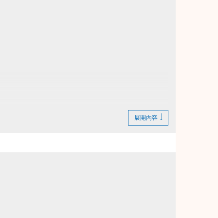
展開內容
繳費憑證及發票至本中心辦理退費。