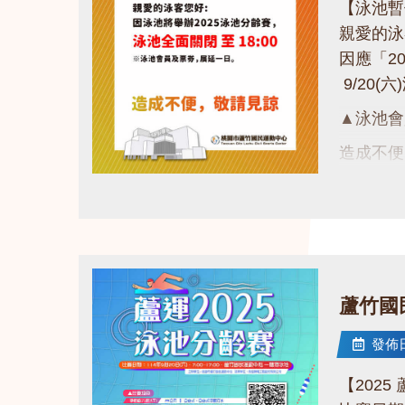
【泳池暫
親愛的
因應「2
9/20(
▲泳池會
造成不
謝謝大家
點圖片展開大圖
蘆竹國
發佈日期
【202