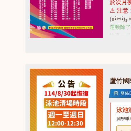
於次月初
⚠ 注意
運動除了
快來一起
詳情諮詢 
點圖片展開大圖
蘆竹國
發佈日期
泳池
開學季