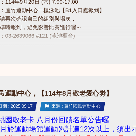
14年9月20日 (六) 7:00-17:00
：蘆竹運動中心一樓泳池【B1入口處報到】
請再次確認自己的組別與場次，
準時報到，避免影響比賽進行喔～
3-2639066 #121 (泳池櫃台)
------------------------------
連結看秩序冊
drive.google.com/drive/folders/1B25n1f17bYfjJObwyj7y
------------------------------
題，請不吝撥打03-2639066 #121!
國民運動中心，【114年8月敬老愛心劵】
 : 2025.09.17
來源 : 蘆竹國民運動中心
5 桃園敬老卡 八月份回饋名單公告囉
月於運動場館運動累計達12次以上，須出