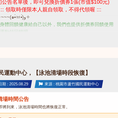
公告名單後，即可兌換折價券1張(市值$100元)
 ::: 領取時僅限本人親自領取，不得代領喔 :::
(๑•̀ㅂ•́)و✧~~~(๑•̀ㅂ•́)و✧
身體回饋健康給自己以外，我們也提供折價券回饋使用
運動領回饋吧
歡迎撥打 03-2639066 #112 客服部
民運動中心，【泳池清場時段恢復】
 : 2025.08.29
來源 : 桃園市蘆竹國民運動中心
清場時間公告
即將到來，泳池清場時間也將恢復正常。