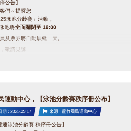
停公告】
泳客們～提醒您
025泳池分齡賽」活動，
六)泳池將
全面關閉至 18:00
員及票券將自動展延一天。
便，敬請見諒
的支持與體諒，一起為選手們加油吧！
民運動中心，【泳池分齡賽秩序冊公布】
 : 2025.09.17
來源 : 蘆竹國民運動中心
5 蘆運泳池分齡賽 秩序冊公告】