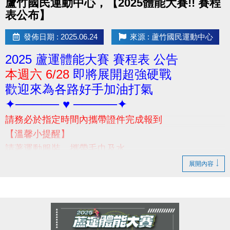
蘆竹國民運動中心，【2025體能大賽!! 賽程
表公布】
發佈日期 : 2025.06.24
來源 : 蘆竹國民運動中心
2025 蘆運體能大賽 賽程表 公告
本週六 6/28
即將展開超強硬戰
歡迎來為各路好手加油打氣
✦───── ♥ ─────✦
請務必於指定時間內攜帶證件完成報到
【溫馨小提醒】
請著運動服裝、攜帶毛巾及水
當日賽前請勿空腹，避免體力透支
展開內容
(早餐建議別吃太飽喔!請視個人身體狀況自行評估)
-
若有相關問題，請撥打03-2639066 #301 #302 洽詢