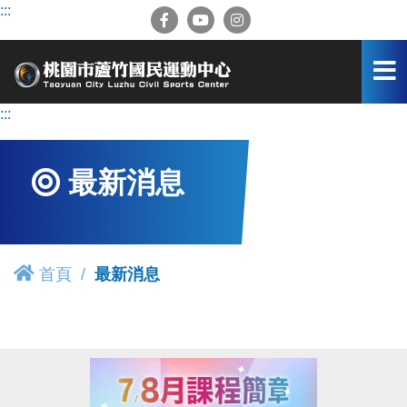
跳
:::
到
主
要
內
容
:::
區
最新消息
首頁
最新消息