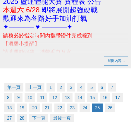
2025 蘆運體能大賽 賽程表 公告
本週六 6/28
即將展開超強硬戰
歡迎來為各路好手加油打氣
✦───── ♥ ─────✦
請務必於指定時間內攜帶證件完成報到
【溫馨小提醒】
請著運動服裝、攜帶毛巾及水
當日賽前請勿空腹，避免體力透支
展開內容
(早餐建議別吃太飽喔!請視個人身體狀況自行評估)
-
若有相關問題，請撥打03-2639066 #301 #302 洽詢
第一頁
上一頁
1
2
3
4
5
6
7
8
9
10
11
12
13
14
15
16
17
18
19
20
21
22
23
24
25
26
27
28
下一頁
最後一頁