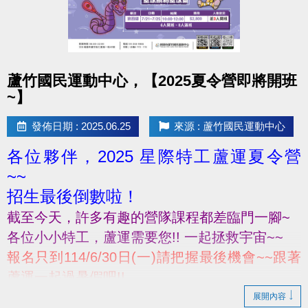
點圖片展開大圖
蘆竹國民運動中心，【2025夏令營即將開班
~】
發佈日期 : 2025.06.25
來源 : 蘆竹國民運動中心
各位夥伴，2025 星際特工蘆運夏令營
~~
招生最後倒數啦！
截至今天，許多有趣的營隊課程都差臨門一腳~
各位小小特工‍，蘆運需要您!! 一起拯救宇宙~~
報名只到114/6/30日(一)請把握最後機會~~跟著
蘆運一起過暑假吧!!
展開內容