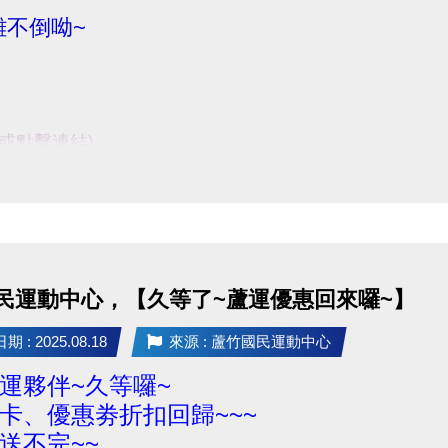
不倒呦~
e或點擊連結)
入口處報到】
民運動中心，【久等了~蘆運優惠回來囉~】
ile/d/15owmGHj7tJB-s40F6WouBqw7RmJ6Ydiq/view?usp=s
 : 2025.08.18
來源 : 蘆竹國民運動中心
名連
運夥伴~久等囉~
68a2daca6c364?
卡、優惠劵折扣回歸~~~
IxMABicmlkETEzNlkwbXJaRDdpeThoV0ZoAR6X0gXdF
送不完~~