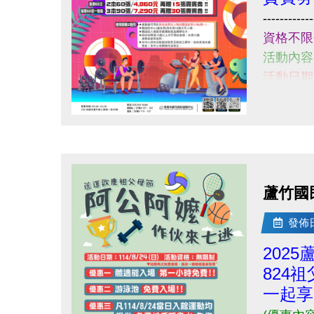
Q
------------
------------------------------------------
資格不限
若有相關問題，請不吝撥打03-2639066 #
活動內容
活動日期: 
購買請至
小提醒，
點圖片展開大圖
------------
若有相關問
蘆竹國
發佈日期
202
824
一起享