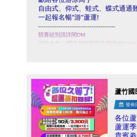
展
自由式、仰式、蛙式、蝶式通通難
開
一起報名暢''游''蘆運!
大
------------------------------------------
圖
競賽組別請詳閱DM
活動內容: (獎項相關資訊請掃描QRcod
比賽日期: 114/9/20(六) 7:00~17:00
報名日期:114/8/20~114/9/10
活動地點: 蘆竹運動中心一樓泳池【B1
小提醒，請詳閱注意事項喔~
------------------------------------------
蘆竹國
點擊下方連結報名
!
比賽規範:
https://drive.google.com/f
發佈日期
報
各位蘆
https://www.beclass.com/rid=30500c2
蘆運季
fbclid=IwY2xjawMRG0ZleHRuA2FlbQ
貴賓劵