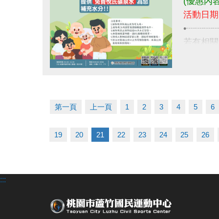
(優惠內
活動日期:
•┈┈┈
若有相關
03-263
點圖片展開大圖
第一頁
上一頁
1
2
3
4
5
6
19
20
21
22
23
24
25
26
:::