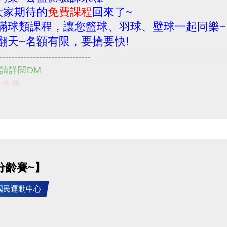
大家期待的
免費課程
回來了~
滿球類課程，讓您籃球、羽球、壁球一起同樂~
翻天~名額有限，要搶要快!
------------------------------
請詳閱DM
:免費
14/9/1~114/9/24
: 即日起~
 請至1F櫃檯辦理 (每位民眾限報一堂!!)
請詳閱注意事項喔~
------------------------------
分齡賽~】
住民朋友們一起來享受運動的樂趣
問題
竹國民運動中心
-2639066 #115 客務部