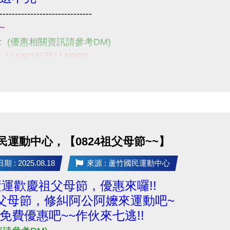
------------------------------
~
121!
: (優惠相關資訊請參考DM)
114/9/1起至114/9/30
1樓櫃台~
請詳閱注意事項喔~
------------------------------
題，請不吝撥打03-2639066 #121、301!
民運動中心，【0824祖父母節~~】
 : 2025.08.18
來源 : 蘆竹國民運動中心
5蘆運歡慶祖父母節，優惠來囉!!
祖父母節，修糾阿公阿嬤來運動吧~
免費優惠吧~~作伙來七逃!!