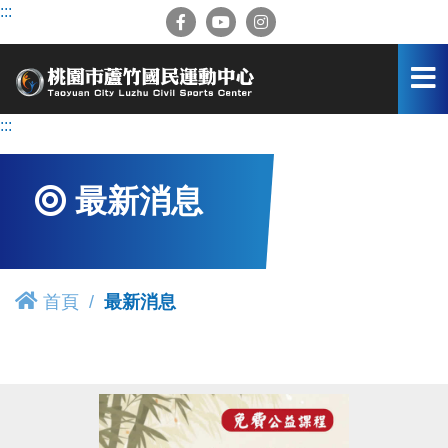
跳
:::
到
主
要
內
容
:::
區
最新消息
首頁
最新消息