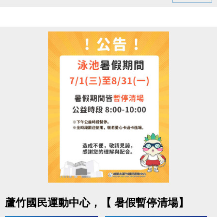
領取提醒
◆ 需本人親自前來領取
◆ 不可委託他人代領
持續運動不僅讓身體更健康，
還能感受滿滿的鼓勵與心意
連絡資訊
-洽詢專線：03-2639066 #112
-官網 :
https://www.lzsports.com.tw/zh_TW/news/pageID/1/
-FB : 桃園市蘆竹國民運動中心
-IG : @luzhusports
點圖片展開大圖
蘆竹國民運動中心，【 暑假暫停清場】