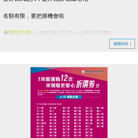
名額有限，要把握機會啦
◆開訓日期:
115年7月1日(三)~12月31日(四)
◆訓練時間:
每週一至週五 上午06:00-08:00
展開內容
◆訓練地點:
桃園市蘆竹國民運動中心 三樓綜合球場
連絡資訊
-洽詢專線：03-2639066 #115
-官網 :
https://www.lzsports.com.tw/zh_TW/news/pageID/1/
-FB : 桃園市蘆竹國民運動中心
-IG : @luzhusports