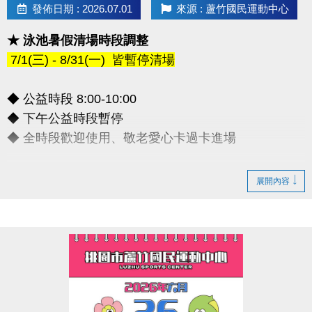
發佈日期 : 2026.07.01
來源 : 蘆竹國民運動中心
★ 泳池暑假清場時段調整
7/1(三) - 8/31(一) 皆暫停清場
◆ 公益時段 8:00-10:00
◆ 下午公益時段暫停
◆ 全時段歡迎使用、敬老愛心卡過卡進場
造成不便敬請見諒，感謝您的理解配合
展開內容
連絡資訊
-洽詢專線：03-2639066 #112
-官網 :
https://www.lzsports.com.tw/zh_TW/news/pageID/1/
-FB : 桃園市蘆竹國民運動中心