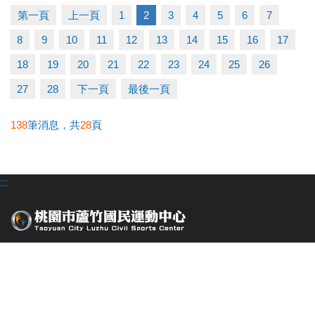
-洽詢專線：03-2639066 #115
第一頁
上一頁
1
2
3
4
5
6
7
-官網 :
8
9
10
11
12
13
14
15
16
17
https://www.lzsports.com.tw/zh_TW/news/pageID/1/
-FB : 桃園市蘆竹國民運動中心
18
19
20
21
22
23
24
25
26
-IG : @luzhusports
27
28
下一頁
最後一頁
138
筆消息，共
28
頁
:::
桃園市蘆竹區仁愛路一段49號
場館位置
經營者 : 長佳機電工程股份有限公司
電話 :
03-263-9066