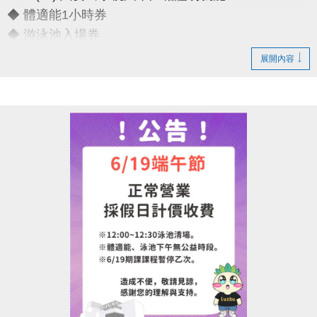
◆ 體適能1小時券
◆ 游泳池入場券
展開內容
只要銅板價10元
運動不孤單～我們一起健康加分
連絡資訊
-洽詢專線：03-2639066 #111
-官網 :
https://www.lzsports.com.tw/zh_TW/news/pageID/1/
-FB : 桃園市蘆竹國民運動中心
-IG : @luzhusports