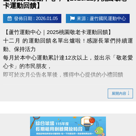
◆ 公益免費講座・限額30位
卡運動回饋】
◆ 掃描 QR Code 填表報名，馬上卡位
◆ 報名連結：https://forms.gle/EtMsXpE4vdZeesNi9
發佈日期 : 2026.01.05
來源 : 蘆竹國民運動中心
【蘆竹運動中心｜2025桃園敬老卡運動回饋】
十二月 的運動回饋名單出爐啦 ! 感謝長輩們持續運
動、保持活力
每月於本中心運動累計達12次以上，並出示「敬老愛
心卡」的市民朋友，
即可於次月公告名單後，獲得中心提供的小禮回饋
【領取提醒 】
展開內容
需本人親自前來領取
不可委託他人代領
持續運動不僅讓身體更健康，
還能感受滿滿的鼓勵與心意