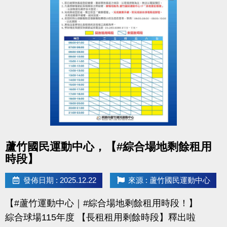
桃園市蘆竹國民運動中心
洽詢專線：03-2639066 #112 (客服部)
官網 :
https://www.lzsports.com.tw/zh_TW/news/pageID/1/
FB : 桃園市蘆竹國民運動中心
IG : @luzhusports
點圖片展開大圖
蘆竹國民運動中心，【#綜合場地剩餘租用
時段】
發佈日期 : 2025.12.22
來源 : 蘆竹國民運動中心
【#蘆竹運動中心｜#綜合場地剩餘租用時段！】
綜合球場115年度 【長租租用剩餘時段】釋出啦