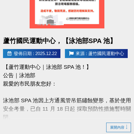
7.壁球場長租請至球館部洽詢 03-2639066#115/116
有任何問題歡迎來電詢問
洽詢專線：03-2639066 #115/116 (客服部)
點圖片展開大圖
桃園市蘆竹國民運動中心
蘆竹國民運動中心，【泳池部SPA 池】
官網 :
發佈日期 : 2025.12.22
來源 : 蘆竹國民運動中心
https://www.lzsports.com.tw/zh_TW/news/pageID/1/
FB : 桃園市蘆竹國民運動中心
【蘆竹運動中心｜泳池部 SPA 池！】
IG : @luzhusports
公告｜泳池部
親愛的市民朋友您好：
泳池部 SPA 池因上方通風管吊筋鏽蝕變形，基於使用
安全考量，已自 11 月 18 日起 採取預防性措施暫時關
閉。
展開內容
為提供市民安全、友善的運動環境，中心配合泳池歲