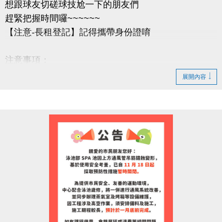
想跟球友切磋球技尬一下的朋友們
趕緊把握時間囉~~~~~~
【注意-長租登記】記得攜帶身份證唷
注意事項：
1.長租登記繳費開始時間：即日起。
展開內容
2.重新開放長租之時段，以現場排隊為主，無法以電
話預定。
3.凡是想辦理長租開放之時段者，登記地點為「長租
登記櫃檯」，以排隊優先順序依次登記。
4.完成長租登記者，需立即至「繳費櫃檯」，完成繳
費手續，始完成綜合球場長租辦理。未完成繳費手續
者，視同放棄。
5.長租時段以偶數整點至偶數整點兩個小時為租借基
準，例：06:00-08:00、08:00-10:00，以此類推。
6.其它注意事項，以長租條約及現場之規範為準。