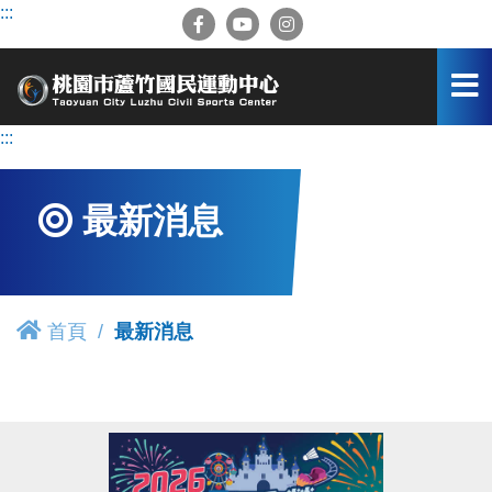
跳
:::
到
主
要
內
容
:::
區
最新消息
首頁
最新消息