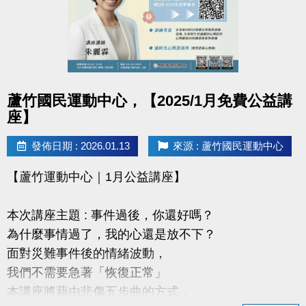
連絡資訊
-洽詢專線：03-2639066 #115、116
-官網 :
https://www.lzsports.com.tw/zh_TW/news/pageID/1/
點圖片展開大圖
蘆竹國民運動中心，【2025/1月免費公益講
-FB : 桃園市蘆竹國民運動中心
座】
-IG : @luzhusports
發佈日期 : 2026.01.13
來源 : 蘆竹國民運動中心
【蘆竹運動中心｜1月公益講座】
本次講座主題 : 事件過後，你還好嗎？
為什麼事情過了，我的心還是放不下？
面對災難事件後的情緒波動，
我們不需要急著「恢復正常」
本講座將藉由悲傷五步曲的方式，