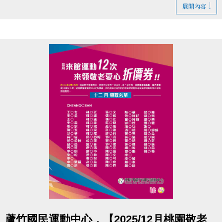
帶著大家認識事件後身體與情緒的訊號
展開內容
並藉由看見及練習，提供一個被理解的空間，
陪你用溫柔、不勉強的方式照顧自己，慢慢走回生
活。
重新理解災後情緒與自我找顧：
-正念取向的自我穩定與覺察
-悲傷、失落與生死議題的心理陪伴
-心理劇取向的關係探索與療癒
◆ 時間｜1/31 (六) 14:00－16:00
◆ 地點｜蘆竹國民運動中心 3樓社區教室
◆ 講師｜朱麗霖-謐時光心理諮商 — 實習諮商心理師
專長悲傷輔導與心理劇相關專業訓練
◆ 洽詢專線｜03-2639066 #106
-
點圖片展開大圖
蘆竹國民運動中心，【2025/12月桃園敬老