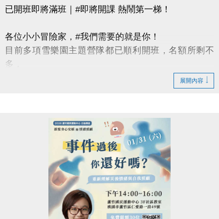
已開班即將滿班｜#即將開課 熱鬧第一梯！
各位小小冒險家，#我們需要的就是你！
目前多項雪樂園主題營隊都已順利開班，名額所剩不
多，
還有部分課程即將開課，只差幾位小小探險家就能啟
展開內容
程！
快跟著「蘆寶」和「薇薇」一起勇闖雪樂園，
留下最歡樂、最難忘的冬日回憶吧～
【加碼優惠】
凡報名球類營隊任兩梯享9折優惠，三梯享88折優惠!!
【報名資訊】開課前皆可報名，把握最後機會！
報名只到115/1/25(日)請別錯過囉