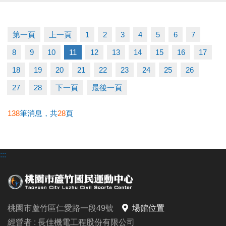
修，將一併進行通風系統改善，並同步辦理蒸氣室及
烤箱等設備維護；
第一頁
上一頁
1
2
3
4
5
6
7
因工程涉及高空作業，須安排備料及施工，施工期程
8
9
10
11
12
13
14
15
16
17
較長，預計於 一月底前完成。
18
19
20
21
22
23
24
25
26
如有課程使用、會籍展延或退費等相關問題，請洽現
27
28
下一頁
最後一頁
場服務櫃檯。
138
筆消息，共
28
頁
造成不便，敬請見諒，感謝您的理解與支持。
:::
有任何問題歡迎來電詢問
洽詢專線：03-2639066 #112 (客服部)
桃園市蘆竹國民運動中心
官網 :
桃園市蘆竹區仁愛路一段49號
場館位置
https://www.lzsports.com.tw/zh_TW/news/pageID/1/
經營者 : 長佳機電工程股份有限公司
FB : 桃園市蘆竹國民運動中心