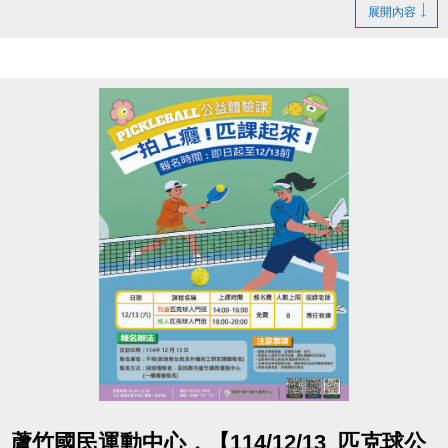
為止。
展開內容
此次缺失也會同步納入近期泳池歲修項目一併處理，
讓大家未來使用能更安心
造成您的不便，敬請見諒，感謝您的耐心與體諒
洽詢專線
(03)263-9066 分機111
官網 :
https://www.lzsports.com.tw/zh_TW/news/pageID/1/
FB : 桃園市蘆竹國民運動中心
IG : @luzhusports
點圖片展開大圖
蘆竹國民運動中心，【114/12/13_匹克球公