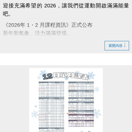
迎接充滿希望的 2026，讓我們從運動開啟滿滿能量
吧。
《2026年 1・2 月課程資訊》正式公布
新年新氣象、活力滿滿登場。
蘆寶與薇薇陪你迎向嶄新的一年，一起動出幸福與好
展開內容
運。
【課程報名時程】
12/3～12/10：舊生原班續報 APP 9 折；臨櫃報名 95
折
12/11～12/31：APP 報名 9 折
12/31 前：多門課程享特別新年回饋，兩門 9 折；三
門 88 折
【原班學員定義】
曾參加完整 11–12 月期課程或 12 月單月課程，並開
班成功且無退費紀錄之學員。