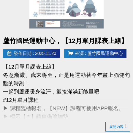
詳細課程與報名方式，請洽現場櫃檯或來電詢問。
課務部：03-2639066 #115
桃園市蘆竹國民運動中心
點圖片展開大圖
所有資訊以中心公告為主，感謝您的支持與陪伴。
蘆竹國民運動中心，【12月單月課表上線】
祝大家 2026 開運動起、好事連連！
發佈日期 : 2025.11.20
來源 : 蘆竹國民運動中心
【12月單月課表上線】
冬意漸濃、歲末將至，正是用運動替今年畫上強健句
點的時刻！
一起到蘆運暖身流汗，迎接滿滿新能量吧
#12月單月課程
▶ 課程臨櫃報名，【NEW】課程可使用APP報名。
▶ 標示【 * 】請自備瑜珈墊。
▶ 標示【 ★ 】為平日優惠課程。
展開內容