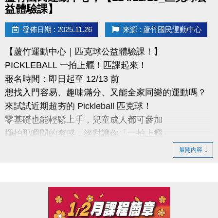
益體驗課】
發佈日期 : 2025.11.26
來源 : 蘆竹國民運動中心
【蘆竹運動中心｜匹克球公益體驗課！】
PICKLEBALL 一拍上癮！匹課起來！
報名時間：即日起至 12/13 前
想找入門容易、趣味滿分、又能全家同樂的運動嗎？
來試試近期超夯的 Pickleball 匹克球！
零基礎也能輕鬆上手，兒童成人都可參加
揮拍那瞬間的爽感，絕對讓你「一拍上癮」
展開內容
●報名辦法
活動日期: 114 年 12 月13日 (六)
報名時間：課程開放報名日:即日起至開課前
報名資格：不限(歡迎新住民及外籍勞工朋友踴躍報名)
報名方式：採現場報名，請至桃園市蘆竹國民運動中