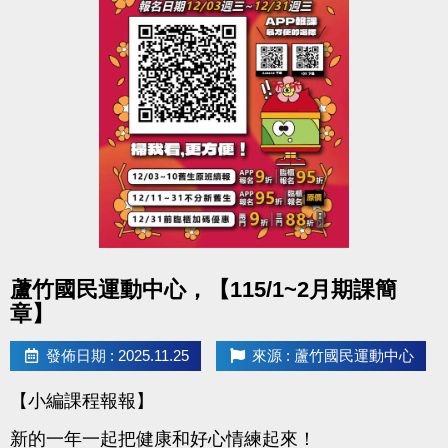
心一樓櫃檯報名。
報名費用：免費
●聯絡資訊 : (球館部) 03-2639066 #115
●活動地點 : 桃園市蘆竹國民運動
點圖片展開大圖
蘆竹國民運動中心，【115/1~2月期課簡
章】
發佈日期 : 2025.11.25
來源 : 蘆竹國民運動中心
【小編課程報報】
新的一年一起把健康和好心情練起來！