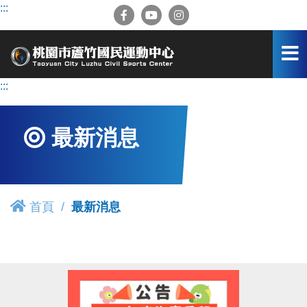
跳
:::
到
主
要
內
容
:::
區
最新消息
首頁
最新消息