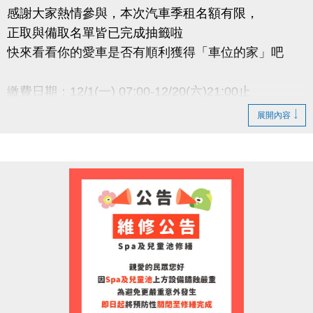
感謝大家熱情參與，本次汽車季租名額有限，
正取與備取名單皆已完成抽籤啦
快來看看你的愛車是否有順利獲得「車位的家」吧
繳費日期：12/1(一) 07:00-12/20(六)21:00止
逾期未繳費視同放棄，恕不保留中籤資格
展開內容
小提醒
● 正取者請務必於期限內完成繳費，以維持承租資格
● 若正取者未於期限內完成繳費，將依序通知 備取名
單遞
補
● 承租權限限本人使用，不得轉讓
洽詢專線 : (03)263-9066 分機111
官網 :