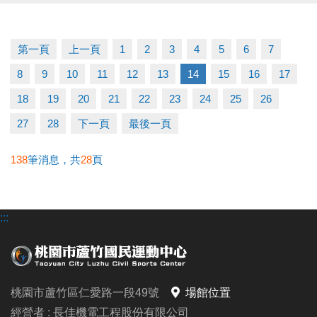
▶ 上課請穿著運動服裝，並攜帶毛巾、水。
▶ 有氧、瑜珈、飛輪需年滿15歲；懸吊、空瑜需年滿
18歲。
第一頁
上一頁
1
2
3
4
5
6
7
▶ 若因人數不足無法開班，將於開課前通知，並請持
8
9
10
11
12
13
14
15
16
17
原信用卡、繳費憑證及發票至本中心辦理退費。
冬日不偷懶，12月一起動起來！
18
19
20
21
22
23
24
25
26
課務部：03-2639066 #115
27
28
下一頁
最後一頁
138
筆消息，共
28
頁
:::
桃園市蘆竹區仁愛路一段49號
場館位置
經營者 : 長佳機電工程股份有限公司