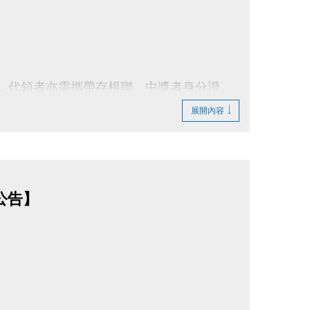
領，代領者亦需攜帶存根聯、中獎者身分證。
展開內容
法延後使用。
行折抵後，由櫃檯收回。
費折換現金，但可轉班至有開課成功之課程。
則視同同意提供本人資料，可請櫃檯註明僅供
公告】
止等相關權利，其詳細辦法、變更事項或未盡