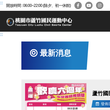
跳
:::
開放時間 : 06:00~22:00 (除夕、初一休館)
到
主
要
內
容
:::
區
最新消息
蘆竹國民
發佈日期