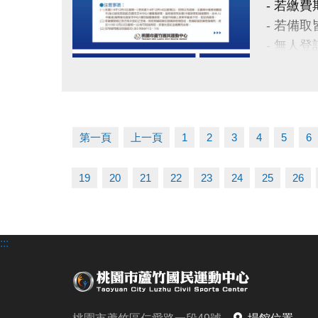
- 若繳
- 若備
- 無人登
- 如有
點圖片展開大圖
官網 : htt
FB :
第一頁
上一頁
1
2
3
4
5
6
IG : @lu
19
20
21
22
23
24
25
26
:::