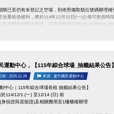
 @桃園市蘆竹國民運動中心
費期限已至仍有未登記之空場，則依照備取順位號碼辦理補
zhusports
取皆放棄租借權利，將於114年12月22日(一)公佈可租
記及未開放抽籤之時段，請至球館部洽詢 03-2639066 #1
未盡事宜，以中心櫃台人員說明為主。
ps://www.lzsports.com.tw/zh_TW/news/pageID/1/
 @桃園市蘆竹國民運動中心
zhusports
民運動中心，【115年綜合球場_抽籤結果公告
 : 2025.11.28
來源 : 蘆竹國民運動中心
動中心｜115年綜合球場長租 抽籤結果公告】
114/12/1 (一) 至12/14 (日) 前
(身份證與居留證)及相關費用至1樓櫃檯辦理