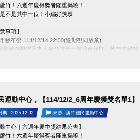
蘆竹！六週年慶得獎者隆重揭曉！
 (03)263-9066 分機114、115
是不是其中一位！小編好羨慕
ps://www.lzsports.com.tw/zh_TW/news/pageID/1/
 @桃園市蘆竹國民運動中心
意事項】
zhusports
:發布後-114/12/14 22:00(逾期視同放棄)
時請攜帶存根聯及本人身分證至一樓櫃台領取。若無法親
者為小朋友，則請攜帶戶口名簿及健保卡領獎。
卡獎項領取日即為開卡日，會員資格當日起開始生效，恕無
抵用金$1500及場地抵用金$500，皆不可分次使用，進
用課程折抵金報課，該課程有未開課成功之情況，不得退
動核銷需要，會複印得獎者身分證或相關個人資料，領獎
運動中心，【114/12/2_6周年慶獲獎名單1】
使用。
動作業說明蘆竹國民運動中心保有解釋、修正、調整、終
 : 2025.12.02
來源 : 蘆竹國民運動中心
以網站公告為主。
動中心｜六週年慶中獎結果公告】
蘆竹！六週年慶得獎者隆重揭曉！
 (03)263-9066 分機114、115