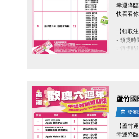
幸運降臨
洽詢專線 :
快看看你
官網 : htt
FB :
【領取注
IG : @lu
- 領獎時間
- 領獎
- 得獎
點圖片展開大圖
- 會員
- 課程
- 若使
- 因活
蘆竹國民
此活動
- 本活
發佈日期
事宜則
【蘆竹運
幸運降臨
洽詢專線 :