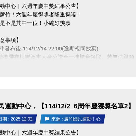
動中心｜六週年慶中獎結果公告】
蘆竹！六週年慶得獎者隆重揭曉！
是不是其中一位！小編好羨慕
意事項】
:發布後-114/12/14 22:00(逾期視同放棄)
時請攜帶存根聯及本人身分證至一樓櫃台領取。若無法親
者為小朋友，則請攜帶戶口名簿及健保卡領獎。
卡獎項領取日即為開卡日，會員資格當日起開始生效，恕無
抵用金$1500及場地抵用金$500，皆不可分次使用，進
用課程折抵金報課，該課程有未開課成功之情況，不得退
動核銷需要，會複印得獎者身分證或相關個人資料，領獎
運動中心，【114/12/2_6周年慶獲獎名單2】
使用。
動作業說明蘆竹國民運動中心保有解釋、修正、調整、終
 : 2025.12.02
來源 : 蘆竹國民運動中心
以網站公告為主。
動中心｜六週年慶中獎結果公告】