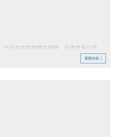
領，代領者亦需攜帶存根聯、中獎者身分證。
展開內容
法延後使用。
行折抵後，由櫃檯收回。
費折換現金，但可轉班至有開課成功之課程。
則視同同意提供本人資料，可請櫃檯註明僅供
止等相關權利，其詳細辦法、變更事項或未盡