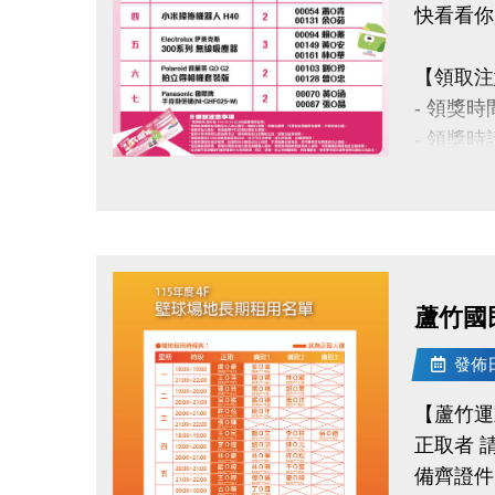
快看看你
官網 : htt
FB :
【領取注
IG : @lu
- 領獎時間
- 領獎
- 得獎
點圖片展開大圖
- 會員
- 課程
- 若使
- 因活
蘆竹國
此活動
- 本活
發佈日期
事宜則
【蘆竹運
正取者 請於
洽詢專線 :
備齊證件
官網 : htt