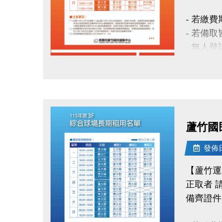
FB :
- 若繳
IG : @lu
- 若備
- 無人登
- 如有
點圖片展開大圖
官網 : htt
FB :
IG : @lu
蘆竹國
發佈日期
【蘆竹運
正取者 請於
備齊證件