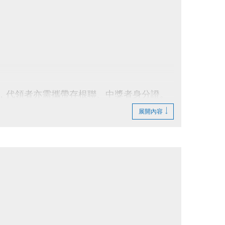
領，代領者亦需攜帶存根聯、中獎者身分證。
展開內容
法延後使用。
行折抵後，由櫃檯收回。
費折換現金，但可轉班至有開課成功之課程。
則視同同意提供本人資料，可請櫃檯註明僅供
止等相關權利，其詳細辦法、變更事項或未盡