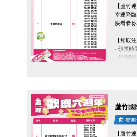
【蘆竹運
幸運降臨
快看看你
【領取注
- 領獎時間
- 領獎
- 得獎
點圖片展開大圖
- 會員
- 課程
- 若使
- 因活
蘆竹國民
此活動
- 本活
發佈日期
事宜則
【蘆竹運