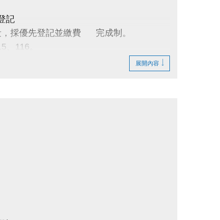
登記
借時段，採優先登記並繳費 完成制。
15、116。
展開內容
】