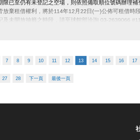
費期限已至仍有未登記之空場，則依照備取順位號碼辦理補
取皆放棄租借權利，將於114年12月22日(一)公佈可租
記及未開放抽籤之時段，請至球館部洽詢 03-2639066 #1
未盡事宜，以中心櫃台人員說明為主。
ps://www.lzsports.com.tw/zh_TW/news/pageID/1/
 @桃園市蘆竹國民運動中心
7
8
9
10
11
12
13
14
15
16
17
zhusports
27
28
下一頁
最後一頁