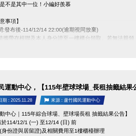
是不是其中一位！小編好羨慕
ps://www.lzsports.com.tw/zh_TW/news/pageID/1/
 @桃園市蘆竹國民運動中心
意事項】
zhusports
:發布後-114/12/14 22:00(逾期視同放棄)
時請攜帶存根聯及本人身分證至一樓櫃台領取。若無法親
者為小朋友，則請攜帶戶口名簿及健保卡領獎。
卡獎項領取日即為開卡日，會員資格當日起開始生效，恕無
抵用金$1500及場地抵用金$500，皆不可分次使用，進
用課程折抵金報課，該課程有未開課成功之情況，不得退
動核銷需要，會複印得獎者身分證或相關個人資料，領獎
民運動中心，【115年壁球球場_長租抽籤結果
使用。
動作業說明蘆竹國民運動中心保有解釋、修正、調整、終
 : 2025.11.28
來源 : 蘆竹國民運動中心
以網站公告為主。
動中心｜115年綜合球場、壁球場長租 抽籤結果公告】
114/12/1 (一) 至12/14 (日) 前
 (03)263-9066 分機114、115
(身份證與居留證)及相關費用至1樓櫃檯辦理
ps://www.lzsports.com.tw/zh_TW/news/pageID/1/