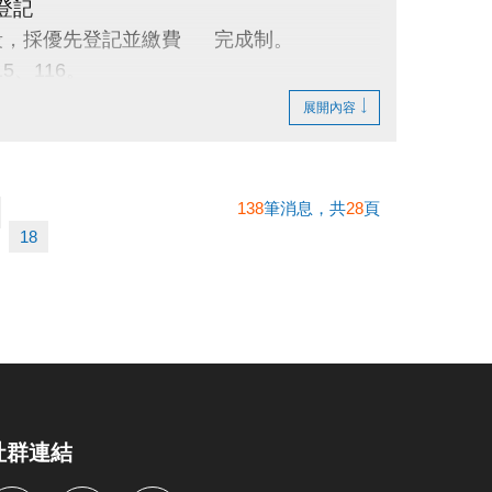
登記
借時段，採優先登記並繳費 完成制。
15、116。
展開內容
138
筆消息，共
28
頁
18
社群連結