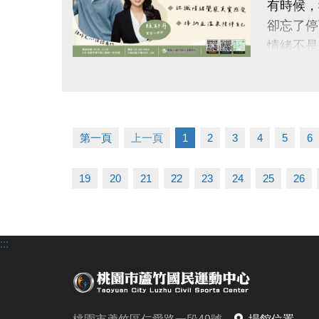
有時候，
-FB :
卻忘了停
-IG : @l
情緒不是
點圖片展開大圖
【這次特
#謐時光
第一頁
上一頁
1
2
3
4
5
6
【本次講
我的情緒
19
20
21
22
23
24
25
26
#帶你一
◆ 看見
◆ 理解
:::
◆ 學習
◆ 帶走
【#活動日