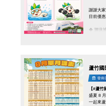
報名完整
謝謝大家
且開班成
目前優惠
08/11-
◆
游泳
APP報
◆
體適
點圖片展開大圖
08/30
感謝大家
歡迎持續
．◆* 有
同一人報
蘆竹國
連絡資訊
同一人報
-洽詢專線：
發佈日期
-官網 : ht
連絡資訊
【#蘆竹
-FB :
-洽詢專線：
盛夏 8
-IG : @l
-官網 : ht
一起來蘆
-FB :