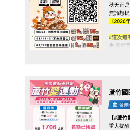
秋天正是
連絡資訊
無論想提
-洽詢專線：
《2026
-官網 : ht
-FB :
#這次還
-IG : @l
◆ 看簡章請點
◆ 課程
點圖片展開大圖
★ iOS 系
★ Androi
◆ 課程
蘆竹國
08/03-
使用AP
發佈日期
舊生們享
【#蘆竹
重大提醒
【舊生定