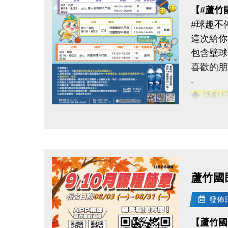
【#蘆竹
#球趣不
這次給你
包含壁球
喜歡的朋
-
◆ 活動
◆ 成人
點圖片展開大圖
◆ 兒童
◆ 優惠
1. 參
蘆竹國
2. 報
發佈日期
◆ 名額
【蘆竹國