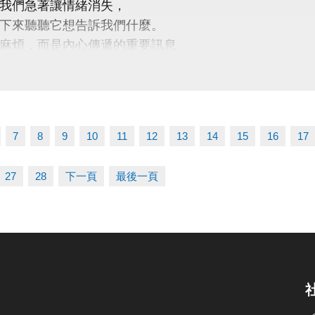
我們急著讓情緒消失，
 桃園市蘆竹國民運動中心
下來聽聽它想告訴我們什麼。
uzhusports
麻煩，而是內心傳遞的重要訊息
別邀請】
心理諮商所 －鄭睿文、賴郁丹實習心理師
7
8
9
10
11
12
13
14
15
16
17
座主題】
在說什麼？一場認識自己的練習
27
28
下一頁
最後一頁
起：
自己的情緒，認識情緒真正的樣貌
焦慮、憤怒、難過背後的需求與期待
以接納與理解的方式，與情緒和平相處
呼吸練習、身體覺察、情緒命名等實用的自我照顧方法
期】7/31 (五)