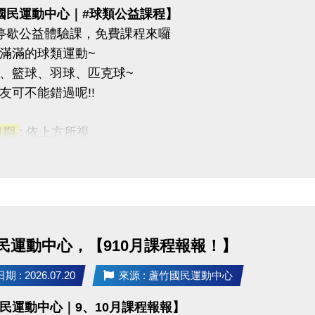
國民運動中心｜#球類公益課程】
停歇公益體驗課，免費課程來囉
滿滿的球類運動~
、籃球、羽球、匹克球~
友可不能錯過呢!!
日期
: 依上方所視
課程
：16歲以上
課程
：7~15歲
2重奏
與任一課程即贈黑松FIN運動飲料一瓶(上課當天發放)。
民運動中心，【910月課程報報！】
名此次公益課程且開班成功學員，報名9-10月期課及球類家教
 : 2026.07.20
來源 : 蘆竹國民運動中心
有限，報滿為止(報名不限大小朋友~)
民運動中心｜9、10月課程報報】