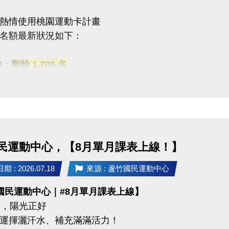
7-8月期課、8月單月課程
熱情使用桃園運動卡計畫
功，無中途退費之學員
名額最新狀況如下：
08/30 #不分新舊生
池
：
剩餘 1,706 名
名享95折優惠
能
：優惠名額
已全數用盡
！
 #前 本期臨櫃報名
一起加入運動的行列！
關注蘆竹國民運動中心，掌握最新優惠與活動資訊。
 #加碼優惠 喔 ◆*．
名三門以上 → 88折優惠
民運動中心，【8月單月課表上線！】
名兩門以上 → 9折優惠
03-2639066 #112
 : 2026.07.18
來源 : 蘆竹國民運動中心
tps://www.lzsports.com.tw/zh_TW/news/pageID/1/
國民運動中心｜#8月單月課表上線】
 桃園市蘆竹國民運動中心
03-2639066 #112
 月，陽光正好
uzhusports
tps://www.lzsports.com.tw/zh_TW/news/pageID/1/
運揮灑汗水、補充滿滿活力！
 桃園市蘆竹國民運動中心