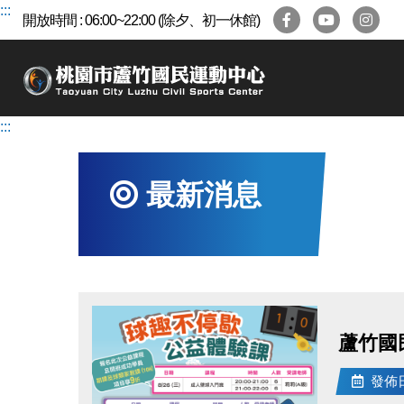
跳
:::
開放時間 : 06:00~22:00 (除夕、初一休館)
到
主
要
內
容
:::
區
最新消息
蘆竹國
發佈日期