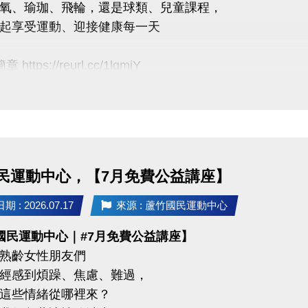
氧、瑜珈、飛輪，還是球類、兒童課程，
uzhusports
起享受運動、迎接健康每一天
https://reurl.cc/1lgmjY
月課程
臨櫃報名，【NEW】課程可使用APP報名。
【 * 】請自備瑜珈墊。
【 ★ 】為平日優惠課程。
民運動中心，【7月免費公益講座】
請穿著運動服裝，並攜帶毛巾、水。
、瑜珈、飛輪需年滿15歲；懸吊、空瑜需年滿18歲。
 : 2026.07.17
來源 : 蘆竹國民運動中心
人數不足無法開班，將於開課前通知，並請持原信用卡、
國民運動中心｜#7月免費公益講座】
熟齡女性朋友們
經感到煩躁、焦慮、難過，
03-2639066 #112
這些情緒從哪裡來？
tps://www.lzsports.com.tw/zh_TW/news/pageID/1/