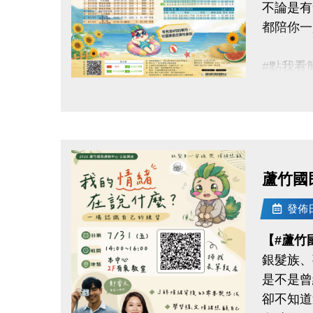
不論是有
-IG : @l
都陪你一
#點我看簡章 
點圖片展開大圖
#8月單
▶ 課程
▶ 標示
▶ 標示
蘆竹國
▶ 上課
▶ 有氧
發佈日期
▶ 若因
【#蘆竹
銀髮族、
連絡資訊
是不是曾
-洽詢專線：
卻不知道
-官網 : ht