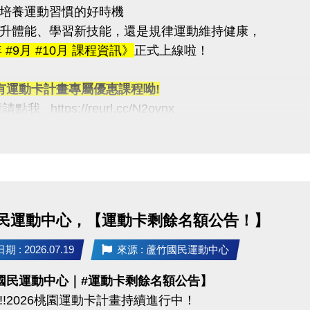
培養運動習慣的好時機
升體能、學習新技能，還是規律運動維持健康，
03-2639066 #115
年 #9月 #10月 課程資訊》
正式上線啦！
tps://www.lzsports.com.tw/zh_TW/news/pageID/1/
 桃園市蘆竹國民運動中心
有運動卡計畫專屬優惠課程呦!
uzhusports
我 https://reurl.cc/N2ovnx
報名方式 #可臨櫃 #可線上
統：https://reurl.cc/R60Z49
d 系統：https://reurl.cc/9ZrKXx
報名時程
民運動中心，【運動卡剩餘名額公告！】
08/10 #舊生原班續報
P享9折優惠（部分課程無折扣），臨櫃享95折~
 : 2026.07.19
來源 : 蘆竹國民運動中心
有優先報名的期間，千萬別錯過！
國民運動中心｜#運動卡剩餘名額公告】
!!2026桃園運動卡計畫持續進行中！
義】