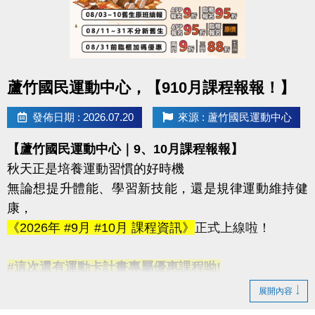
-洽詢專線：03-2639066 #115
-官網 :
https://www.lzsports.com.tw/zh_TW/news/pageID/1/
-FB : 桃園市蘆竹國民運動中心
點圖片展開大圖
蘆竹國民運動中心，【910月課程報報！】
-IG : @luzhusports
發佈日期 : 2026.07.20
來源 : 蘆竹國民運動中心
【蘆竹國民運動中心｜9、10月課程報報】
秋天正是培養運動習慣的好時機
無論想提升體能、學習新技能，還是規律運動維持健
康，
《2026年 #9月 #10月 課程資訊》
正式上線啦！
#這次還有運動卡計畫專屬優惠課程呦!
◆ 看簡章請點我 https://reurl.cc/N2ovnx
展開內容
◆ 課程報名方式 #可臨櫃 #可線上