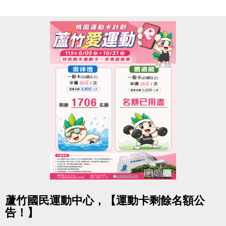
★ iOS 系統：https://reurl.cc/R60Z49
★ Android 系統：https://reurl.cc/9ZrKXx
◆ 課程報名時程
08/03-08/10 #舊生原班續報
使用APP享9折優惠（部分課程無折扣），臨櫃享95折
~
舊生們享有優先報名的期間，千萬別錯過！
【舊生定義】
報名完整7-8月期課、8月單月課程
且開班成功，無中途退費之學員
08/11-08/30 #不分新舊生
點圖片展開大圖
蘆竹國民運動中心，【運動卡剩餘名額公
APP報名享95折優惠
告！】