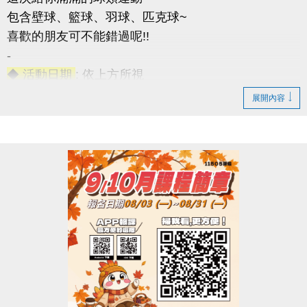
包含壁球、籃球、羽球、匹克球~
喜歡的朋友可不能錯過呢!!
-
◆ 活動日期
: 依上方所視
◆ 成人課程
：16歲以上
展開內容
◆ 兒童課程
：7~15歲
◆ 優惠2重奏
1. 參與任一課程即贈黑松FIN運動飲料一瓶(上課當天
發放)。
2. 報名此次公益課程且開班成功學員，報名9-10月期
課及球類家教課(10H)項目享9折優惠。
◆ 名額有限，報滿為止(報名不限大小朋友~)
連絡資訊