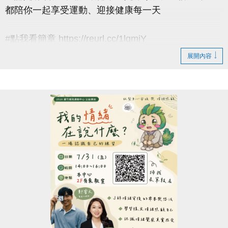
都陪你一起享受運動、迎接健康每一天
#點我看簡章 https://reurl.cc/1lgmjY
展開內容
#8月單月課程
▶ 課程臨櫃報名，【NEW】課程可使用APP報名。
▶ 標示【 * 】請自備瑜珈墊。
▶ 標示【 ★ 】為平日優惠課程。
▶ 上課請穿著運動服裝，並攜帶毛巾、水。
▶ 有氧、瑜珈、飛輪需年滿15歲；懸吊、空瑜需年滿
18歲。
▶ 若因人數不足無法開班，將於開課前通知，並請持
原信用卡、繳費憑證及發票至本中心辦理退費。
連絡資訊
-洽詢專線：03-2639066 #112