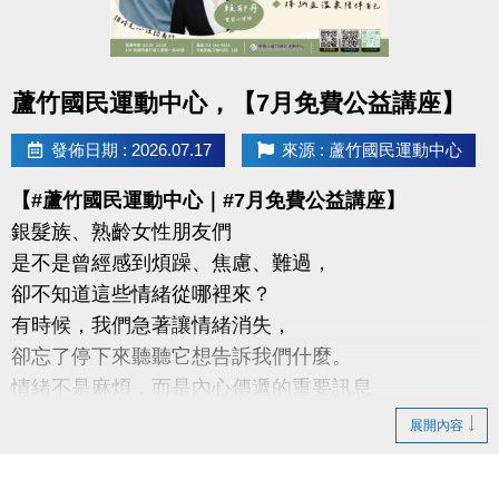
-官網 :
https://www.lzsports.com.tw/zh_TW/news/pageID/1/
-FB : 桃園市蘆竹國民運動中心
點圖片展開大圖
蘆竹國民運動中心，【7月免費公益講座】
-IG : @luzhusports
發佈日期 : 2026.07.17
來源 : 蘆竹國民運動中心
【#蘆竹國民運動中心｜#7月免費公益講座】
銀髮族、熟齡女性朋友們
是不是曾經感到煩躁、焦慮、難過，
卻不知道這些情緒從哪裡來？
有時候，我們急著讓情緒消失，
卻忘了停下來聽聽它想告訴我們什麼。
情緒不是麻煩，而是內心傳遞的重要訊息
展開內容
【這次特別邀請】
#謐時光心理諮商所 －鄭睿文、賴郁丹實習心理師