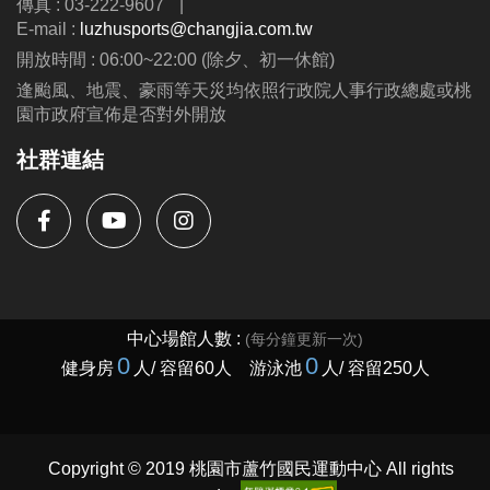
傳真 : 03-222-9607
|
公益免費講座・限額30位
E-mail :
luzhusports@changjia.com.tw
掃描 QR Code 填表報名，馬上卡位
開放時間 : 06:00~22:00 (除夕、初一休館)
逢颱風、地震、豪雨等天災均依照行政院人事行政總處或桃
園市政府宣佈是否對外開放
社群連結
Copyright © 2019 桃園市蘆竹國民運動中心 All rights