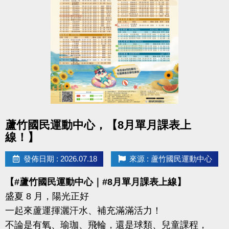
-洽詢專線：03-2639066 #112
-官網 :
https://www.lzsports.com.tw/zh_TW/news/pageID/1/
-FB : 桃園市蘆竹國民運動中心
-IG : @luzhusports
點圖片展開大圖
蘆竹國民運動中心，【8月單月課表上
線！】
發佈日期 : 2026.07.18
來源 : 蘆竹國民運動中心
【#蘆竹國民運動中心｜#8月單月課表上線】
盛夏 8 月，陽光正好
一起來蘆運揮灑汗水、補充滿滿活力！
不論是有氧、瑜珈、飛輪，還是球類、兒童課程，