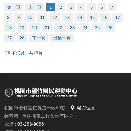
第一頁
上一頁
1
2
3
4
5
6
7
【本次講座主題】
8
9
10
11
12
13
14
15
16
17
我的情緒在說什麼？一場認識自己的練習
#帶你一起：
18
19
20
21
22
23
24
25
26
◆ 看見自己的情緒，認識情緒真正的樣貌
27
28
下一頁
最後一頁
◆ 理解焦慮、憤怒、難過背後的需求與期待
◆ 學習以接納與理解的方式，與情緒和平相處
138
筆消息，共
28
頁
◆ 帶走呼吸練習、身體覺察、情緒命名等實用的自我
照顧方法
:::
【#活動日期】7/31 (五)
【#活動時間】下午 14:00-16:00
【#活動地點】本中心 2F有氧教室
桃園市蘆竹區仁愛路一段49號
場館位置
【#報名連結】https://reurl.cc/XxelbD
經營者 : 長佳機電工程股份有限公司
【#洽詢專線】03-2639066 #106
電話 :
03-263-9066
-