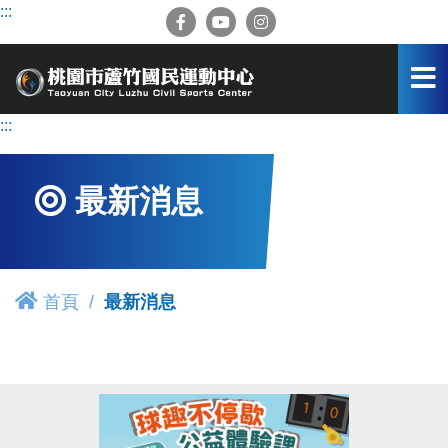
跳
:::
到
主
要
內
容
:::
區
最新消息
首頁
最新消息