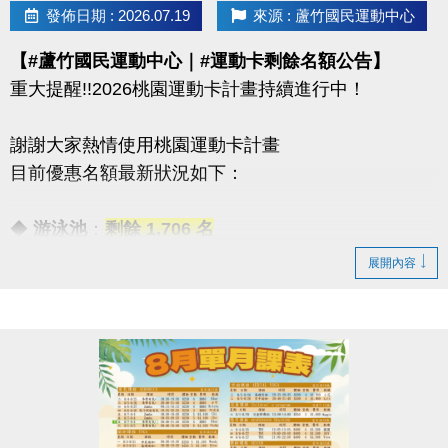
08/30 #前 本期臨櫃報名
發佈日期 : 2026.07.19
來源 : 蘆竹國民運動中心
【#蘆竹國民運動中心｜#運動卡剩餘名額公告】
．◆* 有 #加碼優惠 喔 ◆*．
重大提醒!!2026桃園運動卡計畫持續進行中！
同一人報名三門以上 → 88折優惠
同一人報名兩門以上 → 9折優惠
謝謝大家熱情使用桃園運動卡計畫
目前優惠名額最新狀況如下：
連絡資訊
-洽詢專線：03-2639066 #112
◆
游泳池
：
剩餘 1,706 名
-官網 :
◆
體適能
：優惠名額
已全數用盡
！
展開內容
https://www.lzsports.com.tw/zh_TW/news/pageID/1/
-FB : 桃園市蘆竹國民運動中心
感謝大家一起加入運動的行列！
-IG : @luzhusports
歡迎持續關注蘆竹國民運動中心，掌握最新優惠與活
動資訊。
連絡資訊