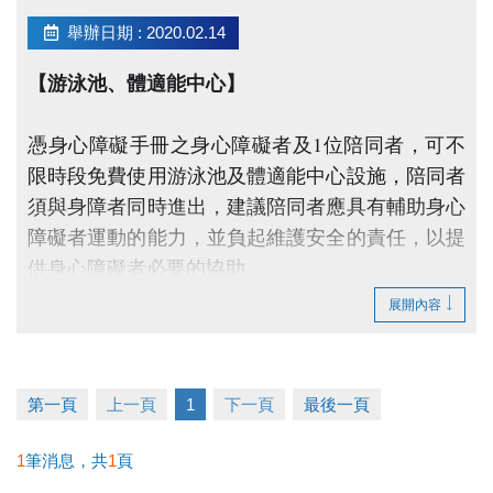
舉辦日期 : 2020.02.14
【游泳池、體適能中心】
憑身心障礙手冊之身心障礙者及1位陪同者，可不
限時段免費使用游泳池及體適能中心設施，陪同者
須與身障者同時進出，建議陪同者應具有輔助身心
障礙者運動的能力，並負起維護安全的責任，以提
供身心障礙者必要的協助。
展開內容
【球場租借(撞球區、桌球區、壁球場)】
球場提供三天內(含當日)電話及現場預約服務，
第一頁
上一頁
1
下一頁
最後一頁
每日限預約1小時，項目不分開計算。預約時需
主動告知手冊持有人姓名，若未先行告知，本
1
筆消息，共
1
頁
中心有權依現場公益場地使用情形進行場地調