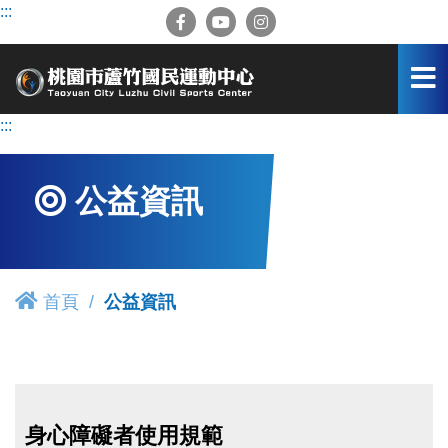
跳
:::
到
主
要
內
容
:::
區
公益資訊
首頁
公益資訊
身心障礙者使用規範