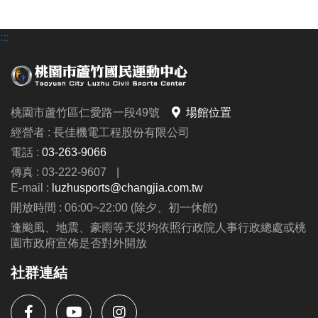
整。
:::
為保障全民使用權利，球場每時段、每場地僅
提供一組身心障礙朋友登記使用，但不提供保
障場地。
持身心障礙相關證明文件者，每次僅開放預約
桃園市蘆竹區仁愛路一段49號
場館位置
一項場地，每次一小時，若需延長使用，則需
經營者 : 長佳機電工程股份有限公司
重新辦理登記(每日至多免費使用2小時)。
電話 :
03-263-9066
傳真 : 03-222-9607
|
辦理球場使用之身心障礙朋友，請於預約時間
E-mail :
luzhusports@changjia.com.tw
前，持證明文件至一樓球館櫃檯辦理報到，若
開放時間 : 06:00~22:00 (除夕、初一休館)
預約場地未報到三次者，則暫停其預約使用權
逢颱風、地震、豪雨等天災均依照行政院人事行政總處或桃
一個月。
園市政府宣佈是否對外開放
本中心設施依規定提供身心障礙者及其監護人
社群連結
或必要之成年陪伴者一人免費，若經發現有冒
用、轉租、超過優惠人數或非身心障礙者使用