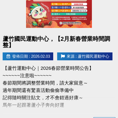
-官網 :
https://www.lzsports.com.tw/zh_TW/news/pageID/1/
-FB : 桃園市蘆竹國民運動中心
-IG : @luzhusports
點圖片展開大圖
蘆竹國民運動中心，【2月新春營業時間調
整】
發佈日期 : 2026.02.03
來源 : 蘆竹國民運動中心
【蘆竹運動中心｜2026春節營業時間公告】
~~~~~~注意啦~~~~~~
春節期間將調整營業時間，請大家留意～
過年期間還有驚喜活動偷偷準備中
記得隨時關注貼文，才不會錯過好康～
馬年一起跟著蘆小子奔向好運