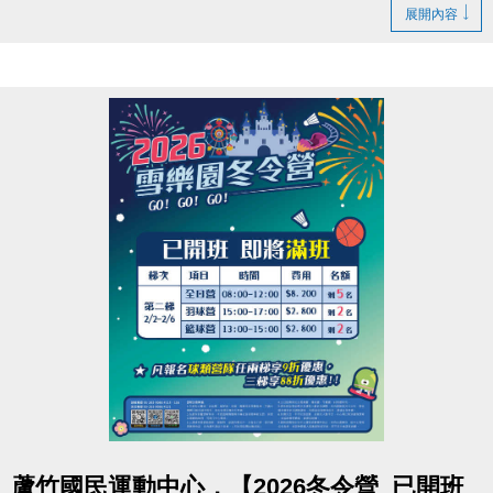
【休館】
展開內容
2/16(一)除夕、2/17(二)初一
【營業時間調整】
2/18(三)初二至2/21(六)初五 營業時間為 08:00-16:00
【正常營業】
2/22(日)初六 起恢復正常營業時間~
連絡資訊
-洽詢專線：03-2639066 #115、116
-官網 :
https://www.lzsports.com.tw/zh_TW/news/pageID/1/
-FB : 桃園市蘆竹國民運動中心
-IG : @luzhusports
點圖片展開大圖
蘆竹國民運動中心，【2026冬令營_已開班