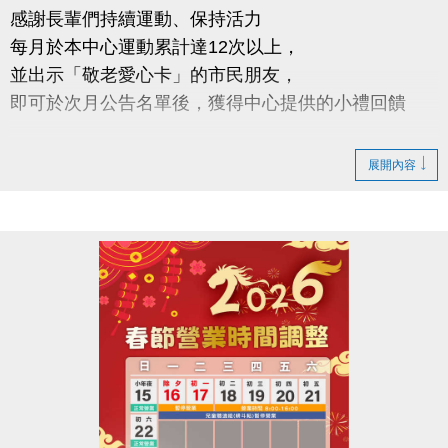
感謝長輩們持續運動、保持活力
每月於本中心運動累計達12次以上，
並出示「敬老愛心卡」的市民朋友，
即可於次月公告名單後，獲得中心提供的小禮回饋
請於115年2/5日後 攜帶敬老愛心卡至本中心領取
展開內容
領取提醒
◆ 需本人親自前來領取
◆ 不可委託他人代領
持續運動不僅讓身體更健康，
還能感受滿滿的鼓勵與心意
連絡資訊
-洽詢專線：03-2639066 #112