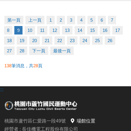
運動不孤單～我們一起健康加分
第一頁
上一頁
1
2
3
4
5
6
7
連絡資訊
8
9
10
11
12
13
14
15
16
17
-洽詢專線：03-2639066 #111
-官網 :
18
19
20
21
22
23
24
25
26
https://www.lzsports.com.tw/zh_TW/news/pageID/1/
27
28
下一頁
最後一頁
-FB : 桃園市蘆竹國民運動中心
-IG : @luzhusports
138
筆消息，共
28
頁
:::
桃園市蘆竹區仁愛路一段49號
場館位置
經營者 : 長佳機電工程股份有限公司