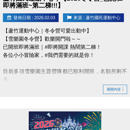
即將滿班~第二梯!!!】
發佈日期 : 2026.02.03
來源 : 蘆竹國民運動中心
【蘆竹運動中心｜冬令營可愛出動中】
【雪樂園冬令營】歡樂開門啦～～
已開班即將滿班｜#即將開課 熱鬧第二梯！
各位小小冒險家，#我們需要的就是你！
目前多項雪樂園主題營隊都已順利開班，名額所剩不
多，
還有部分課程即將開課，只差幾位小小探險家就能啟
展開內容
程！
快跟著「蘆寶」和「薇薇」一起勇闖雪樂園，
留下最歡樂、最難忘的冬日回憶吧～
【加碼優惠】