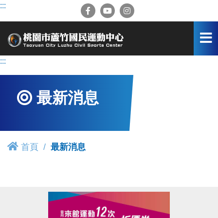
跳
:::
到
主
要
內
容
:::
區
最新消息
首頁
最新消息