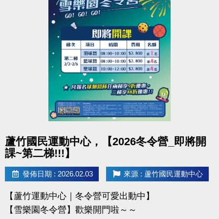
凡報名球類營隊任兩梯享9折優惠，三梯享88折優惠!!
【報名資訊】開課前皆可報名，把握最後機會！
連絡資訊
-洽詢專線：03-2639066 #115、116
-官網 :
https://www.lzsports.com.tw/zh_TW/news/pageID/1/
-FB : 桃園市蘆竹國民運動中心
-IG : @luzhusports
點圖片展開大圖
蘆竹國民運動中心，【2026冬令營_即將開
課~第二梯!!!】
發佈日期 : 2026.02.03
來源 : 蘆竹國民運動中心
【蘆竹運動中心｜冬令營可愛出動中】
【雪樂園冬令營】歡樂開門啦～～