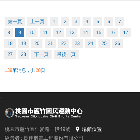
運動不孤單～我們一起健康加分
第一頁
上一頁
1
2
3
4
5
6
7
連絡資訊
8
9
10
11
12
13
14
15
16
17
-洽詢專線：03-2639066 #111
-官網 :
18
19
20
21
22
23
24
25
26
https://www.lzsports.com.tw/zh_TW/news/pageID/1/
27
28
下一頁
最後一頁
-FB : 桃園市蘆竹國民運動中心
-IG : @luzhusports
138
筆消息，共
28
頁
:::
桃園市蘆竹區仁愛路一段49號
場館位置
經營者 : 長佳機電工程股份有限公司