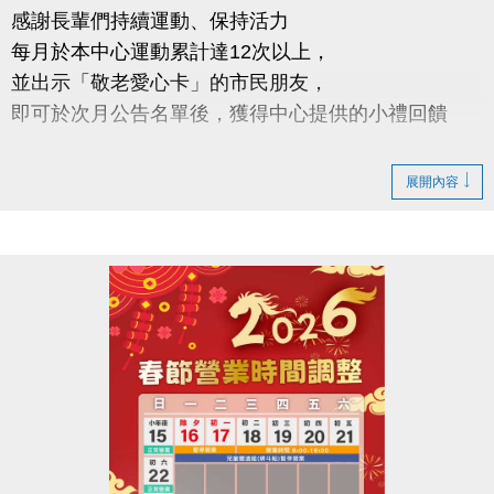
感謝長輩們持續運動、保持活力
每月於本中心運動累計達12次以上，
並出示「敬老愛心卡」的市民朋友，
即可於次月公告名單後，獲得中心提供的小禮回饋
請於115年2/5日後 攜帶敬老愛心卡至本中心領取
展開內容
領取提醒
◆ 需本人親自前來領取
◆ 不可委託他人代領
持續運動不僅讓身體更健康，
還能感受滿滿的鼓勵與心意
連絡資訊
-洽詢專線：03-2639066 #112