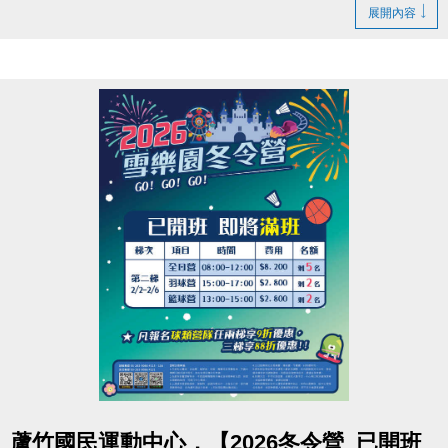
【休館】
展開內容
2/16(一)除夕、2/17(二)初一
【營業時間調整】
2/18(三)初二至2/21(六)初五 營業時間為 08:00-16:00
【正常營業】
2/22(日)初六 起恢復正常營業時間~
連絡資訊
-洽詢專線：03-2639066 #115、116
-官網 :
https://www.lzsports.com.tw/zh_TW/news/pageID/1/
-FB : 桃園市蘆竹國民運動中心
-IG : @luzhusports
點圖片展開大圖
蘆竹國民運動中心，【2026冬令營_已開班