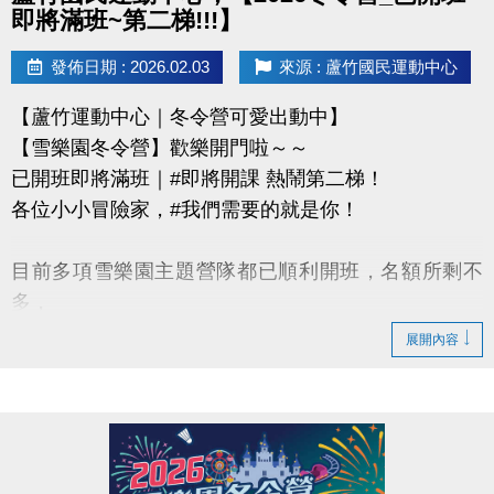
即將滿班~第二梯!!!】
發佈日期 : 2026.02.03
來源 : 蘆竹國民運動中心
【蘆竹運動中心｜冬令營可愛出動中】
【雪樂園冬令營】歡樂開門啦～～
已開班即將滿班｜#即將開課 熱鬧第二梯！
各位小小冒險家，#我們需要的就是你！
目前多項雪樂園主題營隊都已順利開班，名額所剩不
多，
還有部分課程即將開課，只差幾位小小探險家就能啟
展開內容
程！
快跟著「蘆寶」和「薇薇」一起勇闖雪樂園，
留下最歡樂、最難忘的冬日回憶吧～
【加碼優惠】