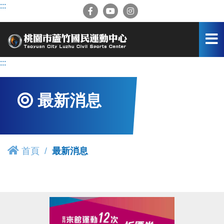
跳
:::
到
主
要
內
容
:::
區
最新消息
首頁
最新消息