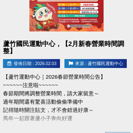
-官網 :
https://www.lzsports.com.tw/zh_TW/news/pageID/1/
-FB : 桃園市蘆竹國民運動中心
-IG : @luzhusports
點圖片展開大圖
蘆竹國民運動中心，【2月新春營業時間調
整】
發佈日期 : 2026.02.03
來源 : 蘆竹國民運動中心
【蘆竹運動中心｜2026春節營業時間公告】
~~~~~~注意啦~~~~~~
春節期間將調整營業時間，請大家留意～
過年期間還有驚喜活動偷偷準備中
記得隨時關注貼文，才不會錯過好康～
馬年一起跟著蘆小子奔向好運