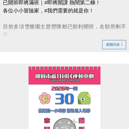
已開班即將滿班｜#即將開課 熱鬧第二梯！
各位小小冒險家，#我們需要的就是你！
目前多項雪樂園主題營隊都已順利開班，名額所剩不
多，
還有部分課程即將開課，只差幾位小小探險家就能啟
展開內容
程！
快跟著「蘆寶」和「薇薇」一起勇闖雪樂園，
留下最歡樂、最難忘的冬日回憶吧～
【加碼優惠】
凡報名球類營隊任兩梯享9折優惠，三梯享88折優惠!!
【報名資訊】開課前皆可報名，把握最後機會！
連絡資訊
-洽詢專線：03-2639066 #115、116