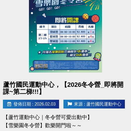
凡報名球類營隊任兩梯享9折優惠，三梯享88折優惠!!
【報名資訊】開課前皆可報名，把握最後機會！
連絡資訊
-洽詢專線：03-2639066 #115、116
-官網 :
https://www.lzsports.com.tw/zh_TW/news/pageID/1/
-FB : 桃園市蘆竹國民運動中心
-IG : @luzhusports
點圖片展開大圖
蘆竹國民運動中心，【2026冬令營_即將開
課~第二梯!!!】
發佈日期 : 2026.02.03
來源 : 蘆竹國民運動中心
【蘆竹運動中心｜冬令營可愛出動中】
【雪樂園冬令營】歡樂開門啦～～