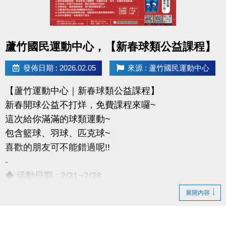
-官網 :
不得領獎
https://www.lzsports.com.tw/zh_TW/news/pageID/1/
-FB : 桃園市蘆竹國民運動中心
點圖片展開大圖
-IG : @luzhusports
蘆竹國民運動中心，【新春球類公益課程】
發佈日期 : 2026.02.05
來源 : 蘆竹國民運動中心
【蘆竹運動中心｜新春球類公益課程】
新春開球公益不打烊，免費課程來囉~
這次給你滿滿的球類運動~
包含籃球、羽球、匹克球~
喜歡的朋友可不能錯過呢!!
-
◆ 活動日期 : 2/21~2/28
◆ 成人課程：16歲以上
展開內容
◆ 兒童課程：7~15歲
◆ 幼兒課程：3~6歲