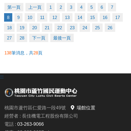
第一頁
上一頁
1
2
3
4
5
6
7
【優惠2重奏】
8
9
10
11
12
13
14
15
16
17
◆ 參與任一課程即贈黑松FIN運動飲料一瓶(上課當天
發放)。
18
19
20
21
22
23
24
25
26
◆ 參與活動課程後，有報名3-4月課程者，享舊生9折
27
28
下一頁
最後一頁
優惠。
138
筆消息，共
28
頁
▲ 名額有限，報滿為止(報名不限大小朋友~)
:::
連絡資訊
-洽詢專線：03-2639066 #115、116
-官網 :
https://www.lzsports.com.tw/zh_TW/news/pageID/1/
桃園市蘆竹區仁愛路一段49號
場館位置
-FB : 桃園市蘆竹國民運動中心
經營者 : 長佳機電工程股份有限公司
-IG : @luzhusports
電話 :
03-263-9066