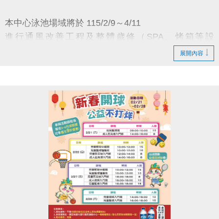
-官網 :
本中心泳池場域將於 115/2/9～4/11
https://www.lzsports.com.tw/zh_TW/news/pageID/1/
進行通風改善工程及整體歲修（SPA、烤箱等設
-FB : 桃園市蘆竹國民運動中心
施），
-IG : @luzhusports
展開內容
施工期間全面暫停開放。
倘工程提前完成，將同步開放並另行公告。
※ 若原定獎項因故無法提供，主辦單位得另以等值之
獎品替代之，得獎者不得異議。
補償措施：月卡、貴賓劵、優惠劵順延、
※ 若原定獎項因故無法提供，得另以等值獎品替代
課程退費或調整，其他請洽櫃檯協助。
之，得獎者不得異議
※ 場地預約時段及活動詳細規則請見活動海報內容
造成不便，敬請見諒，感謝您的理解與支持
※ 本中心保有活動最終變更及修改之權利
※ 如有其他未盡事宜，本中心有權補充或修正
蘆竹國民運動中心 敬啟
※ 折抵票劵皆有使用期限，使用時請注意並於期限內
使用完畢
連絡資訊
※ 抽獎活動於1F櫃台出示消費發票，即可進行抽獎
-洽詢專線：03-2639066 #111
※ 領獎時需要準備相關證件以資核銷，如不願提供素