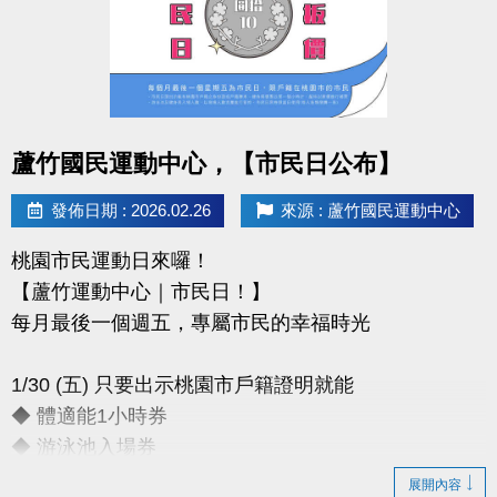
◆報名時間：即日起至 4/2（四）
◆報名方式：1F 櫃台臨櫃報名
◆保證金：$100／人（報到後退還）
◆報名請攜帶身分證影本或戶口名簿
----------------------------------------------
點圖片展開大圖
蘆竹國民運動中心，【市民日公布】
【#賽程公告】
◆4/6（一）可至臉書或 IG 查看
發佈日期 : 2026.02.26
來源 : 蘆竹國民運動中心
---------------------------------------------
桃園市民運動日來囉！
【#比賽組別】男雙 女雙
【蘆竹運動中心｜市民日！】
國小中年級組 國小高年級組 國中組
每月最後一個週五，專屬市民的幸福時光
---------------------------------------------
【#注意事項】
1/30 (五) 只要出示桃園市戶籍證明就能
（一）報名請攜帶學生證為憑，不可降級參加。
◆ 體適能1小時券
（二）比賽當日報到請出示身分證或健保卡，以備查
◆ 游泳池入場券
核。
（三）超過比賽時間 3 分鐘未出賽者，以棄權論（以
展開內容