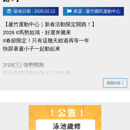
發佈日期 : 2026.02.12
來源 : 蘆竹國民運動中心
【蘆竹運動中心｜新春活動限定開跑！】
2026 #馬勢如鴻・好運奔騰來
#春節限定！只有這幾天錯過再等一年
快跟著蘆小子一起動起來
2/18(三) 強勢開跑
此次春節活動分為 #三大好康
展開內容
只要消費滿$500+追蹤標記好友+底下留言一句吉祥話
例: 「@__祝2026年馬到成功、好運連連～！」
【活動一】#馬上攏好禮(你)
活動時間： 只到 3/3(二)！
消費抽好禮抽到「馬」上帶回家！