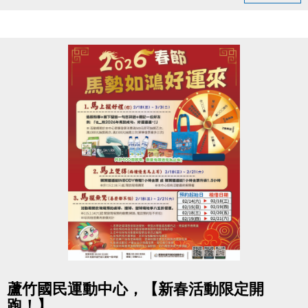
只要銅板價10元
大會掛鐘為準）。
運動不孤單～我們一起健康加分
（四）為使比賽順利進行，大會有權調度場地安排及
出場順序，不得異議。
連絡資訊
（五）主辦單位保有延期舉辦比賽、調整場地及最終
-洽詢專線：03-2639066 #111
解釋等權利。
-官網 :
（六）如有未盡事宜，依現場公告為主。
https://www.lzsports.com.tw/zh_TW/news/pageID/1/
（七）洽詢專線：03-263-9066 #115、116
-FB : 桃園市蘆竹國民運動中心
-IG : @luzhusports
點圖片展開大圖
蘆竹國民運動中心，【新春活動限定開
跑！】