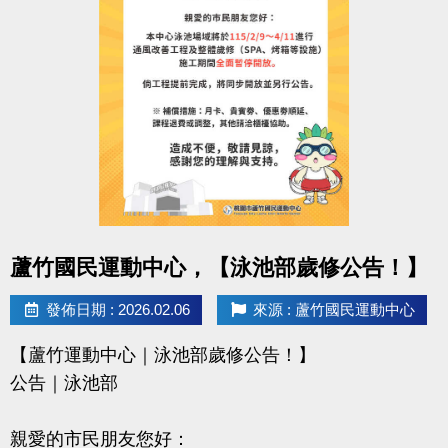
-------------------------------------
【活動二】#馬上雙得
活動時間： 2/18(三) ～ 2/21(六)
買票劵享優惠＋升級 限時4天
雙重好康，真的「馬」上賺到！
-------------------------------------
【活動三】#馬攏無驚
活動時間： 2/18(三) ～ 2/21(六)
春節租場優惠揪團趁現在
點圖片展開大圖
蘆竹國民運動中心，【泳池部歲修公告！】
「馬」上融入團體認識新朋友
發佈日期 : 2026.02.06
來源 : 蘆竹國民運動中心
活動詳情請見本次DM
【蘆竹運動中心｜泳池部歲修公告！】
獎品數量有限，好禮不間斷
公告｜泳池部
連絡資訊
親愛的市民朋友您好：
-洽詢專線：03-2639066 #111