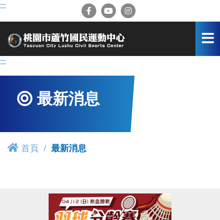
跳
:::
到
主
要
內
容
:::
區
最新消息
首頁
最新消息