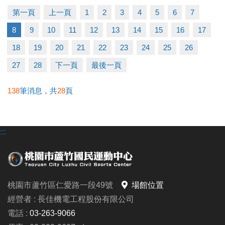
第一頁
上一頁
1
2
3
4
5
6
7
【優惠2重奏】
8
9
10
11
12
13
14
15
16
17
◆ 參與任一課程即贈黑松FIN運動飲料一瓶(上課當天
發放)。
18
19
20
21
22
23
24
25
26
◆ 參與活動課程後，有報名3-4月課程者，享舊生9折
27
28
下一頁
最後一頁
優惠。
138
筆消息，共
28
頁
▲ 名額有限，報滿為止(報名不限大小朋友~)
:::
連絡資訊
-洽詢專線：03-2639066 #115、116
-官網 :
https://www.lzsports.com.tw/zh_TW/news/pageID/1/
桃園市蘆竹區仁愛路一段49號
場館位置
-FB : 桃園市蘆竹國民運動中心
經營者 : 長佳機電工程股份有限公司
-IG : @luzhusports
電話 :
03-263-9066