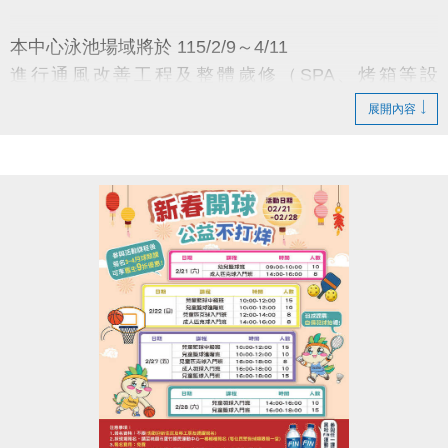
-官網 :
本中心泳池場域將於 115/2/9～4/11
https://www.lzsports.com.tw/zh_TW/news/pageID/1/
進行通風改善工程及整體歲修（SPA、烤箱等設
-FB : 桃園市蘆竹國民運動中心
施），
-IG : @luzhusports
展開內容
施工期間全面暫停開放。
倘工程提前完成，將同步開放並另行公告。
※ 若原定獎項因故無法提供，主辦單位得另以等值之
獎品替代之，得獎者不得異議。
補償措施：月卡、貴賓劵、優惠劵順延、
※ 若原定獎項因故無法提供，得另以等值獎品替代
課程退費或調整，其他請洽櫃檯協助。
之，得獎者不得異議
※ 場地預約時段及活動詳細規則請見活動海報內容
造成不便，敬請見諒，感謝您的理解與支持
※ 本中心保有活動最終變更及修改之權利
※ 如有其他未盡事宜，本中心有權補充或修正
蘆竹國民運動中心 敬啟
※ 折抵票劵皆有使用期限，使用時請注意並於期限內
使用完畢
連絡資訊
※ 抽獎活動於1F櫃台出示消費發票，即可進行抽獎
-洽詢專線：03-2639066 #111
※ 領獎時需要準備相關證件以資核銷，如不願提供素