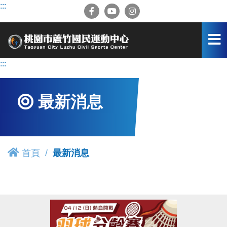
跳
:::
到
主
要
內
容
:::
區
最新消息
首頁
最新消息