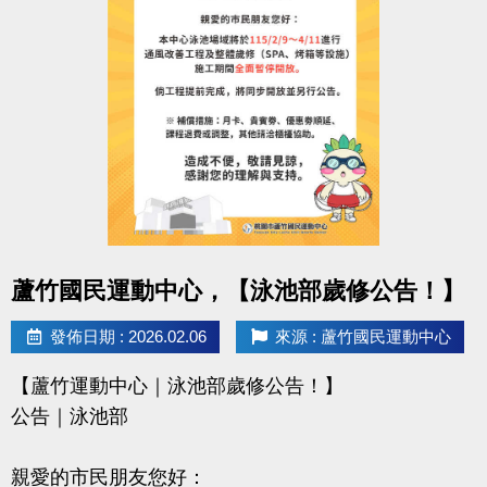
-------------------------------------
【活動二】#馬上雙得
活動時間： 2/18(三) ～ 2/21(六)
買票劵享優惠＋升級 限時4天
雙重好康，真的「馬」上賺到！
-------------------------------------
【活動三】#馬攏無驚
活動時間： 2/18(三) ～ 2/21(六)
春節租場優惠揪團趁現在
點圖片展開大圖
蘆竹國民運動中心，【泳池部歲修公告！】
「馬」上融入團體認識新朋友
發佈日期 : 2026.02.06
來源 : 蘆竹國民運動中心
活動詳情請見本次DM
【蘆竹運動中心｜泳池部歲修公告！】
獎品數量有限，好禮不間斷
公告｜泳池部
連絡資訊
親愛的市民朋友您好：
-洽詢專線：03-2639066 #111