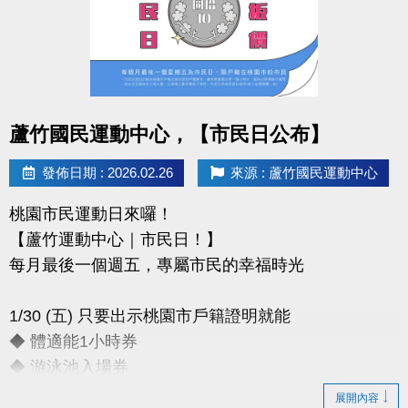
◆報名時間：即日起至 4/2（四）
◆報名方式：1F 櫃台臨櫃報名
◆保證金：$100／人（報到後退還）
◆報名請攜帶身分證影本或戶口名簿
----------------------------------------------
點圖片展開大圖
蘆竹國民運動中心，【市民日公布】
【#賽程公告】
◆4/6（一）可至臉書或 IG 查看
發佈日期 : 2026.02.26
來源 : 蘆竹國民運動中心
---------------------------------------------
桃園市民運動日來囉！
【#比賽組別】男雙 女雙
【蘆竹運動中心｜市民日！】
國小中年級組 國小高年級組 國中組
每月最後一個週五，專屬市民的幸福時光
---------------------------------------------
【#注意事項】
1/30 (五) 只要出示桃園市戶籍證明就能
（一）報名請攜帶學生證為憑，不可降級參加。
◆ 體適能1小時券
（二）比賽當日報到請出示身分證或健保卡，以備查
◆ 游泳池入場券
核。
（三）超過比賽時間 3 分鐘未出賽者，以棄權論（以
展開內容