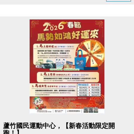
只要銅板價10元
大會掛鐘為準）。
運動不孤單～我們一起健康加分
（四）為使比賽順利進行，大會有權調度場地安排及
出場順序，不得異議。
連絡資訊
（五）主辦單位保有延期舉辦比賽、調整場地及最終
-洽詢專線：03-2639066 #111
解釋等權利。
-官網 :
（六）如有未盡事宜，依現場公告為主。
https://www.lzsports.com.tw/zh_TW/news/pageID/1/
（七）洽詢專線：03-263-9066 #115、116
-FB : 桃園市蘆竹國民運動中心
-IG : @luzhusports
點圖片展開大圖
蘆竹國民運動中心，【新春活動限定開
跑！】