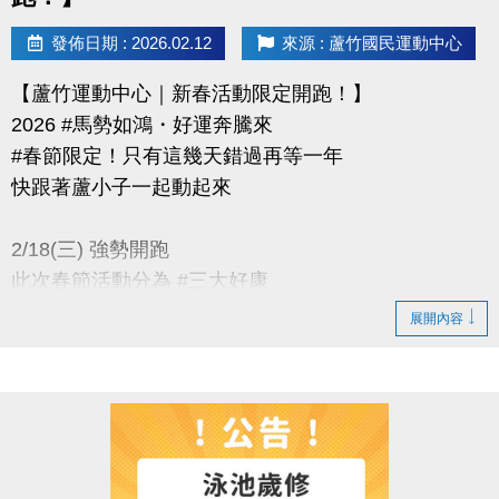
發佈日期 : 2026.02.12
來源 : 蘆竹國民運動中心
【蘆竹運動中心｜新春活動限定開跑！】
2026 #馬勢如鴻・好運奔騰來
#春節限定！只有這幾天錯過再等一年
快跟著蘆小子一起動起來
2/18(三) 強勢開跑
此次春節活動分為 #三大好康
展開內容
只要消費滿$500+追蹤標記好友+底下留言一句吉祥話
例: 「@__祝2026年馬到成功、好運連連～！」
【活動一】#馬上攏好禮(你)
活動時間： 只到 3/3(二)！
消費抽好禮抽到「馬」上帶回家！