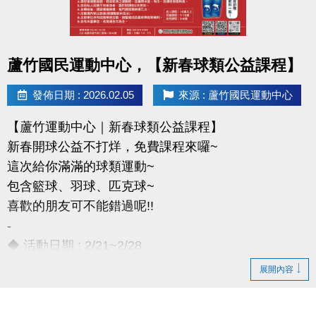
-官網 :
不得領獎
https://www.lzsports.com.tw/zh_TW/news/pageID/1/
-FB : 桃園市蘆竹國民運動中心
點圖片展開大圖
-IG : @luzhusports
蘆竹國民運動中心，【新春球類公益課程】
發佈日期 : 2026.02.05
來源 : 蘆竹國民運動中心
【蘆竹運動中心｜新春球類公益課程】
新春開球公益不打烊，免費課程來囉~
這次給你滿滿的球類運動~
包含籃球、羽球、匹克球~
喜歡的朋友可不能錯過呢!!
-
◆ 活動日期 : 2/21~2/28
◆ 成人課程：16歲以上
展開內容
◆ 兒童課程：7~15歲
◆ 幼兒課程：3~6歲