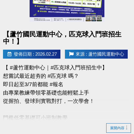
https://www.lzsports.com.tw/zh_TW/news/pageID/1/
-FB : 桃園市蘆竹國民運動中心
-IG : @luzhusports
點圖片展開大圖
【蘆竹國民運動中心，匹克球入門班招生
中！】
發佈日期 : 2026.02.27
來源 : 蘆竹國民運動中心
【 #蘆竹運動中心｜#匹克球入門班招生中】
想嘗試最近超夯的 #匹克球 嗎？
即日起至3/7前都能 #報名
由專業教練帶領零基礎也能輕鬆上手
從握拍、發球到實戰對打，一次學會！
門檻低零基礎可小班制教學
展開內容