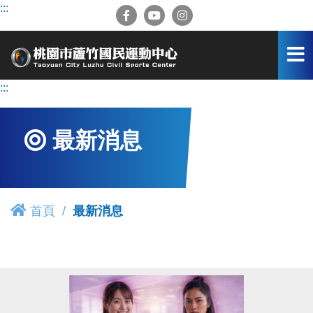
跳
:::
到
主
要
內
容
:::
區
最新消息
首頁
最新消息