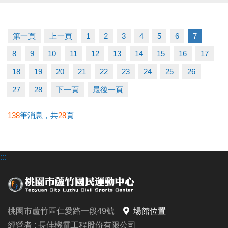
【 課程資訊 】
◆課程日期｜3/7－4/25（4/4停課）
◆開課時間｜14:00－16:00
第一頁
上一頁
1
2
3
4
5
6
7
◆課程費用｜$3,500／期（一期7堂）
8
9
10
11
12
13
14
15
16
17
◆上課地點｜蘆竹運動中心
◆名額有限｜額滿為止
18
19
20
21
22
23
24
25
26
27
28
下一頁
最後一頁
——— ◎ 報名小提醒 ◎ ———
使用APP報名時，請先進入「羽球課程」頁面，
138
筆消息，共
28
頁
匹克球課程選項會顯示在羽球分類中喔！
:::
【 報名優惠 】
◆凡報名本次公益課程並開班成功學員，
報名同門3、4月期課程享9折優惠（限臨櫃報名）
桃園市蘆竹區仁愛路一段49號
場館位置
——— ◎ 注意事項 ◎ ———
經營者 : 長佳機電工程股份有限公司