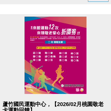
#南崁風澤－葉千榕醫師
還有互動問答、健康諮詢、精美小禮
#本次講座主題 :
- 養氣血、顧筋骨-熟齡女性中醫調養指南
- 中醫觀點下的熟齡變化
- 中醫日常調養方法大公開
- 實用六位保健教學
◆時間｜3/22 (日) 早上 10:00－11:00
◆地點｜蘆竹國民運動中心 3樓社區教室
◆洽詢專線｜03-2639066 #106
-
◆ 公益免費講座・限額30位
點圖片展開大圖
◆ 掃描 QR Code 填表報名，馬上卡位
蘆竹國民運動中心，【2026/02月桃園敬老
◆ 報名連結：
卡運動回饋】