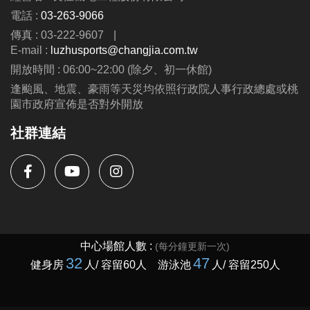
(一) 9折優惠限臨櫃報名。
電話 :
03-263-9066
(二) 課程費用：$3,500／期，一期7堂。
傳真 : 03-222-9607
|
(三) 請穿著運動服裝、鞋底乾淨之運動鞋，並攜帶水
E-mail :
luzhusports@changjia.com.tw
壺、毛巾及課程相關用具。
開放時間 : 06:00~22:00 (除夕、初一休館)
(四) 欲轉班者請至櫃檯辦理，每人僅限辦理乙次。
逢颱風、地震、豪雨等天災均依照行政院人事行政總處或桃
(五) 活動場內禁止飲食（除運動飲料及水）。
園市政府宣佈是否對外開放
(六) 請評估自身狀況後再選擇是否報名。
社群連結
(七) 主辦單位保有延期舉辦活動、調整場地及最終釋
疑等權利。
(八) 如有未盡事宜，依現場告示為主。