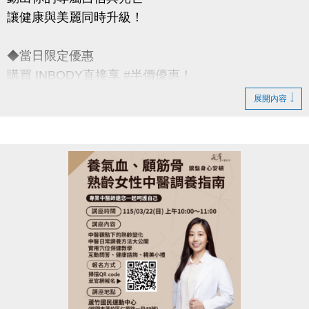
讓健康與美麗同時升級！
◆當日限定優惠
購買 INBODY直接享 #半價優惠！
原價 $200 婦女節限定價 $100
展開內容
◆活動日期｜3/8（六）限當日女性
◆活動地點｜蘆竹國民運動中心
連絡資訊
-洽詢專線：03-2639066 #301、302
-官網 :
https://www.lzsports.com.tw/zh_TW/news/pageID/1/
-FB : 桃園市蘆竹國民運動中心
-IG : @luzhusports