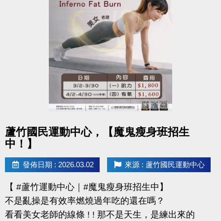
還能感受滿滿的鼓勵與心意
連絡資訊
-洽詢專線：03-2639066 #112
-官網 :
https://www.lzsports.com.tw/zh_TW/news/pageID/1/
-FB : 桃園市蘆竹國民運動中心
-IG : @luzhusports
點圖片展開大圖
蘆竹國民運動中心，【魔鬼瘦身班招生
中！】
發佈日期 : 2026.03.02
來源 : 蘆竹國民運動中心
【 #蘆竹運動中心｜#魔鬼瘦身班招生中】
不是亂操是有效率燃燒過年吃的還在嗎？
看看美女老師的線條 ! ! 那不是天生，是練出來的