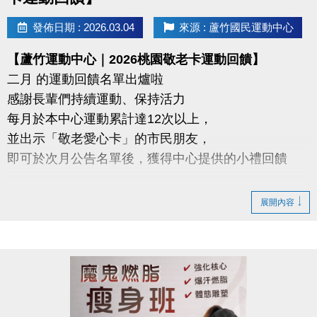
https://forms.gle/d1RupZDCRxCZK8Pq9
發佈日期 : 2026.03.04
來源 : 蘆竹國民運動中心
【蘆竹運動中心｜2026桃園敬老卡運動回饋】
二月 的運動回饋名單出爐啦
感謝長輩們持續運動、保持活力
每月於本中心運動累計達12次以上，
並出示「敬老愛心卡」的市民朋友，
即可於次月公告名單後，獲得中心提供的小禮回饋
請於115年3/5日後 攜帶敬老愛心卡至本中心領取
展開內容
領取提醒
◆ 需本人親自前來領取
◆ 不可委託他人代領
持續運動不僅讓身體更健康，