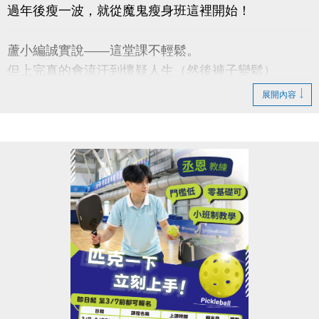
過年後瘦一波，就從魔鬼瘦身班這裡開始！
蘆小編誠實說——這堂課不輕鬆。
但上完真的會流汗到懷疑人生（然後褲子變鬆）
展開內容
■強化核心 ■爆汗燃脂 ■體態雕塑
【課程資訊】
◆3/2-3/30（一）肌力班 $1,800
◆4/2-4/30（四）有氧班 $1,600
◆上課地點｜蘆竹運動中心
◆名額有限｜額滿為止
連絡資訊
-洽詢專線：03-2639066 #111、112
-官網 :