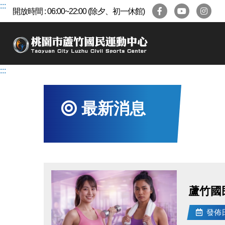
跳
:::
開放時間 : 06:00~22:00 (除夕、初一休館)
到
主
要
內
容
:::
區
最新消息
蘆竹國
發佈日期