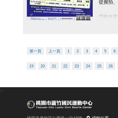
從握拍、
-FB :
-IG : @l
門檻低零
點圖片展開大圖
【 課程
◆課程日期
◆開課時間
第一頁
上一頁
1
2
3
4
5
6
◆課程費
◆上課地
19
20
21
22
23
24
25
26
◆名額有
——— 
:::
使用AP
匹克球課
【 報名