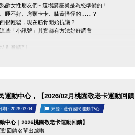
熟齡女性朋友們~ 這場講座就是為您準備的！
uzhusports
、睡不好、肩頸卡卡、膝蓋怪怪的……？
西很輕鬆，現在筋骨開始抗議？
這些「小訊號」其實都有方法好好調養
特別邀請到
澤－葉千榕醫師
問答、健康諮詢、精美小禮
座主題 :
血、顧筋骨-熟齡女性中醫調養指南
民運動中心，【2026/02月桃園敬老卡運動回饋
觀點下的熟齡變化
日常調養方法大公開
 : 2026.03.04
來源 : 蘆竹國民運動中心
六位保健教學
動中心｜2026桃園敬老卡運動回饋】
運動回饋名單出爐啦
22 (日) 早上 10:00－11:00