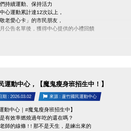
們持續運動、保持活力
蘆竹國民運動中心 3樓社區教室
中心運動累計達12次以上，
03-2639066 #106
敬老愛心卡」的市民朋友，
月公告名單後，獲得中心提供的小禮回饋
免費講座・限額30位
QR Code 填表報名，馬上卡位
5年3/5日後 攜帶敬老愛心卡至本中心領取
https://forms.gle/d1RupZDCRxCZK8Pq9
醒
人親自前來領取
委託他人代領
民運動中心，【魔鬼瘦身班招生中！】
不僅讓身體更健康，
 : 2026.03.02
來源 : 蘆竹國民運動中心
滿滿的鼓勵與心意
竹運動中心｜#魔鬼瘦身班招生中】
是有效率燃燒過年吃的還在嗎？
老師的線條 ! ! 那不是天生，是練出來的
03-2639066 #112