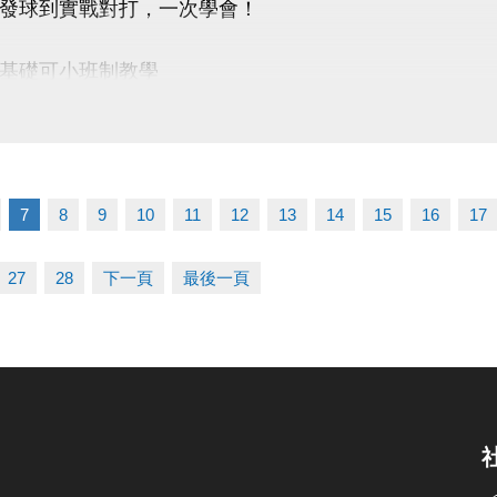
發球到實戰對打，一次學會！
 桃園市蘆竹國民運動中心
uzhusports
基礎可小班制教學
資訊 】
｜3/7－4/25（4/4停課）
｜14:00－16:00
7
8
9
10
11
12
13
14
15
16
17
用｜$3,500／期（一期7堂）
點｜蘆竹運動中心
27
28
下一頁
最後一頁
限｜額滿為止
◎ 報名小提醒 ◎ ———
P報名時，請先進入「羽球課程」頁面，
程選項會顯示在羽球分類中喔！
優惠 】