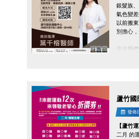
銀髮族、
-IG : @l
氣色變差
以前搬東
別擔心，
這次我們
#南崁風
點圖片展開大圖
還有互動
#本次講
- 養氣
蘆竹國
- 中醫
- 中醫
發佈日期
- 實用
【蘆竹運
二月 的
◆時間｜3/