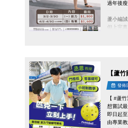
過年後瘦
-官網 : ht
-FB :
蘆小編誠
-IG : @l
但上完真
點圖片展開大圖
■強化核
【課程資
◆3/2-3
【蘆竹
◆4/2-4
◆上課地
發佈日期
◆名額有
【 #蘆
想嘗試最
連絡資訊
即日起至3
-洽詢專線：
由專業教
-官網 : ht