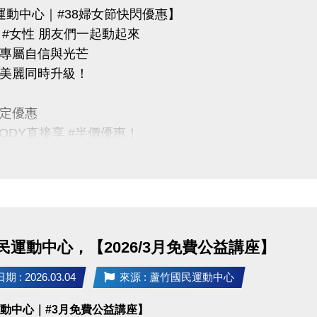
運動中心｜#38婦女節快閃優惠】
N #女性 朋友們一起動起來
專屬自信與光芒
美麗同時升級！
定優惠
BODY直接享 #半價優惠！
00 婦女節限定價 $100
期｜3/8（六）限當日女性
點｜蘆竹國民運動中心
民運動中心，【2026/3月免費公益講座】
03-2639066 #301、302
 : 2026.03.04
來源 : 蘆竹國民運動中心
tps://www.lzsports.com.tw/zh_TW/news/pageID/1/
運動中心｜#3月免費公益講座】
 桃園市蘆竹國民運動中心