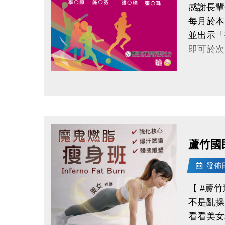
感謝長輩
◆地點｜
每月於本
◆洽詢專線｜
並出示「
-
即可於次
◆ 公益
◆ 掃描 
請於11
◆ 報名連結：
點圖片展開大圖
領取提
◆ 需本
◆ 不可
蘆竹國
持續運動
發佈日期
還能感受
【 #蘆
不是亂操
連絡資訊
看看美女
-洽詢專線：