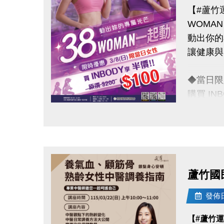
【#蘆竹
WOMA
動出你的
讓健康與
◆當日限
購買 IN
原價 $2
點圖片展開大圖
◆活動日
◆活動地
蘆竹國
連絡資訊
-洽詢專線：
發佈日期
-官網 : ht
【#蘆竹
-FB :