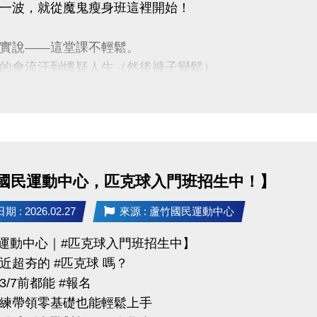
一波，就從魔鬼瘦身班這裡開始！
tps://www.lzsports.com.tw/zh_TW/news/pageID/1/
 桃園市蘆竹國民運動中心
實說——這堂課不輕鬆。
uzhusports
的會流汗到懷疑人生（然後褲子變鬆）
心 ■爆汗燃脂 ■體態雕塑
訊】
/30（一）肌力班 $1,800
國民運動中心，匹克球入門班招生中！】
/30（四）有氧班 $1,600
點｜蘆竹運動中心
 : 2026.02.27
來源 : 蘆竹國民運動中心
限｜額滿為止
竹運動中心｜#匹克球入門班招生中】
近超夯的 #匹克球 嗎？
/7前都能 #報名
03-2639066 #111、112
練帶領零基礎也能輕鬆上手
tps://www.lzsports.com.tw/zh_TW/news/pageID/1/