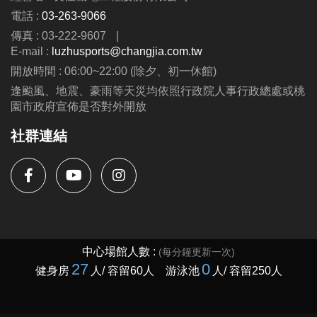
(一) 9折優惠限臨櫃報名。
電話 :
03-263-9066
(二) 課程費用：$3,500／期，一期7堂。
傳真 : 03-222-9607
|
(三) 請穿著運動服裝、鞋底乾淨之運動鞋，並攜帶水
E-mail :
luzhusports@changjia.com.tw
壺、毛巾及課程相關用具。
開放時間 : 06:00~22:00 (除夕、初一休館)
(四) 欲轉班者請至櫃檯辦理，每人僅限辦理乙次。
逢颱風、地震、豪雨等天災均依照行政院人事行政總處或桃
(五) 活動場內禁止飲食（除運動飲料及水）。
園市政府宣佈是否對外開放
(六) 請評估自身狀況後再選擇是否報名。
社群連結
(七) 主辦單位保有延期舉辦活動、調整場地及最終釋
疑等權利。
(八) 如有未盡事宜，依現場告示為主。