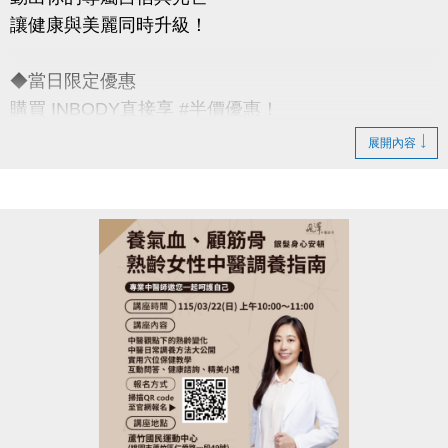
讓健康與美麗同時升級！
◆當日限定優惠
購買 INBODY直接享 #半價優惠！
原價 $200 婦女節限定價 $100
展開內容
◆活動日期｜3/8（六）限當日女性
◆活動地點｜蘆竹國民運動中心
連絡資訊
-洽詢專線：03-2639066 #301、302
-官網 :
https://www.lzsports.com.tw/zh_TW/news/pageID/1/
-FB : 桃園市蘆竹國民運動中心
-IG : @luzhusports