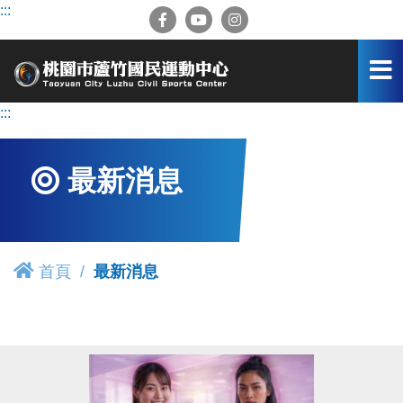
跳
:::
到
主
要
內
容
:::
區
最新消息
首頁
最新消息