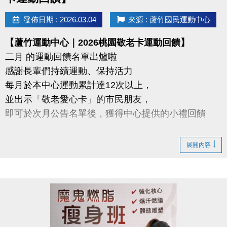
https://forms.gle/d1RupZDCRxCZK8Pq9
發佈日期 : 2026.03.04
來源 : 蘆竹國民運動中心
【蘆竹運動中心｜2026桃園敬老卡運動回饋】
二月 的運動回饋名單出爐啦
感謝長輩們持續運動、保持活力
每月於本中心運動累計達12次以上，
並出示「敬老愛心卡」的市民朋友，
即可於次月公告名單後，獲得中心提供的小禮回饋
請於115年3/5日後 攜帶敬老愛心卡至本中心領取
展開內容
領取提醒
◆ 需本人親自前來領取
◆ 不可委託他人代領
持續運動不僅讓身體更健康，