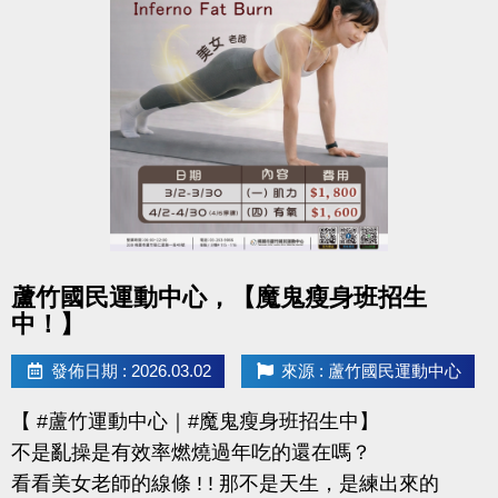
還能感受滿滿的鼓勵與心意
連絡資訊
-洽詢專線：03-2639066 #112
-官網 :
https://www.lzsports.com.tw/zh_TW/news/pageID/1/
-FB : 桃園市蘆竹國民運動中心
-IG : @luzhusports
點圖片展開大圖
蘆竹國民運動中心，【魔鬼瘦身班招生
中！】
發佈日期 : 2026.03.02
來源 : 蘆竹國民運動中心
【 #蘆竹運動中心｜#魔鬼瘦身班招生中】
不是亂操是有效率燃燒過年吃的還在嗎？
看看美女老師的線條 ! ! 那不是天生，是練出來的