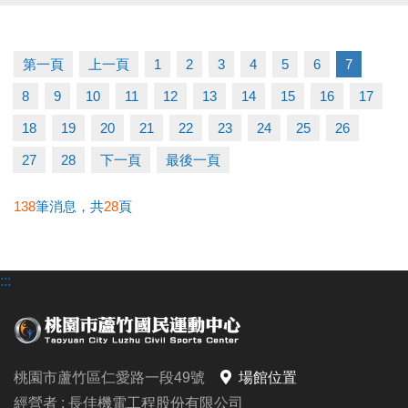
【 課程資訊 】
◆課程日期｜3/7－4/25（4/4停課）
◆開課時間｜14:00－16:00
第一頁
上一頁
1
2
3
4
5
6
7
◆課程費用｜$3,500／期（一期7堂）
8
9
10
11
12
13
14
15
16
17
◆上課地點｜蘆竹運動中心
◆名額有限｜額滿為止
18
19
20
21
22
23
24
25
26
27
28
下一頁
最後一頁
——— ◎ 報名小提醒 ◎ ———
使用APP報名時，請先進入「羽球課程」頁面，
138
筆消息，共
28
頁
匹克球課程選項會顯示在羽球分類中喔！
:::
【 報名優惠 】
◆凡報名本次公益課程並開班成功學員，
報名同門3、4月期課程享9折優惠（限臨櫃報名）
桃園市蘆竹區仁愛路一段49號
場館位置
——— ◎ 注意事項 ◎ ———
經營者 : 長佳機電工程股份有限公司