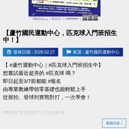
https://www.lzsports.com.tw/zh_TW/news/pageID/1/
-FB : 桃園市蘆竹國民運動中心
-IG : @luzhusports
點圖片展開大圖
【蘆竹國民運動中心，匹克球入門班招生
中！】
發佈日期 : 2026.02.27
來源 : 蘆竹國民運動中心
【 #蘆竹運動中心｜#匹克球入門班招生中】
想嘗試最近超夯的 #匹克球 嗎？
即日起至3/7前都能 #報名
由專業教練帶領零基礎也能輕鬆上手
從握拍、發球到實戰對打，一次學會！
門檻低零基礎可小班制教學
展開內容