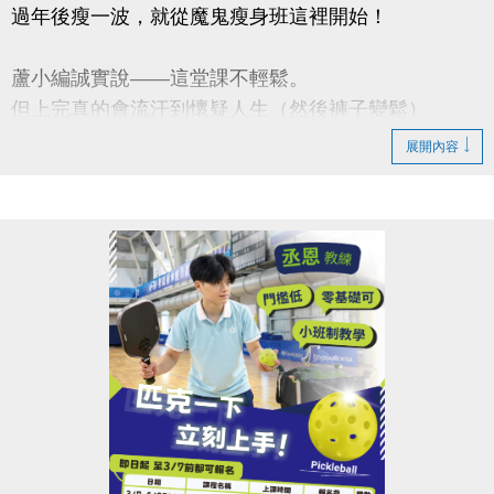
過年後瘦一波，就從魔鬼瘦身班這裡開始！
蘆小編誠實說——這堂課不輕鬆。
但上完真的會流汗到懷疑人生（然後褲子變鬆）
展開內容
■強化核心 ■爆汗燃脂 ■體態雕塑
【課程資訊】
◆3/2-3/30（一）肌力班 $1,800
◆4/2-4/30（四）有氧班 $1,600
◆上課地點｜蘆竹運動中心
◆名額有限｜額滿為止
連絡資訊
-洽詢專線：03-2639066 #111、112
-官網 :