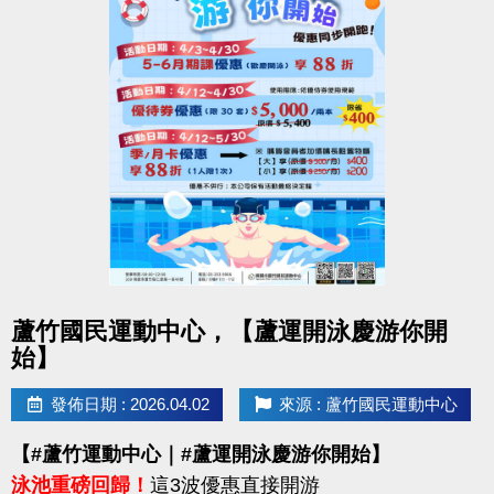
點圖片展開大圖
蘆竹國民運動中心，【蘆運開泳慶游你開
始】
發佈日期 : 2026.04.02
來源 : 蘆竹國民運動中心
【#蘆竹運動中心｜#蘆運開泳慶游你開始】
泳池重磅回歸！
這3波優惠直接開游