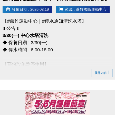
> 本券適用於長佳所屬運動中心期課及家教課單筆消費折抵（體驗課程不適
發佈日期 : 2026.03.19
來源 : 蘆竹國民運動中心
用），須現場報名繳費使用。
想報名期課及家教班的運動好友們，千萬別錯過喔～～～
【#蘆竹運動中心｜#停水通知清洗水塔】
!! 公告 !!
3/30(一) 中心水塔清洗
◆ 保養日期 : 3/30(一)
◆ 停水時間 : 6:00-18:00
【部份設施暫停使用】
◆ 全館空調設備、淋浴間、飲水機
展開內容
◆ 僅開放2樓和3樓廁所做使用
*** 造成不便，敬請見諒 ***
連絡資訊
-洽詢專線：03-2639066 #111、112