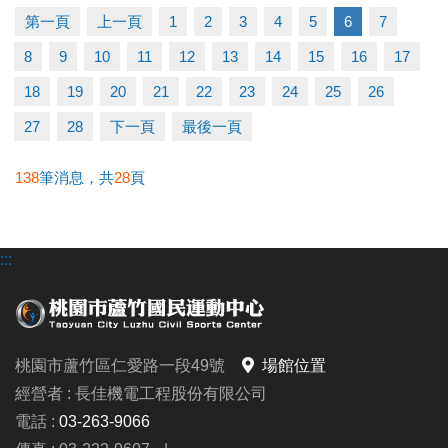
▶ 有氧、瑜珈、飛輪需年滿15歲；懸吊、空瑜需年滿
第一頁
上一頁
1
2
3
4
5
6
7
18歲。
8
9
10
11
12
13
14
15
16
17
▶ 若因人數不足無法開班，將於開課前通知，並請持
原信用卡、繳費憑證及發票至本中心辦理退費。
18
19
20
21
22
23
24
25
26
27
28
下一頁
最後一頁
連絡資訊
-洽詢專線：03-2639066 #112
138
筆消息，共
28
頁
-官網 :
https://www.lzsports.com.tw/zh_TW/news/pageID/1/
:::
-FB : 桃園市蘆竹國民運動中心
-IG : @luzhusports
桃園市蘆竹區仁愛路一段49號
場館位置
經營者 : 長佳機電工程股份有限公司
電話 :
03-263-9066