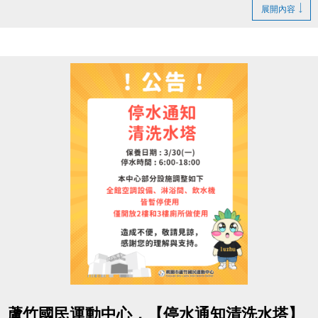
1. LINE ID：
@changjia_sports
展開內容
好友募集連結：
https://reurl.cc/qp5rQD
2.
追蹤
【蘆竹國民運動中心】臉書粉絲專頁
3.
分享
臉書粉絲專頁的貼文（設為公開）
4.
按讚並 @一位好友留言
「@______ #蘆竹好友拿優
惠」
完成後需至櫃檯由工作人員確認
【#活動獎品】
◆ 立即贈送 $200 課程抵用券
◆ 再送 FIN飲料 x2（隨機）
【#$200 課程抵用券說明】
於
6/30前加
入LINE好友，即可獲得
首發禮200元優惠
券
！
點圖片展開大圖
> 優惠券的使用期限
至115/6/30止
，逾期即失效。
蘆竹國民運動中心，【停水通知清洗水塔】