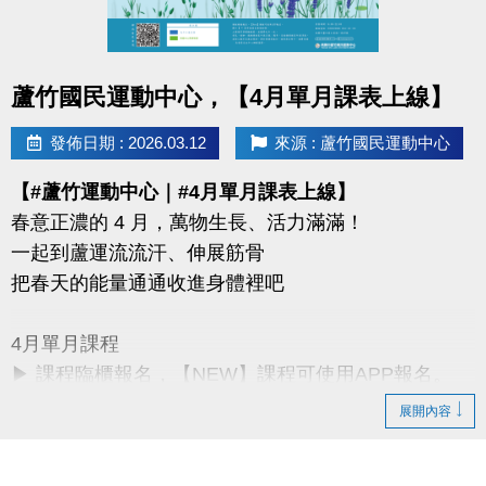
同一人報名三門以上 → 88折優惠
同一人報名兩門以上 → 9折優惠
點圖片展開大圖
蘆竹國民運動中心，【4月單月課表上線】
連絡資訊
-洽詢專線：03-2639066 #115、116
發佈日期 : 2026.03.12
來源 : 蘆竹國民運動中心
-官網 :
【#蘆竹運動中心｜#4月單月課表上線】
https://www.lzsports.com.tw/zh_TW/news/pageID/1/
春意正濃的 4 月，萬物生長、活力滿滿！
-FB : 桃園市蘆竹國民運動中心
一起到蘆運流流汗、伸展筋骨
-IG : @luzhusports
把春天的能量通通收進身體裡吧
4月單月課程
▶ 課程臨櫃報名，【NEW】課程可使用APP報名。
▶ 標示【 * 】請自備瑜珈墊。
展開內容
▶ 標示【 ★ 】為平日優惠課程。
▶ 上課請穿著運動服裝，並攜帶毛巾、水。