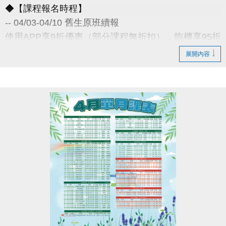
◆【課程報名時程】
-- 04/03-04/10 舊生原班續報
使用APP享9折優惠（部分課程無折扣），臨櫃享95折
~
展開內容
舊生們享有優先報名的期間，千萬別錯過！
◆【舊生定義】
報名完整3-4月期課、4月單月課程
且開班成功，無中途退費之學員
04/11-04/30 不分新舊生
APP報名享95折優惠
04/30 前 本期臨櫃報名
《 有 加碼優惠 喔 》