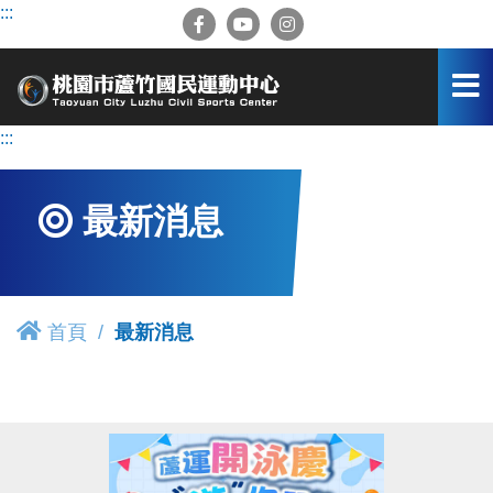
跳
:::
到
主
要
內
容
:::
區
最新消息
首頁
最新消息