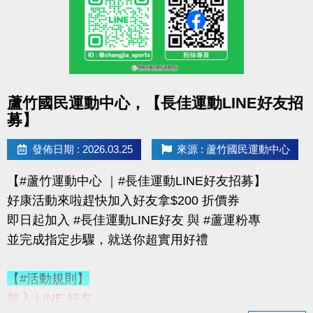
購買會員可加價租置物櫃：
◆【大】$400/月（原價 $500）
◆【小】$200/月（原價 $250）
數量有限，錯過就要等下次！
點圖片展開大圖
蘆竹國民運動中心，【長佳運動LINE好友招
優惠不併行；本公司保有活動最終決定權
募】
-------------------------------------
連絡資訊
發佈日期 : 2026.03.25
來源 : 蘆竹國民運動中心
-洽詢專線：03-2639066 #115、116
【#蘆竹運動中心 ｜#長佳運動LINE好友招募】
-官網 :
好康活動來啦趕快加入好友拿$200 折價券
https://www.lzsports.com.tw/zh_TW/news/pageID/1/
即日起加入 #長佳運動LINE好友 與 #蘆運粉專
-FB : 桃園市蘆竹國民運動中心
並完成指定步驟，就送你超實用好禮
-IG : @luzhusports
【#活動規則】
加入 LINE 好友