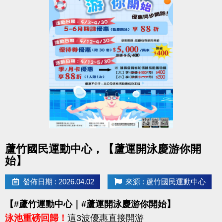
點圖片展開大圖
蘆竹國民運動中心，【蘆運開泳慶游你開
始】
發佈日期 : 2026.04.02
來源 : 蘆竹國民運動中心
【#蘆竹運動中心｜#蘆運開泳慶游你開始】
泳池重磅回歸！
這3波優惠直接開游