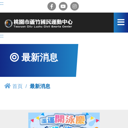
跳
:::
到
主
要
內
容
:::
區
最新消息
首頁
最新消息