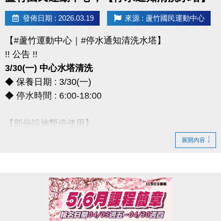
> 本券適用於長佳所屬運動中心期課及家教課單筆消費折抵（體驗課程不適
發佈日期 : 2026.03.19
來源 : 蘆竹國民運動中心
用），須現場報名繳費使用。
想報名期課及家教班的運動好友們，千萬別錯過喔～～～
【#蘆竹運動中心｜#停水通知清洗水塔】
!! 公告 !!
3/30(一) 中心水塔清洗
◆ 保養日期 : 3/30(一)
◆ 停水時間 : 6:00-18:00
【部份設施暫停使用】
◆ 全館空調設備、淋浴間、飲水機
展開內容
◆ 僅開放2樓和3樓廁所做使用
*** 造成不便，敬請見諒 ***
連絡資訊
-洽詢專線：03-2639066 #111、112