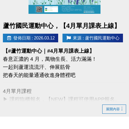
同一人報名三門以上 → 88折優惠
同一人報名兩門以上 → 9折優惠
點圖片展開大圖
蘆竹國民運動中心，【4月單月課表上線】
連絡資訊
-洽詢專線：03-2639066 #115、116
發佈日期 : 2026.03.12
來源 : 蘆竹國民運動中心
-官網 :
【#蘆竹運動中心｜#4月單月課表上線】
https://www.lzsports.com.tw/zh_TW/news/pageID/1/
春意正濃的 4 月，萬物生長、活力滿滿！
-FB : 桃園市蘆竹國民運動中心
一起到蘆運流流汗、伸展筋骨
-IG : @luzhusports
把春天的能量通通收進身體裡吧
4月單月課程
▶ 課程臨櫃報名，【NEW】課程可使用APP報名。
▶ 標示【 * 】請自備瑜珈墊。
展開內容
▶ 標示【 ★ 】為平日優惠課程。
▶ 上課請穿著運動服裝，並攜帶毛巾、水。