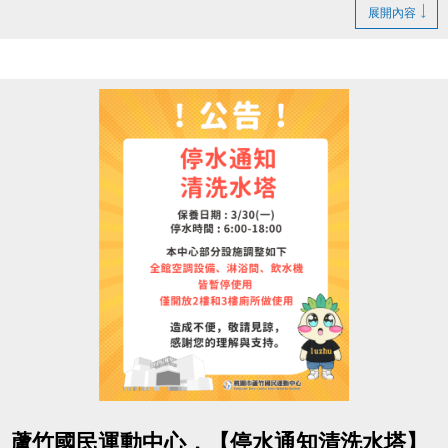
1. LINE ID：
@changjia_sports
展開內容
好友募集連結：
https://reurl.cc/qp5rQD
2.
追蹤
【蘆竹國民運動中心】臉書粉絲專頁
3.
分享
臉書粉絲專頁的貼文（設為公開）
4.
按讚並 @一位好友留言
「@______ #蘆竹好友拿優
惠」
完成後需至櫃檯由工作人員確認
【#活動獎品】
◆ 立即贈送 $200 課程抵用券
◆ 再送 FIN飲料 x2（隨機）
【#$200 課程抵用券說明】
於
6/30前加
入LINE好友，即可獲得
首發禮200元優惠
券
！
點圖片展開大圖
> 優惠券的使用期限
至115/6/30止
，逾期即失效。
蘆竹國民運動中心，【停水通知清洗水塔】