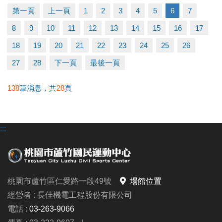
▶ 有氧、瑜珈、飛輪需年滿15歲；懸吊、空瑜需年滿
第一頁
上一頁
1
2
3
4
5
6
7
18歲。
8
9
10
11
12
13
14
15
16
17
▶ 若因人數不足無法開班，將於開課前通知，並請持
原信用卡、繳費憑證及發票至本中心辦理退費。
18
19
20
21
22
23
24
25
26
27
28
下一頁
最後一頁
連絡資訊
-洽詢專線：03-2639066 #112
138
筆消息，共
28
頁
-官網 :
https://www.lzsports.com.tw/zh_TW/news/pageID/1/
:::
-FB : 桃園市蘆竹國民運動中心
-IG : @luzhusports
桃園市蘆竹區仁愛路一段49號
場館位置
經營者 : 長佳機電工程股份有限公司
電話 :
03-263-9066