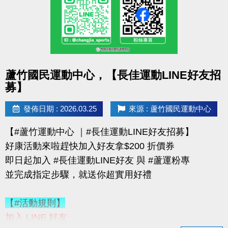
購買會員可加價租置物櫃：
◆【大】$400/月（原價 $500）
◆【小】$200/月（原價 $250）
數量有限，錯過就要等下次！
點圖片展開大圖
蘆竹國民運動中心，【長佳運動LINE好友招
優惠不併行；本公司保有活動最終決定權
募】
-------------------------------------
連絡資訊
發佈日期 : 2026.03.25
來源 : 蘆竹國民運動中心
-洽詢專線：03-2639066 #115、116
【#蘆竹運動中心 ｜#長佳運動LINE好友招募】
-官網 :
好康活動來啦趕快加入好友拿$200 折價券
https://www.lzsports.com.tw/zh_TW/news/pageID/1/
即日起加入 #長佳運動LINE好友 與 #蘆運粉專
-FB : 桃園市蘆竹國民運動中心
並完成指定步驟，就送你超實用好禮
-IG : @luzhusports
【#活動規則】
加入 LINE 好友