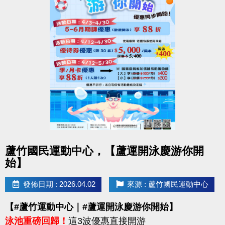
點圖片展開大圖
蘆竹國民運動中心，【蘆運開泳慶游你開
始】
發佈日期 : 2026.04.02
來源 : 蘆竹國民運動中心
【#蘆竹運動中心｜#蘆運開泳慶游你開始】
泳池重磅回歸！
這3波優惠直接開游