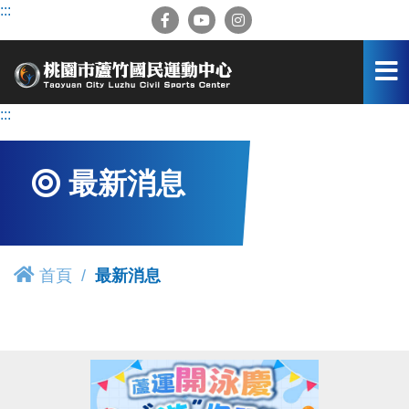
跳
:::
到
主
要
內
容
:::
區
最新消息
首頁
最新消息