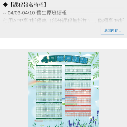
◆【課程報名時程】
-- 04/03-04/10 舊生原班續報
使用APP享9折優惠（部分課程無折扣），臨櫃享95折
~
展開內容
舊生們享有優先報名的期間，千萬別錯過！
◆【舊生定義】
報名完整3-4月期課、4月單月課程
且開班成功，無中途退費之學員
04/11-04/30 不分新舊生
APP報名享95折優惠
04/30 前 本期臨櫃報名
《 有 加碼優惠 喔 》