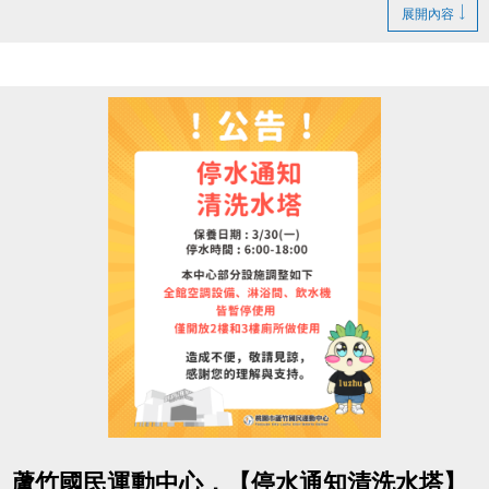
1. LINE ID：
@changjia_sports
展開內容
好友募集連結：
https://reurl.cc/qp5rQD
2.
追蹤
【蘆竹國民運動中心】臉書粉絲專頁
3.
分享
臉書粉絲專頁的貼文（設為公開）
4.
按讚並 @一位好友留言
「@______ #蘆竹好友拿優
惠」
完成後需至櫃檯由工作人員確認
【#活動獎品】
◆ 立即贈送 $200 課程抵用券
◆ 再送 FIN飲料 x2（隨機）
【#$200 課程抵用券說明】
於
6/30前加
入LINE好友，即可獲得
首發禮200元優惠
券
！
點圖片展開大圖
> 優惠券的使用期限
至115/6/30止
，逾期即失效。
蘆竹國民運動中心，【停水通知清洗水塔】