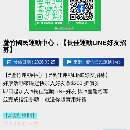
購買會員可加價租置物櫃：
◆【大】$400/月（原價 $500）
◆【小】$200/月（原價 $250）
數量有限，錯過就要等下次！
點圖片展開大圖
蘆竹國民運動中心，【長佳運動LINE好友招
優惠不併行；本公司保有活動最終決定權
募】
-------------------------------------
連絡資訊
發佈日期 : 2026.03.25
來源 : 蘆竹國民運動中心
-洽詢專線：03-2639066 #115、116
【#蘆竹運動中心 ｜#長佳運動LINE好友招募】
-官網 :
好康活動來啦趕快加入好友拿$200 折價券
https://www.lzsports.com.tw/zh_TW/news/pageID/1/
即日起加入 #長佳運動LINE好友 與 #蘆運粉專
-FB : 桃園市蘆竹國民運動中心
並完成指定步驟，就送你超實用好禮
-IG : @luzhusports
【#活動規則】
加入 LINE 好友