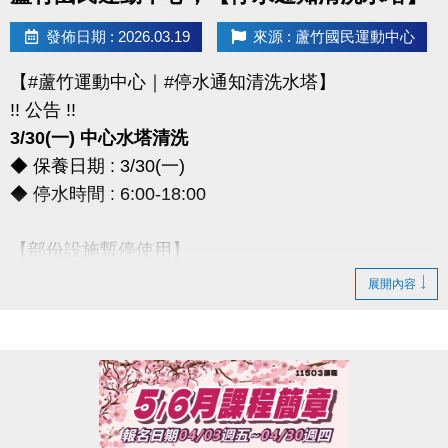
> 本券適用於長佳所屬運動中心期課及家教課單筆消費折抵（體驗課程不適
發佈日期 : 2026.03.19
來源 : 蘆竹國民運動中心
用），須現場報名繳費使用。
想報名期課及家教班的運動好友們，千萬別錯過喔～～～
【#蘆竹運動中心｜#停水通知清洗水塔】
!! 公告 !!
3/30(一) 中心水塔清洗
◆ 保養日期 : 3/30(一)
◆ 停水時間 : 6:00-18:00
【部份設施暫停使用】
◆ 全館空調設備、淋浴間、飲水機
展開內容
◆ 僅開放2樓和3樓廁所做使用
*** 造成不便，敬請見諒 ***
連絡資訊
-洽詢專線：03-2639066 #111、112