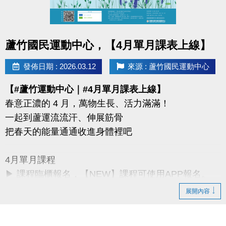
同一人報名三門以上 → 88折優惠
同一人報名兩門以上 → 9折優惠
點圖片展開大圖
蘆竹國民運動中心，【4月單月課表上線】
連絡資訊
-洽詢專線：03-2639066 #115、116
發佈日期 : 2026.03.12
來源 : 蘆竹國民運動中心
-官網 :
【#蘆竹運動中心｜#4月單月課表上線】
https://www.lzsports.com.tw/zh_TW/news/pageID/1/
春意正濃的 4 月，萬物生長、活力滿滿！
-FB : 桃園市蘆竹國民運動中心
一起到蘆運流流汗、伸展筋骨
-IG : @luzhusports
把春天的能量通通收進身體裡吧
4月單月課程
▶ 課程臨櫃報名，【NEW】課程可使用APP報名。
▶ 標示【 * 】請自備瑜珈墊。
展開內容
▶ 標示【 ★ 】為平日優惠課程。
▶ 上課請穿著運動服裝，並攜帶毛巾、水。