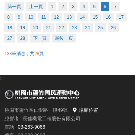
▶ 有氧、瑜珈、飛輪需年滿15歲；懸吊、空瑜需年滿
第一頁
上一頁
1
2
3
4
5
6
7
18歲。
8
9
10
11
12
13
14
15
16
17
▶ 若因人數不足無法開班，將於開課前通知，並請持
原信用卡、繳費憑證及發票至本中心辦理退費。
18
19
20
21
22
23
24
25
26
27
28
下一頁
最後一頁
連絡資訊
-洽詢專線：03-2639066 #112
138
筆消息，共
28
頁
-官網 :
https://www.lzsports.com.tw/zh_TW/news/pageID/1/
:::
-FB : 桃園市蘆竹國民運動中心
-IG : @luzhusports
桃園市蘆竹區仁愛路一段49號
場館位置
經營者 : 長佳機電工程股份有限公司
電話 :
03-263-9066