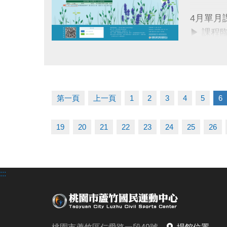
同一人報
4月單月
同一人報
▶ 課程
▶ 標示
連絡資訊
點圖片展開大圖
▶ 標示
-洽詢專線：
▶ 上課
-官網 : ht
▶ 有氧
-FB :
第一頁
上一頁
1
2
3
4
5
6
▶ 若因
-IG : @l
19
20
21
22
23
24
25
26
連絡資訊
-洽詢專線：
-官網 : ht
:::
-FB :
-IG : @l