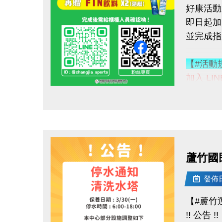
好康活動
即日起加入
加碼好康
並完成
購買會員
◆【大】$
【#活動
◆【小】$
加入 LI
1. LINE
數量有限
點圖片展開大圖
好友募集
優惠不併
2.
追蹤
------------
3.
分享
連絡資訊
4.
按讚並
-洽詢專線：
蘆竹國
完成後需
-官網 : ht
-FB :
發佈日期
【#活動
-IG : @l
【#蘆竹
◆ 立即贈
!! 公告 !!
◆ 再送 