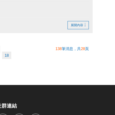
展開內容
138
筆消息，共
28
頁
繳費憑證及發票至本中心辦理退費。
18
社群連結