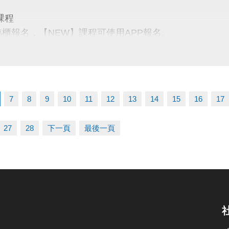
名三門以上 → 88折優惠
課程
名兩門以上 → 9折優惠
臨櫃報名，【NEW】課程可使用APP報名。
【 * 】請自備瑜珈墊。
【 ★ 】為平日優惠課程。
03-2639066 #115、116
請穿著運動服裝，並攜帶毛巾、水。
tps://www.lzsports.com.tw/zh_TW/news/pageID/1/
、瑜珈、飛輪需年滿15歲；懸吊、空瑜需年滿18歲。
 桃園市蘆竹國民運動中心
7
8
9
10
11
12
13
14
15
16
17
人數不足無法開班，將於開課前通知，並請持原信用卡、
uzhusports
27
28
下一頁
最後一頁
03-2639066 #112
tps://www.lzsports.com.tw/zh_TW/news/pageID/1/
 桃園市蘆竹國民運動中心
uzhusports