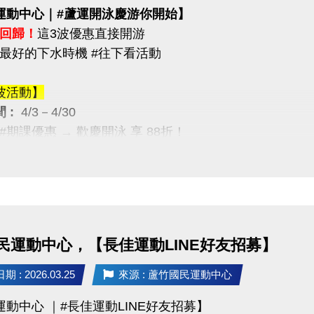
運動中心｜#蘆運開泳慶游你開始】
回歸！
這3波優惠直接開游
最好的下水時機 #往下看活動
波活動】
 :
4/3－4/30
月 #期課優惠 → 歡慶開泳 享 88折！
波活動】
 :
4/12－4/30
限量優惠 → 兩本只要 $5,000
,400，現省 $400）
民運動中心，【長佳運動LINE好友招募】
波活動】
 : 2026.03.25
來源 : 蘆竹國民運動中心
 :
4/12－5/30
運動中心 ｜#長佳運動LINE好友招募】
/ 月卡優惠 → 享 88折（每人限1次）