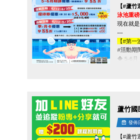
【#蘆竹
泳池重磅
現在就是
---
【#第一
#活動期間
◆ 5-6
---
點圖片展開大圖
【#第二
#活動期間
◆ 優待券
（原價 $5
蘆竹國
---
【#第三
發佈日期
#活動期間
【#蘆竹
◆ 季卡 