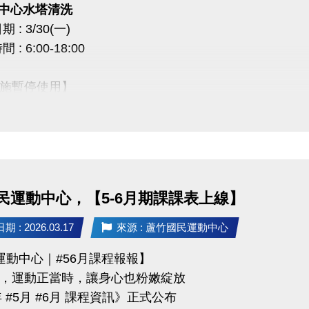
一) 中心水塔清洗
 : 3/30(一)
0 課程抵用券說明】
: 6:00-18:00
前加
入LINE好友，即可獲得
首發禮200元優惠券
！
使用期限
至115/6/30止
，逾期即失效。
施暫停使用】
於長佳所屬運動中心期課及家教課單筆消費折抵（體驗課程不適用），須現場報名繳費
空調設備、淋浴間、飲水機
及家教班的運動好友們，千萬別錯過喔～～～
放2樓和3樓廁所做使用
成不便，敬請見諒 ***
民運動中心，【5-6月期課課表上線】
03-2639066 #111、112
 : 2026.03.17
來源 : 蘆竹國民運動中心
tps://www.lzsports.com.tw/zh_TW/news/pageID/1/
運動中心｜#56月課程報報】
 桃園市蘆竹國民運動中心
，運動正當時，讓身心也粉嫩綻放
uzhusports
年 #5月 #6月 課程資訊》正式公布