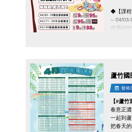
◆【課程
-- 04/
使用AP
舊生們享
點圖片展開大圖
◆【舊生
報名完整
且開班成
蘆竹國
04/11-
發佈日期
APP報
【#蘆竹
春意正濃
04/30
一起到蘆
把春天的
《 有 加