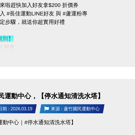
來啦趕快加入好友拿$200 折價券
 #長佳運動LINE好友 與 #蘆運粉專
指定步驟，就送你超實用好禮
可加價租置物櫃：
400/月（原價 $500）
規則】
200/月（原價 $250）
NE 好友
 ID：
@changjia_sports
，錯過就要等下次！
連結：
https://reurl.cc/qp5rQD
行；本公司保有活動最終決定權
【蘆竹國民運動中心】臉書粉絲專頁
-------------------------
臉書粉絲專頁的貼文（設為公開）
 @一位好友留言
「@______ #蘆竹好友拿優惠」
03-2639066 #115、116
民運動中心，【停水通知清洗水塔】
至櫃檯由工作人員確認
tps://www.lzsports.com.tw/zh_TW/news/pageID/1/
 桃園市蘆竹國民運動中心
 : 2026.03.19
來源 : 蘆竹國民運動中心
獎品】
uzhusports
運動中心｜#停水通知清洗水塔】
送 $200 課程抵用券
FIN飲料 x2（隨機）