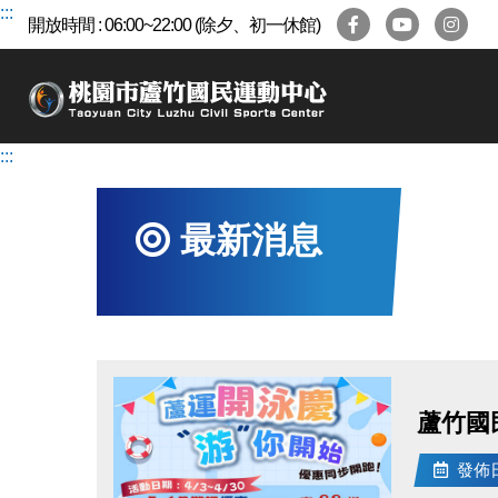
跳
:::
開放時間 : 06:00~22:00 (除夕、初一休館)
到
主
要
內
容
:::
區
最新消息
蘆竹國
發佈日期