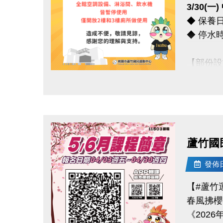
3/30(
◆ 保養日期
【#$20
◆ 停水時間 
於
6/30
> 優惠券的
【部份設
> 本券適用
◆ 全館
想報名期課
點圖片展開大圖
◆ 僅開
*** 造
蘆竹國
連絡資訊
-洽詢專線：
發佈日期
-官網 : ht
【#蘆竹
-FB :
春風拂櫻
-IG : @l
《2026