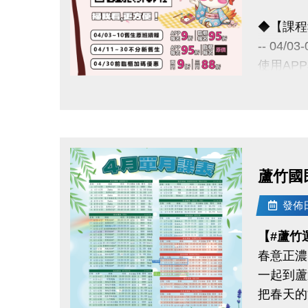
◆【課程
-- 04/
使用AP
舊生們享
點圖片展開大圖
◆【舊生
報名完整
且開班成
蘆竹國
04/11-
發佈日期
APP報
【#蘆竹
春意正濃
04/30
一起到蘆
把春天的
《 有 加