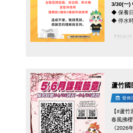
3/30(
◆ 保養日期
【#$20
◆ 停水時間 
於
6/30
> 優惠券的
【部份設
> 本券適用
◆ 全館
想報名期課
點圖片展開大圖
◆ 僅開
*** 造
蘆竹國
連絡資訊
-洽詢專線：
發佈日期
-官網 : ht
【#蘆竹
-FB :
春風拂櫻
-IG : @l
《2026