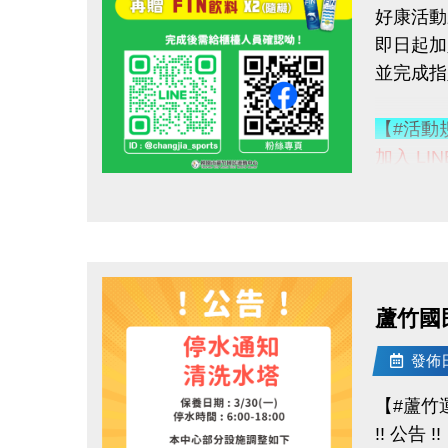
好康活動
即日起加入
加碼好康
並完成
購買會員
◆【大】$
【#活動
◆【小】$
加入 LI
1. LINE
數量有限
點圖片展開大圖
好友募集
優惠不併
2.
追蹤
------------
3.
分享
連絡資訊
4.
按讚並
-洽詢專線：
蘆竹國
完成後需
-官網 : ht
-FB :
發佈日期
【#活動
-IG : @l
【#蘆竹
◆ 立即贈
!! 公告 !!
◆ 再送 