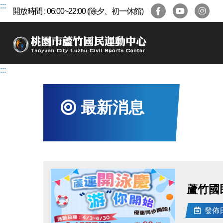
跳
:::
開放時間 : 06:00~22:00 (除夕、初一休館)
到
主
要
內
容
:::
區
最新消息
蘆竹國
發佈日期