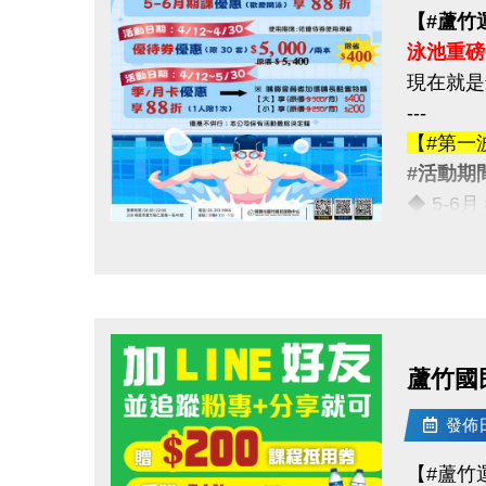
【#蘆竹
泳池重磅
現在就是
---
【#第一
#活動期間
◆ 5-6
---
點圖片展開大圖
【#第二
#活動期間
◆ 優待券
（原價 $5
蘆竹國
---
【#第三
發佈日期
#活動期間
【#蘆竹
◆ 季卡 