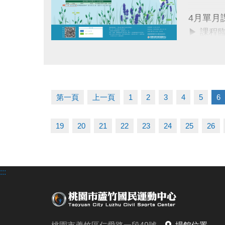
同一人報
4月單月
同一人報
▶ 課程
▶ 標示
連絡資訊
點圖片展開大圖
▶ 標示
-洽詢專線：
▶ 上課
-官網 : ht
▶ 有氧
-FB :
第一頁
上一頁
1
2
3
4
5
6
▶ 若因
-IG : @l
19
20
21
22
23
24
25
26
連絡資訊
-洽詢專線：
-官網 : ht
:::
-FB :
-IG : @l