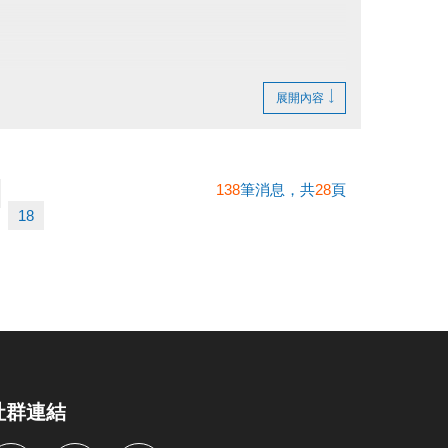
展開內容
138
筆消息，共
28
頁
繳費憑證及發票至本中心辦理退費。
18
社群連結