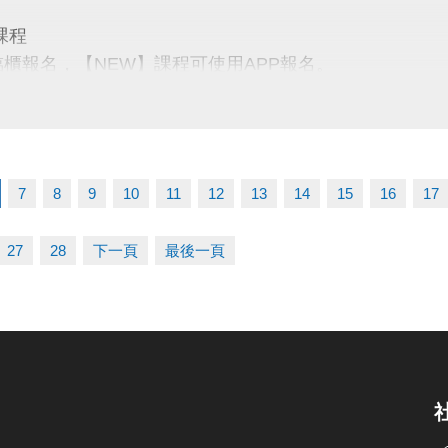
名三門以上 → 88折優惠
課程
名兩門以上 → 9折優惠
臨櫃報名，【NEW】課程可使用APP報名。
【 * 】請自備瑜珈墊。
【 ★ 】為平日優惠課程。
03-2639066 #115、116
請穿著運動服裝，並攜帶毛巾、水。
tps://www.lzsports.com.tw/zh_TW/news/pageID/1/
、瑜珈、飛輪需年滿15歲；懸吊、空瑜需年滿18歲。
 桃園市蘆竹國民運動中心
7
8
9
10
11
12
13
14
15
16
17
人數不足無法開班，將於開課前通知，並請持原信用卡、
uzhusports
27
28
下一頁
最後一頁
03-2639066 #112
tps://www.lzsports.com.tw/zh_TW/news/pageID/1/
 桃園市蘆竹國民運動中心
uzhusports