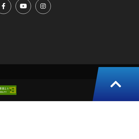
返
回
頁
面