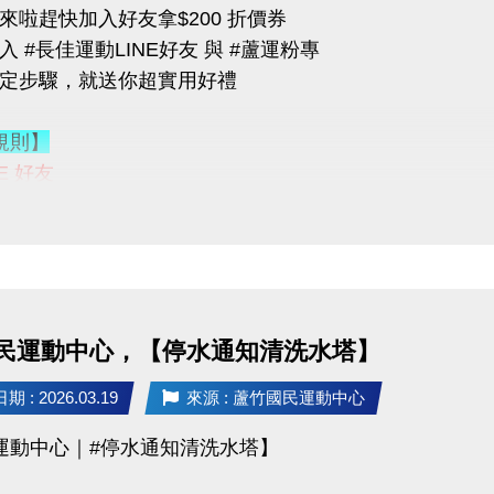
來啦趕快加入好友拿$200 折價券
 #長佳運動LINE好友 與 #蘆運粉專
指定步驟，就送你超實用好禮
可加價租置物櫃：
400/月（原價 $500）
規則】
200/月（原價 $250）
NE 好友
 ID：
@changjia_sports
，錯過就要等下次！
連結：
https://reurl.cc/qp5rQD
行；本公司保有活動最終決定權
【蘆竹國民運動中心】臉書粉絲專頁
-------------------------
臉書粉絲專頁的貼文（設為公開）
 @一位好友留言
「@______ #蘆竹好友拿優惠」
03-2639066 #115、116
民運動中心，【停水通知清洗水塔】
至櫃檯由工作人員確認
tps://www.lzsports.com.tw/zh_TW/news/pageID/1/
 桃園市蘆竹國民運動中心
 : 2026.03.19
來源 : 蘆竹國民運動中心
獎品】
uzhusports
運動中心｜#停水通知清洗水塔】
送 $200 課程抵用券
FIN飲料 x2（隨機）