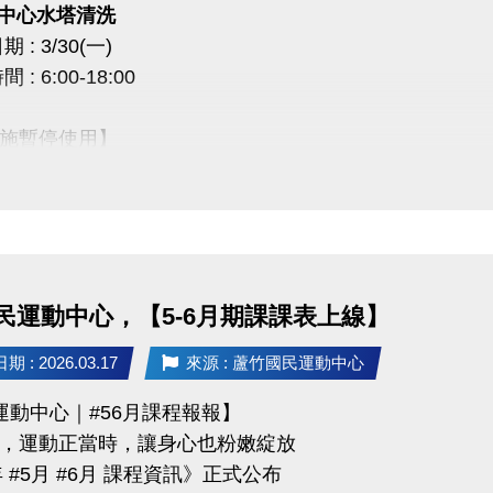
一) 中心水塔清洗
 : 3/30(一)
0 課程抵用券說明】
: 6:00-18:00
前加
入LINE好友，即可獲得
首發禮200元優惠券
！
使用期限
至115/6/30止
，逾期即失效。
施暫停使用】
於長佳所屬運動中心期課及家教課單筆消費折抵（體驗課程不適用），須現場報名繳費
空調設備、淋浴間、飲水機
及家教班的運動好友們，千萬別錯過喔～～～
放2樓和3樓廁所做使用
成不便，敬請見諒 ***
民運動中心，【5-6月期課課表上線】
03-2639066 #111、112
 : 2026.03.17
來源 : 蘆竹國民運動中心
tps://www.lzsports.com.tw/zh_TW/news/pageID/1/
運動中心｜#56月課程報報】
 桃園市蘆竹國民運動中心
，運動正當時，讓身心也粉嫩綻放
uzhusports
年 #5月 #6月 課程資訊》正式公布