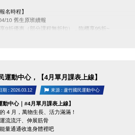
報名時程】
03-04/10 舊生原班續報
P享9折優惠（部分課程無折扣），臨櫃享95折~
有優先報名的期間，千萬別錯過！
定義】
3-4月期課、4月單月課程
功，無中途退費之學員
民運動中心，【4月單月課表上線】
04/30 不分新舊生
 : 2026.03.12
來源 : 蘆竹國民運動中心
名享95折優惠
運動中心｜#4月單月課表上線】
的 4 月，萬物生長、活力滿滿！
 前 本期臨櫃報名
運流流汗、伸展筋骨
能量通通收進身體裡吧
碼優惠 喔 》