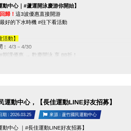
運動中心｜#蘆運開泳慶游你開始】
回歸！
這3波優惠直接開游
最好的下水時機 #往下看活動
波活動】
 :
4/3－4/30
月 #期課優惠 → 歡慶開泳 享 88折！
波活動】
 :
4/12－4/30
限量優惠 → 兩本只要 $5,000
,400，現省 $400）
民運動中心，【長佳運動LINE好友招募】
波活動】
 : 2026.03.25
來源 : 蘆竹國民運動中心
 :
4/12－5/30
運動中心 ｜#長佳運動LINE好友招募】
/ 月卡優惠 → 享 88折（每人限1次）