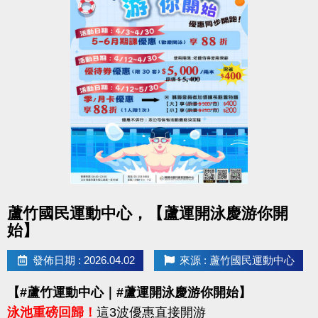
點圖片展開大圖
蘆竹國民運動中心，【蘆運開泳慶游你開
始】
發佈日期 : 2026.04.02
來源 : 蘆竹國民運動中心
【#蘆竹運動中心｜#蘆運開泳慶游你開始】
泳池重磅回歸！
這3波優惠直接開游