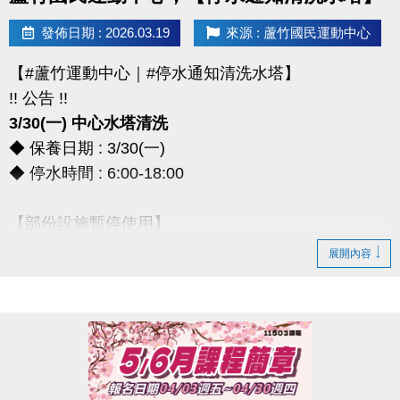
> 本券適用於長佳所屬運動中心期課及家教課單筆消費折抵（體驗課程不適
發佈日期 : 2026.03.19
來源 : 蘆竹國民運動中心
用），須現場報名繳費使用。
想報名期課及家教班的運動好友們，千萬別錯過喔～～～
【#蘆竹運動中心｜#停水通知清洗水塔】
!! 公告 !!
3/30(一) 中心水塔清洗
◆ 保養日期 : 3/30(一)
◆ 停水時間 : 6:00-18:00
【部份設施暫停使用】
◆ 全館空調設備、淋浴間、飲水機
展開內容
◆ 僅開放2樓和3樓廁所做使用
*** 造成不便，敬請見諒 ***
連絡資訊
-洽詢專線：03-2639066 #111、112