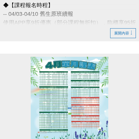
◆【課程報名時程】
-- 04/03-04/10 舊生原班續報
使用APP享9折優惠（部分課程無折扣），臨櫃享95折
~
展開內容
舊生們享有優先報名的期間，千萬別錯過！
◆【舊生定義】
報名完整3-4月期課、4月單月課程
且開班成功，無中途退費之學員
04/11-04/30 不分新舊生
APP報名享95折優惠
04/30 前 本期臨櫃報名
《 有 加碼優惠 喔 》