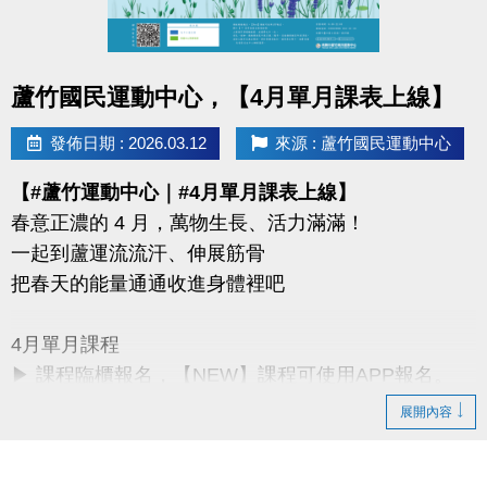
同一人報名三門以上 → 88折優惠
同一人報名兩門以上 → 9折優惠
點圖片展開大圖
蘆竹國民運動中心，【4月單月課表上線】
連絡資訊
-洽詢專線：03-2639066 #115、116
發佈日期 : 2026.03.12
來源 : 蘆竹國民運動中心
-官網 :
【#蘆竹運動中心｜#4月單月課表上線】
https://www.lzsports.com.tw/zh_TW/news/pageID/1/
春意正濃的 4 月，萬物生長、活力滿滿！
-FB : 桃園市蘆竹國民運動中心
一起到蘆運流流汗、伸展筋骨
-IG : @luzhusports
把春天的能量通通收進身體裡吧
4月單月課程
▶ 課程臨櫃報名，【NEW】課程可使用APP報名。
▶ 標示【 * 】請自備瑜珈墊。
展開內容
▶ 標示【 ★ 】為平日優惠課程。
▶ 上課請穿著運動服裝，並攜帶毛巾、水。