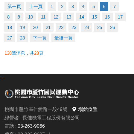
▶ 有氧、瑜珈、飛輪需年滿15歲；懸吊、空瑜需年滿
第一頁
上一頁
1
2
3
4
5
6
7
18歲。
8
9
10
11
12
13
14
15
16
17
▶ 若因人數不足無法開班，將於開課前通知，並請持
原信用卡、繳費憑證及發票至本中心辦理退費。
18
19
20
21
22
23
24
25
26
27
28
下一頁
最後一頁
連絡資訊
-洽詢專線：03-2639066 #112
138
筆消息，共
28
頁
-官網 :
https://www.lzsports.com.tw/zh_TW/news/pageID/1/
:::
-FB : 桃園市蘆竹國民運動中心
-IG : @luzhusports
桃園市蘆竹區仁愛路一段49號
場館位置
經營者 : 長佳機電工程股份有限公司
電話 :
03-263-9066