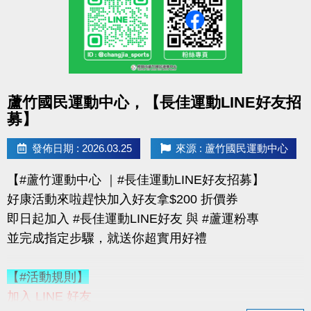
購買會員可加價租置物櫃：
◆【大】$400/月（原價 $500）
◆【小】$200/月（原價 $250）
數量有限，錯過就要等下次！
點圖片展開大圖
蘆竹國民運動中心，【長佳運動LINE好友招
優惠不併行；本公司保有活動最終決定權
募】
-------------------------------------
連絡資訊
發佈日期 : 2026.03.25
來源 : 蘆竹國民運動中心
-洽詢專線：03-2639066 #115、116
【#蘆竹運動中心 ｜#長佳運動LINE好友招募】
-官網 :
好康活動來啦趕快加入好友拿$200 折價券
https://www.lzsports.com.tw/zh_TW/news/pageID/1/
即日起加入 #長佳運動LINE好友 與 #蘆運粉專
-FB : 桃園市蘆竹國民運動中心
並完成指定步驟，就送你超實用好禮
-IG : @luzhusports
【#活動規則】
加入 LINE 好友