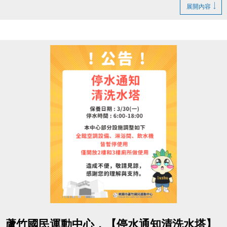
1. LINE ID：
@changjia_sports
展開內容
好友募集連結：
https://reurl.cc/qp5rQD
2.
追蹤
【蘆竹國民運動中心】臉書粉絲專頁
3.
分享
臉書粉絲專頁的貼文（設為公開）
4.
按讚並 @一位好友留言
「@______ #蘆竹好友拿優
惠」
完成後需至櫃檯由工作人員確認
【#活動獎品】
◆ 立即贈送 $200 課程抵用券
◆ 再送 FIN飲料 x2（隨機）
【#$200 課程抵用券說明】
於
6/30前加
入LINE好友，即可獲得
首發禮200元優惠
券
！
點圖片展開大圖
> 優惠券的使用期限
至115/6/30止
，逾期即失效。
蘆竹國民運動中心，【停水通知清洗水塔】