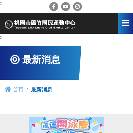
跳
:::
到
主
要
內
容
:::
區
最新消息
首頁
最新消息