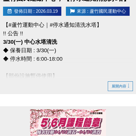
> 本券適用於長佳所屬運動中心期課及家教課單筆消費折抵（體驗課程不適
發佈日期 : 2026.03.19
來源 : 蘆竹國民運動中心
用），須現場報名繳費使用。
想報名期課及家教班的運動好友們，千萬別錯過喔～～～
【#蘆竹運動中心｜#停水通知清洗水塔】
!! 公告 !!
3/30(一) 中心水塔清洗
◆ 保養日期 : 3/30(一)
◆ 停水時間 : 6:00-18:00
【部份設施暫停使用】
◆ 全館空調設備、淋浴間、飲水機
展開內容
◆ 僅開放2樓和3樓廁所做使用
*** 造成不便，敬請見諒 ***
連絡資訊
-洽詢專線：03-2639066 #111、112