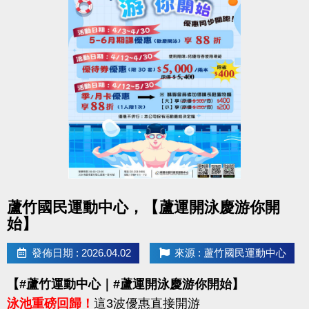
點圖片展開大圖
蘆竹國民運動中心，【蘆運開泳慶游你開
始】
發佈日期 : 2026.04.02
來源 : 蘆竹國民運動中心
【#蘆竹運動中心｜#蘆運開泳慶游你開始】
泳池重磅回歸！
這3波優惠直接開游