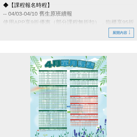
◆【課程報名時程】
-- 04/03-04/10 舊生原班續報
使用APP享9折優惠（部分課程無折扣），臨櫃享95折
~
展開內容
舊生們享有優先報名的期間，千萬別錯過！
◆【舊生定義】
報名完整3-4月期課、4月單月課程
且開班成功，無中途退費之學員
04/11-04/30 不分新舊生
APP報名享95折優惠
04/30 前 本期臨櫃報名
《 有 加碼優惠 喔 》