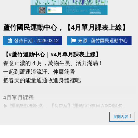
同一人報名三門以上 → 88折優惠
同一人報名兩門以上 → 9折優惠
點圖片展開大圖
蘆竹國民運動中心，【4月單月課表上線】
連絡資訊
-洽詢專線：03-2639066 #115、116
發佈日期 : 2026.03.12
來源 : 蘆竹國民運動中心
-官網 :
【#蘆竹運動中心｜#4月單月課表上線】
https://www.lzsports.com.tw/zh_TW/news/pageID/1/
春意正濃的 4 月，萬物生長、活力滿滿！
-FB : 桃園市蘆竹國民運動中心
一起到蘆運流流汗、伸展筋骨
-IG : @luzhusports
把春天的能量通通收進身體裡吧
4月單月課程
▶ 課程臨櫃報名，【NEW】課程可使用APP報名。
▶ 標示【 * 】請自備瑜珈墊。
展開內容
▶ 標示【 ★ 】為平日優惠課程。
▶ 上課請穿著運動服裝，並攜帶毛巾、水。