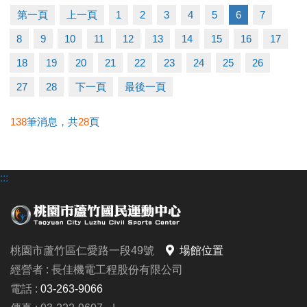
▶ 有氧、瑜珈、飛輪需年滿15歲；懸吊、空瑜需年滿
第一頁
上一頁
1
2
3
4
5
6
7
18歲。
8
9
10
11
12
13
14
15
16
17
▶ 若因人數不足無法開班，將於開課前通知，並請持
原信用卡、繳費憑證及發票至本中心辦理退費。
18
19
20
21
22
23
24
25
26
27
28
下一頁
最後一頁
連絡資訊
-洽詢專線：03-2639066 #112
138
筆消息，共
28
頁
-官網 :
https://www.lzsports.com.tw/zh_TW/news/pageID/1/
:::
-FB : 桃園市蘆竹國民運動中心
-IG : @luzhusports
桃園市蘆竹區仁愛路一段49號
場館位置
經營者 : 長佳機電工程股份有限公司
電話 :
03-263-9066