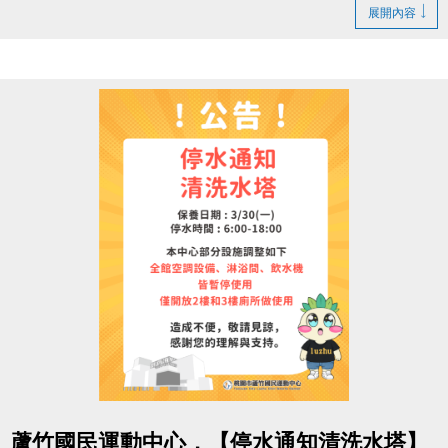
1. LINE ID：
@changjia_sports
展開內容
好友募集連結：
https://reurl.cc/qp5rQD
2.
追蹤
【蘆竹國民運動中心】臉書粉絲專頁
3.
分享
臉書粉絲專頁的貼文（設為公開）
4.
按讚並 @一位好友留言
「@______ #蘆竹好友拿優
惠」
完成後需至櫃檯由工作人員確認
【#活動獎品】
◆ 立即贈送 $200 課程抵用券
◆ 再送 FIN飲料 x2（隨機）
【#$200 課程抵用券說明】
於
6/30前加
入LINE好友，即可獲得
首發禮200元優惠
券
！
點圖片展開大圖
> 優惠券的使用期限
至115/6/30止
，逾期即失效。
蘆竹國民運動中心，【停水通知清洗水塔】