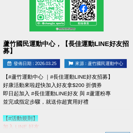
購買會員可加價租置物櫃：
◆【大】$400/月（原價 $500）
◆【小】$200/月（原價 $250）
數量有限，錯過就要等下次！
點圖片展開大圖
蘆竹國民運動中心，【長佳運動LINE好友招
優惠不併行；本公司保有活動最終決定權
募】
-------------------------------------
連絡資訊
發佈日期 : 2026.03.25
來源 : 蘆竹國民運動中心
-洽詢專線：03-2639066 #115、116
【#蘆竹運動中心 ｜#長佳運動LINE好友招募】
-官網 :
好康活動來啦趕快加入好友拿$200 折價券
https://www.lzsports.com.tw/zh_TW/news/pageID/1/
即日起加入 #長佳運動LINE好友 與 #蘆運粉專
-FB : 桃園市蘆竹國民運動中心
並完成指定步驟，就送你超實用好禮
-IG : @luzhusports
【#活動規則】
加入 LINE 好友