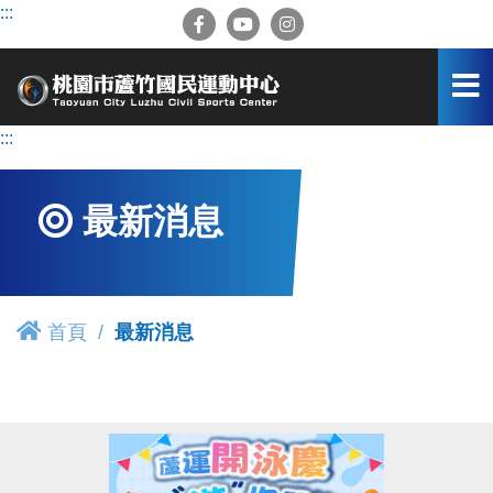
跳
:::
到
主
要
內
容
:::
區
最新消息
首頁
最新消息