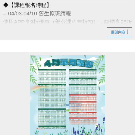
◆【課程報名時程】
-- 04/03-04/10 舊生原班續報
使用APP享9折優惠（部分課程無折扣），臨櫃享95折
~
展開內容
舊生們享有優先報名的期間，千萬別錯過！
◆【舊生定義】
報名完整3-4月期課、4月單月課程
且開班成功，無中途退費之學員
04/11-04/30 不分新舊生
APP報名享95折優惠
04/30 前 本期臨櫃報名
《 有 加碼優惠 喔 》