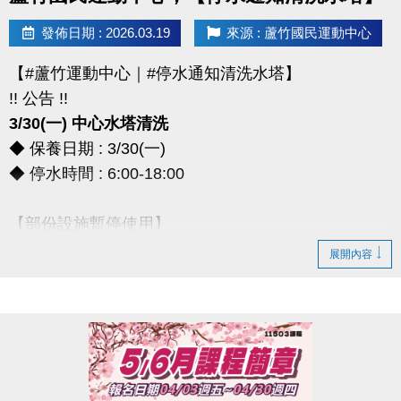
> 本券適用於長佳所屬運動中心期課及家教課單筆消費折抵（體驗課程不適
發佈日期 : 2026.03.19
來源 : 蘆竹國民運動中心
用），須現場報名繳費使用。
想報名期課及家教班的運動好友們，千萬別錯過喔～～～
【#蘆竹運動中心｜#停水通知清洗水塔】
!! 公告 !!
3/30(一) 中心水塔清洗
◆ 保養日期 : 3/30(一)
◆ 停水時間 : 6:00-18:00
【部份設施暫停使用】
◆ 全館空調設備、淋浴間、飲水機
展開內容
◆ 僅開放2樓和3樓廁所做使用
*** 造成不便，敬請見諒 ***
連絡資訊
-洽詢專線：03-2639066 #111、112