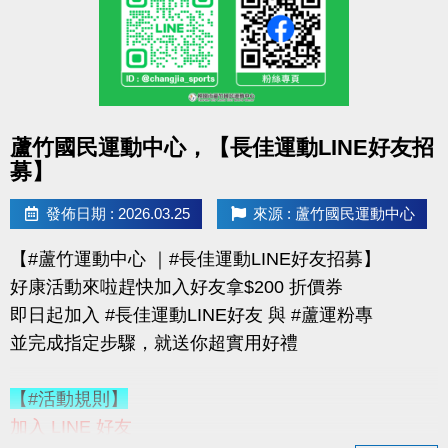
購買會員可加價租置物櫃：
◆【大】$400/月（原價 $500）
◆【小】$200/月（原價 $250）
數量有限，錯過就要等下次！
點圖片展開大圖
蘆竹國民運動中心，【長佳運動LINE好友招
優惠不併行；本公司保有活動最終決定權
募】
-------------------------------------
連絡資訊
發佈日期 : 2026.03.25
來源 : 蘆竹國民運動中心
-洽詢專線：03-2639066 #115、116
【#蘆竹運動中心 ｜#長佳運動LINE好友招募】
-官網 :
好康活動來啦趕快加入好友拿$200 折價券
https://www.lzsports.com.tw/zh_TW/news/pageID/1/
即日起加入 #長佳運動LINE好友 與 #蘆運粉專
-FB : 桃園市蘆竹國民運動中心
並完成指定步驟，就送你超實用好禮
-IG : @luzhusports
【#活動規則】
加入 LINE 好友