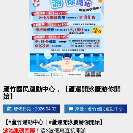
點圖片展開大圖
蘆竹國民運動中心，【蘆運開泳慶游你開
始】
發佈日期 : 2026.04.02
來源 : 蘆竹國民運動中心
【#蘆竹運動中心｜#蘆運開泳慶游你開始】
泳池重磅回歸！
這3波優惠直接開游