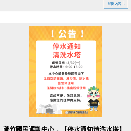
1. LINE ID：
@changjia_sports
展開內容
好友募集連結：
https://reurl.cc/qp5rQD
2.
追蹤
【蘆竹國民運動中心】臉書粉絲專頁
3.
分享
臉書粉絲專頁的貼文（設為公開）
4.
按讚並 @一位好友留言
「@______ #蘆竹好友拿優
惠」
完成後需至櫃檯由工作人員確認
【#活動獎品】
◆ 立即贈送 $200 課程抵用券
◆ 再送 FIN飲料 x2（隨機）
【#$200 課程抵用券說明】
於
6/30前加
入LINE好友，即可獲得
首發禮200元優惠
券
！
點圖片展開大圖
> 優惠券的使用期限
至115/6/30止
，逾期即失效。
蘆竹國民運動中心，【停水通知清洗水塔】