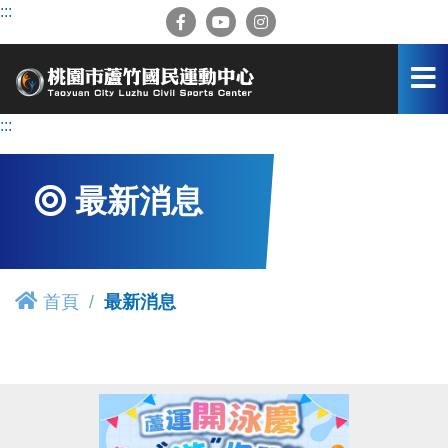
跳
:::
到
主
要
內
容
:::
區
最新消息
首頁
最新消息