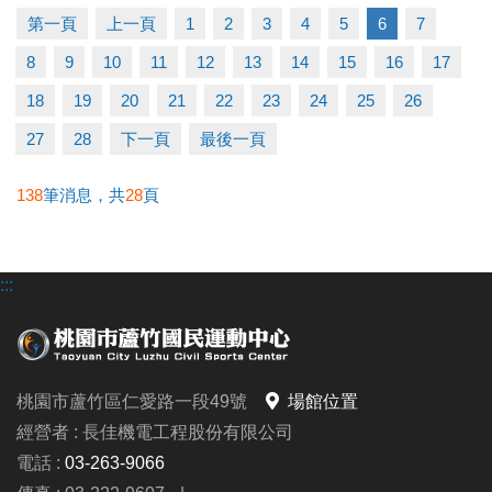
▶ 有氧、瑜珈、飛輪需年滿15歲；懸吊、空瑜需年滿
第一頁
上一頁
1
2
3
4
5
6
7
18歲。
8
9
10
11
12
13
14
15
16
17
▶ 若因人數不足無法開班，將於開課前通知，並請持
原信用卡、繳費憑證及發票至本中心辦理退費。
18
19
20
21
22
23
24
25
26
27
28
下一頁
最後一頁
連絡資訊
-洽詢專線：03-2639066 #112
138
筆消息，共
28
頁
-官網 :
https://www.lzsports.com.tw/zh_TW/news/pageID/1/
:::
-FB : 桃園市蘆竹國民運動中心
-IG : @luzhusports
桃園市蘆竹區仁愛路一段49號
場館位置
經營者 : 長佳機電工程股份有限公司
電話 :
03-263-9066