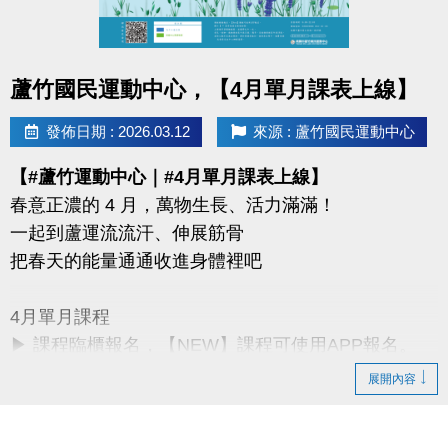
同一人報名三門以上 → 88折優惠
同一人報名兩門以上 → 9折優惠
點圖片展開大圖
蘆竹國民運動中心，【4月單月課表上線】
連絡資訊
-洽詢專線：03-2639066 #115、116
發佈日期 : 2026.03.12
來源 : 蘆竹國民運動中心
-官網 :
【#蘆竹運動中心｜#4月單月課表上線】
https://www.lzsports.com.tw/zh_TW/news/pageID/1/
春意正濃的 4 月，萬物生長、活力滿滿！
-FB : 桃園市蘆竹國民運動中心
一起到蘆運流流汗、伸展筋骨
-IG : @luzhusports
把春天的能量通通收進身體裡吧
4月單月課程
▶ 課程臨櫃報名，【NEW】課程可使用APP報名。
▶ 標示【 * 】請自備瑜珈墊。
展開內容
▶ 標示【 ★ 】為平日優惠課程。
▶ 上課請穿著運動服裝，並攜帶毛巾、水。