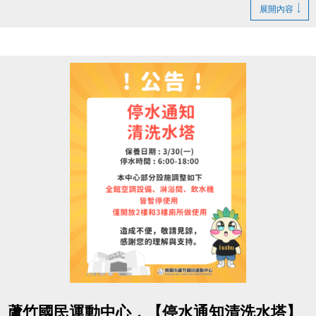
1. LINE ID：
@changjia_sports
展開內容
好友募集連結：
https://reurl.cc/qp5rQD
2.
追蹤
【蘆竹國民運動中心】臉書粉絲專頁
3.
分享
臉書粉絲專頁的貼文（設為公開）
4.
按讚並 @一位好友留言
「@______ #蘆竹好友拿優
惠」
完成後需至櫃檯由工作人員確認
【#活動獎品】
◆ 立即贈送 $200 課程抵用券
◆ 再送 FIN飲料 x2（隨機）
【#$200 課程抵用券說明】
於
6/30前加
入LINE好友，即可獲得
首發禮200元優惠
券
！
點圖片展開大圖
> 優惠券的使用期限
至115/6/30止
，逾期即失效。
蘆竹國民運動中心，【停水通知清洗水塔】