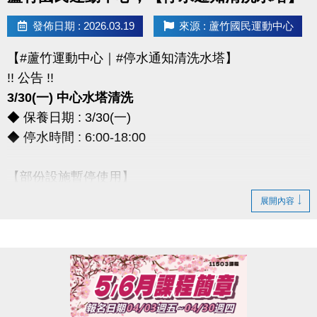
> 本券適用於長佳所屬運動中心期課及家教課單筆消費折抵（體驗課程不適
發佈日期 : 2026.03.19
來源 : 蘆竹國民運動中心
用），須現場報名繳費使用。
想報名期課及家教班的運動好友們，千萬別錯過喔～～～
【#蘆竹運動中心｜#停水通知清洗水塔】
!! 公告 !!
3/30(一) 中心水塔清洗
◆ 保養日期 : 3/30(一)
◆ 停水時間 : 6:00-18:00
【部份設施暫停使用】
◆ 全館空調設備、淋浴間、飲水機
展開內容
◆ 僅開放2樓和3樓廁所做使用
*** 造成不便，敬請見諒 ***
連絡資訊
-洽詢專線：03-2639066 #111、112