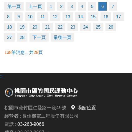
▶ 有氧、瑜珈、飛輪需年滿15歲；懸吊、空瑜需年滿
第一頁
上一頁
1
2
3
4
5
6
7
18歲。
8
9
10
11
12
13
14
15
16
17
▶ 若因人數不足無法開班，將於開課前通知，並請持
原信用卡、繳費憑證及發票至本中心辦理退費。
18
19
20
21
22
23
24
25
26
27
28
下一頁
最後一頁
連絡資訊
-洽詢專線：03-2639066 #112
138
筆消息，共
28
頁
-官網 :
https://www.lzsports.com.tw/zh_TW/news/pageID/1/
:::
-FB : 桃園市蘆竹國民運動中心
-IG : @luzhusports
桃園市蘆竹區仁愛路一段49號
場館位置
經營者 : 長佳機電工程股份有限公司
電話 :
03-263-9066