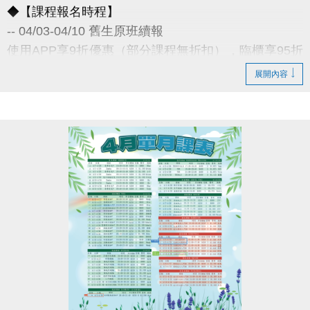
◆【課程報名時程】
-- 04/03-04/10 舊生原班續報
使用APP享9折優惠（部分課程無折扣），臨櫃享95折
~
展開內容
舊生們享有優先報名的期間，千萬別錯過！
◆【舊生定義】
報名完整3-4月期課、4月單月課程
且開班成功，無中途退費之學員
04/11-04/30 不分新舊生
APP報名享95折優惠
04/30 前 本期臨櫃報名
《 有 加碼優惠 喔 》