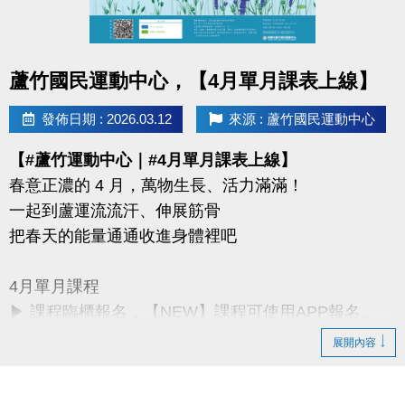
同一人報名三門以上 → 88折優惠
同一人報名兩門以上 → 9折優惠
點圖片展開大圖
蘆竹國民運動中心，【4月單月課表上線】
連絡資訊
-洽詢專線：03-2639066 #115、116
發佈日期 : 2026.03.12
來源 : 蘆竹國民運動中心
-官網 :
【#蘆竹運動中心｜#4月單月課表上線】
https://www.lzsports.com.tw/zh_TW/news/pageID/1/
春意正濃的 4 月，萬物生長、活力滿滿！
-FB : 桃園市蘆竹國民運動中心
一起到蘆運流流汗、伸展筋骨
-IG : @luzhusports
把春天的能量通通收進身體裡吧
4月單月課程
▶ 課程臨櫃報名，【NEW】課程可使用APP報名。
▶ 標示【 * 】請自備瑜珈墊。
展開內容
▶ 標示【 ★ 】為平日優惠課程。
▶ 上課請穿著運動服裝，並攜帶毛巾、水。