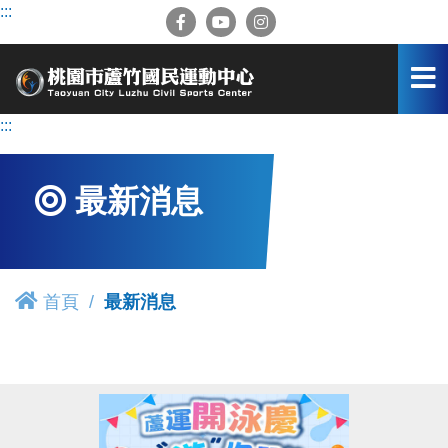
跳
:::
到
主
要
內
容
:::
區
最新消息
首頁
最新消息