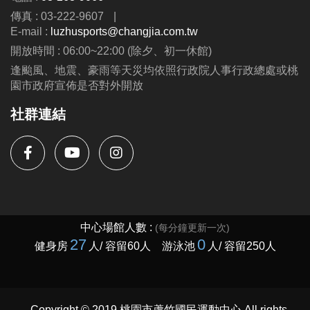
https://www.lzsports.com.tw/zh_TW/news/pageID/1/
傳真 : 03-222-9607
|
-FB : 桃園市蘆竹國民運動中心
E-mail :
luzhusports@changjia.com.tw
-IG : @luzhusports
開放時間 : 06:00~22:00 (除夕、初一休館)
逢颱風、地震、豪雨等天災均依照行政院人事行政總處或桃
園市政府宣佈是否對外開放
社群連結
Copyright © 2019 桃園市蘆竹國民運動中心 All rights