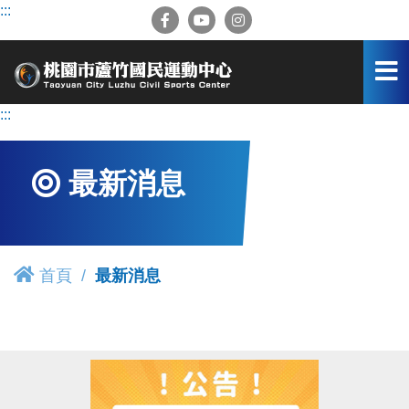
跳
:::
到
主
要
內
容
:::
區
最新消息
首頁
最新消息