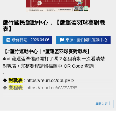
◆公益免費講座・限額30位
◆掃描 QR Code 填表報名，馬上卡位
◆報名連結：https://forms.gle/JoHWjJ3ikHMRFTwcA
點圖片展開大圖
蘆竹國民運動中心，【蘆運盃羽球賽對戰
表】
發佈日期 : 2026.04.06
來源 : 蘆竹國民運動中心
【#蘆竹運動中心｜#蘆運盃羽球賽對戰表】
4nd 蘆運盃準備好開打了嗎？各組賽制一次看清楚
對戰表 / 完整賽程請掃描圖中 QR Code 查詢！
-
◆
對戰表
: https://reurl.cc/qpLpED
◆
賽程表
: https://reurl.cc/xW7WRE
【注意事項】
展開內容
（一）報名請攜帶學生證為憑，不可降級參加。