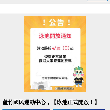
◆ 05/03（日）18:00–22:00
造成不便敬請見諒，感謝您的理解與配合
連絡資訊
-洽詢專線：03-2639066 #115、116
-官網 :
https://www.lzsports.com.tw/zh_TW/news/pageID/1/
-FB : 桃園市蘆竹國民運動中心
-IG : @luzhusports
點圖片展開大圖
蘆竹國民運動中心，【泳池正式開放！】