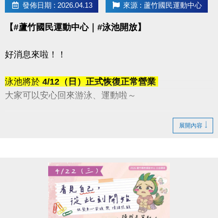
發佈日期 : 2026.04.13
來源 : 蘆竹國民運動中心
【#蘆竹國民運動中心｜#泳池開放】
好消息來啦！！
泳池將於
4/12（日）正式恢復正常營業
大家可以安心回來游泳、運動啦～
感謝這段時間的耐心等候與體諒
展開內容
快揪朋友一起來游一波吧！
連絡資訊
-洽詢專線：03-2639066 #115、116
-官網 :
https://www.lzsports.com.tw/zh_TW/news/pageID/1/
-FB : 桃園市蘆竹國民運動中心