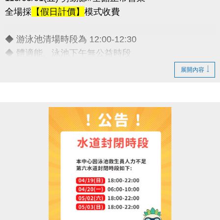
全場採
【假日計價】
模式收費
◆ 游泳池清場時段為 12:00-12:30
◆ 體適能、泳池下午無公益時段
◆ 連假期間期課課程暫停乙次
展開內容
敬請諒解 感謝配合
連絡資訊
-洽詢專線：03-2639066 #111
-官網 :
https://www.lzsports.com.tw/zh_TW/news/pageID/1/
-FB : 桃園市蘆竹國民運動中心
-IG : @luzhusports