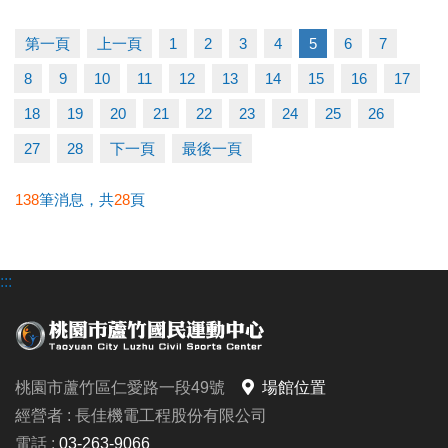
（二）比賽當日報到請出示身分證或健保卡，以備查
核。
第一頁
上一頁
1
2
3
4
5
6
7
（三）超過比賽時間 3 分鐘未出賽者，以棄權論（以
8
9
10
11
12
13
14
15
16
17
大會掛鐘為準）。
（四）為使比賽順利進行，大會有權調度場地安排及
18
19
20
21
22
23
24
25
26
出場順序，不得異議。
27
28
下一頁
最後一頁
（五）主辦單位保有延期舉辦比賽、調整場地及最終
解釋等權利。
138
筆消息，共
28
頁
（六）如有未盡事宜，依現場公告為主。
（七）洽詢專線：03-263-9066 #115、116
:::
-------------------------------------
連絡資訊
桃園市蘆竹區仁愛路一段49號
場館位置
-洽詢專線：03-2639066 #115、116
經營者 : 長佳機電工程股份有限公司
-官網 :
電話 :
03-263-9066