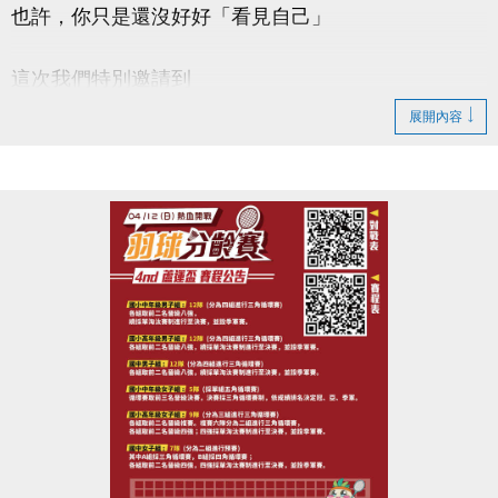
也許，你只是還沒好好「看見自己」
這次我們特別邀請到
#謐時光心理諮商所 －馬天日(實習心理師)
展開內容
【#本次講座主題 : 看見自己從此刻開始】
帶你一起：
◎ 認識「自我覺察」的重要性
◎ 學會辨識情緒與內在需求
◎ 練習簡單實用的覺察技巧
◎ 提升面對壓力與關係的能力
◆時間｜4/22 (三) 早上 10:00－12:00
◆地點｜蘆竹國民運動中心 3樓社區教室
◆洽詢專線｜03-2639066 #106
-