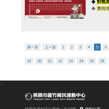
◆
對戰
-
◆
賽程
◆公益免
◆掃描 Q
【注意事
◆報名連結：h
點圖片展開大圖
（一）報
（二）比
（三）超
第一頁
上一頁
1
2
3
4
5
6
（四）為
（五）主
19
20
21
22
23
24
25
26
（六）如
（七）洽詢專
:::
------------
連絡資訊
-洽詢專線：