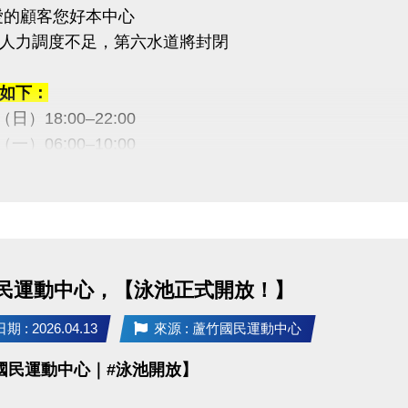
愛的顧客您好本中心
人力調度不足，第六水道將封閉
如下：
9（日）18:00–22:00
0（一）06:00–10:00
2（六）18:00–22:00
3（日）18:00–22:00
敬請見諒，感謝您的理解與配合
民運動中心，【泳池正式開放！】
03-2639066 #115、116
 : 2026.04.13
來源 : 蘆竹國民運動中心
tps://www.lzsports.com.tw/zh_TW/news/pageID/1/
國民運動中心｜#泳池開放】
 桃園市蘆竹國民運動中心
uzhusports