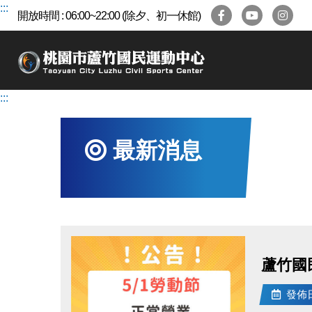
跳
:::
開放時間 : 06:00~22:00 (除夕、初一休館)
到
主
要
內
容
:::
區
最新消息
蘆竹國
發佈日期