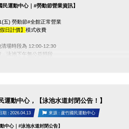
國民運動中心｜#勞動節營業資訊】
5/01(五) 勞動節#全館正常營業
假日計價】
模式收費
場時段為 12:00-12:30
能、泳池下午無公益時段
期間期課課程暫停乙次
 感謝配合
民運動中心，【泳池水道封閉公告！】
03-2639066 #111
tps://www.lzsports.com.tw/zh_TW/news/pageID/1/
 : 2026.04.13
來源 : 蘆竹國民運動中心
 桃園市蘆竹國民運動中心
運動中心｜#泳池水道封閉公告】
uzhusports