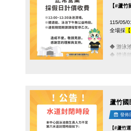
【#蘆竹
115/0
全場採
【
◆ 游泳池清
◆ 體適
◆ 連假
點圖片展開大圖
敬請諒解
連絡資訊
蘆竹國
-洽詢專線：
-官網 : ht
發佈日期
-FB :
【#蘆竹
-IG : @l