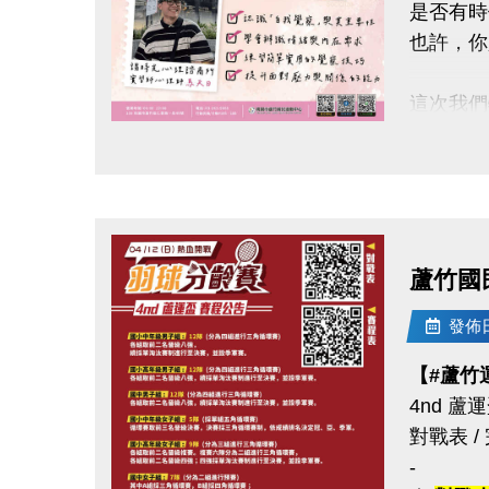
是否有時
也許，你
這次我們
#謐時光
點圖片展開大圖
【#本次
帶你一起
◎ 認識
蘆竹國
◎ 學會
◎ 練習
發佈日期
◎ 提升
【#蘆竹
4nd 
◆時間｜4/
對戰表 /
◆地點｜
-
◆洽詢專線｜