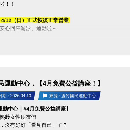
啦！！
於
4/12（日）正式恢復正常營業
安心回來游泳、運動啦～
時間的耐心等候與體諒
一起來游一波吧！
03-2639066 #115、116
民運動中心，【4月免費公益講座！】
tps://www.lzsports.com.tw/zh_TW/news/pageID/1/
 桃園市蘆竹國民運動中心
 : 2026.04.10
來源 : 蘆竹國民運動中心
uzhusports
運動中心｜#4月免費公益講座】
熟齡女性朋友們
，沒有好好「看見自己」了？