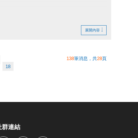
展開內容
準）。
138
筆消息，共
28
頁
不得異議。
18
。
社群連結