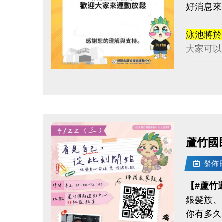
好消息來
泳池將
大家可以
感謝這段
點圖片展開大圖
快揪朋友
連絡資訊
-洽詢專線：
蘆竹國
-官網 : ht
-FB :
發佈日期
-IG : @l
【#蘆竹
銀髮族、
你有多久