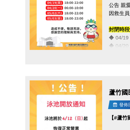
公告 親
因救生員
封閉時段
◆ 04/1
◆ 04/2
◆ 05/0
點圖片展開大圖
◆ 05/0
造成不便
蘆竹國
連絡資訊
-洽詢專線：
發佈日期
-官網 : ht
【#蘆竹
-FB :
-IG : @l