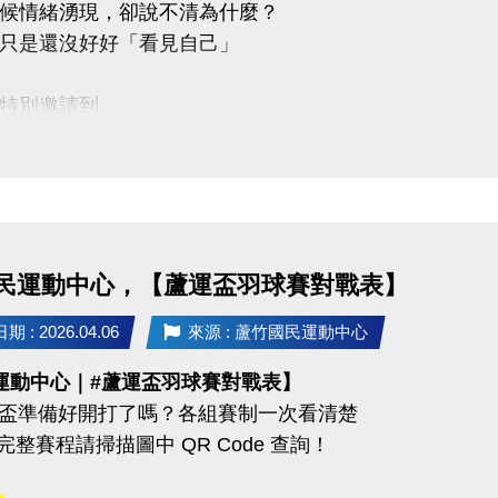
候情緒湧現，卻說不清為什麼？
只是還沒好好「看見自己」
特別邀請到
心理諮商所 －馬天日(實習心理師)
講座主題 : 看見自己從此刻開始】
：
「自我覺察」的重要性
民運動中心，【蘆運盃羽球賽對戰表】
辨識情緒與內在需求
簡單實用的覺察技巧
 : 2026.04.06
來源 : 蘆竹國民運動中心
面對壓力與關係的能力
運動中心｜#蘆運盃羽球賽對戰表】
蘆運盃準備好開打了嗎？各組賽制一次看清楚
22 (三) 早上 10:00－12:00
 完整賽程請掃描圖中 QR Code 查詢！
蘆竹國民運動中心 3樓社區教室
03-2639066 #106