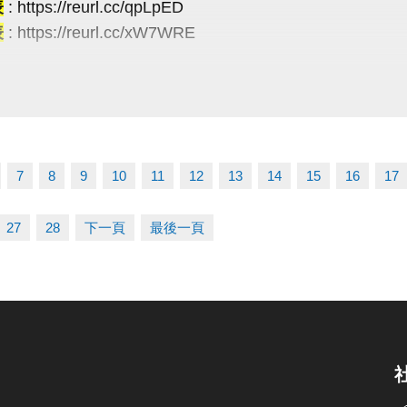
表
: https://reurl.cc/qpLpED
表
: https://reurl.cc/xW7WRE
費講座・限額30位
R Code 填表報名，馬上卡位
項】
ttps://forms.gle/JoHWjJ3ikHMRFTwcA
名請攜帶學生證為憑，不可降級參加。
賽當日報到請出示身分證或健保卡，以備查核。
過比賽時間 3 分鐘未出賽者，以棄權論（以大會掛鐘為
7
8
9
10
11
12
13
14
15
16
17
使比賽順利進行，大會有權調度場地安排及出場順序，
辦單位保有延期舉辦比賽、調整場地及最終解釋等權利
27
28
下一頁
最後一頁
有未盡事宜，依現場公告為主。
線：03-263-9066 #115、116
-------------------------
03-2639066 #115、116