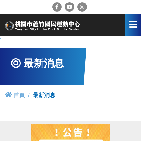
跳
:::
到
主
要
內
容
:::
區
最新消息
首頁
最新消息