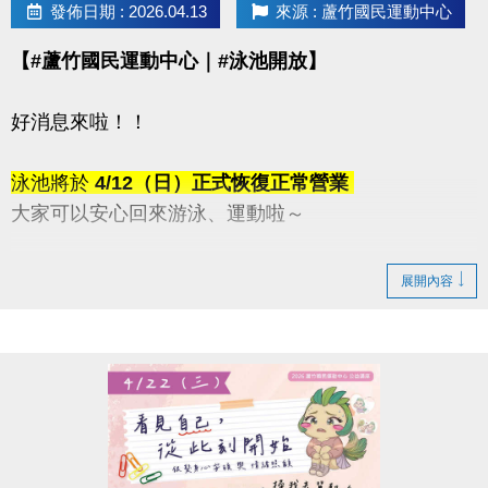
發佈日期 : 2026.04.13
來源 : 蘆竹國民運動中心
【#蘆竹國民運動中心｜#泳池開放】
好消息來啦！！
泳池將於
4/12（日）正式恢復正常營業
大家可以安心回來游泳、運動啦～
感謝這段時間的耐心等候與體諒
展開內容
快揪朋友一起來游一波吧！
連絡資訊
-洽詢專線：03-2639066 #115、116
-官網 :
https://www.lzsports.com.tw/zh_TW/news/pageID/1/
-FB : 桃園市蘆竹國民運動中心