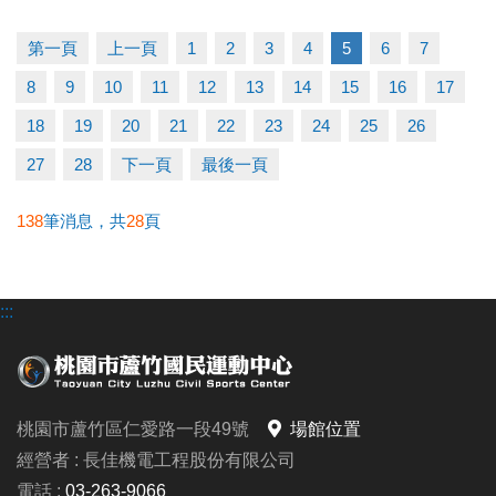
（二）比賽當日報到請出示身分證或健保卡，以備查
核。
第一頁
上一頁
1
2
3
4
5
6
7
（三）超過比賽時間 3 分鐘未出賽者，以棄權論（以
8
9
10
11
12
13
14
15
16
17
大會掛鐘為準）。
（四）為使比賽順利進行，大會有權調度場地安排及
18
19
20
21
22
23
24
25
26
出場順序，不得異議。
27
28
下一頁
最後一頁
（五）主辦單位保有延期舉辦比賽、調整場地及最終
解釋等權利。
138
筆消息，共
28
頁
（六）如有未盡事宜，依現場公告為主。
（七）洽詢專線：03-263-9066 #115、116
:::
-------------------------------------
連絡資訊
桃園市蘆竹區仁愛路一段49號
場館位置
-洽詢專線：03-2639066 #115、116
經營者 : 長佳機電工程股份有限公司
-官網 :
電話 :
03-263-9066