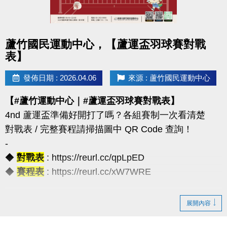
◆公益免費講座・限額30位
◆掃描 QR Code 填表報名，馬上卡位
◆報名連結：https://forms.gle/JoHWjJ3ikHMRFTwcA
點圖片展開大圖
蘆竹國民運動中心，【蘆運盃羽球賽對戰
表】
發佈日期 : 2026.04.06
來源 : 蘆竹國民運動中心
【#蘆竹運動中心｜#蘆運盃羽球賽對戰表】
4nd 蘆運盃準備好開打了嗎？各組賽制一次看清楚
對戰表 / 完整賽程請掃描圖中 QR Code 查詢！
-
◆
對戰表
: https://reurl.cc/qpLpED
◆
賽程表
: https://reurl.cc/xW7WRE
【注意事項】
展開內容
（一）報名請攜帶學生證為憑，不可降級參加。