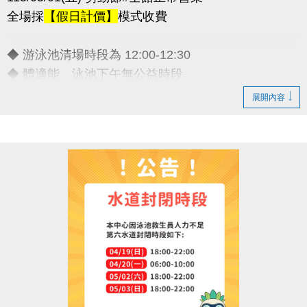
全場採
【假日計價】
模式收費
◆ 游泳池清場時段為 12:00-12:30
◆ 體適能、泳池下午無公益時段
◆ 連假期間期課課程暫停乙次
展開內容
敬請諒解 感謝配合
連絡資訊
-洽詢專線：03-2639066 #111
-官網 :
https://www.lzsports.com.tw/zh_TW/news/pageID/1/
-FB : 桃園市蘆竹國民運動中心
-IG : @luzhusports