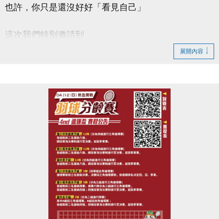
也許，你只是還沒好好「看見自己」
這次我們特別邀請到
#謐時光心理諮商所 －馬天日(實習心理師)
展開內容
【#本次講座主題 : 看見自己從此刻開始】
帶你一起：
◎ 認識「自我覺察」的重要性
◎ 學會辨識情緒與內在需求
◎ 練習簡單實用的覺察技巧
◎ 提升面對壓力與關係的能力
◆時間｜4/22 (三) 早上 10:00－12:00
◆地點｜蘆竹國民運動中心 3樓社區教室
◆洽詢專線｜03-2639066 #106
-