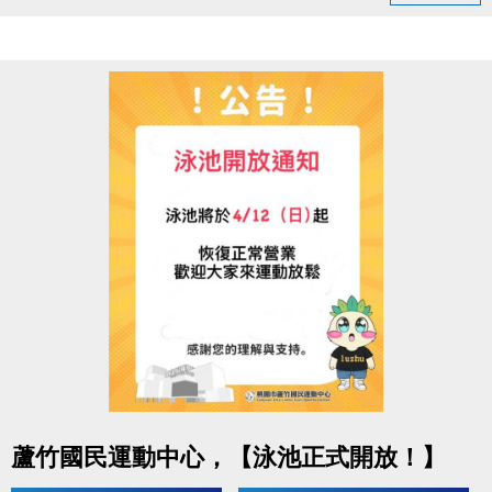
◆ 05/03（日）18:00–22:00
造成不便敬請見諒，感謝您的理解與配合
連絡資訊
-洽詢專線：03-2639066 #115、116
-官網 :
https://www.lzsports.com.tw/zh_TW/news/pageID/1/
-FB : 桃園市蘆竹國民運動中心
-IG : @luzhusports
點圖片展開大圖
蘆竹國民運動中心，【泳池正式開放！】