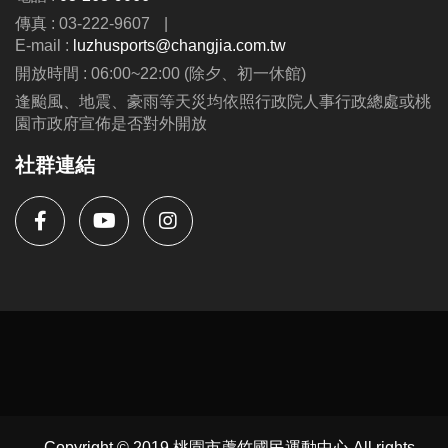
https://www.lzsports.com.tw/zh_TW/news/pageID/1/
傳真 : 03-222-9607
|
-FB : 桃園市蘆竹國民運動中心
E-mail :
luzhusports@changjia.com.tw
-IG : @luzhusports
開放時間 : 06:00~22:00 (除夕、初一休館)
逢颱風、地震、豪雨等天災均依照行政院人事行政總處或桃
園市政府宣佈是否對外開放
社群連結
Copyright © 2019 桃園市蘆竹國民運動中心 All rights