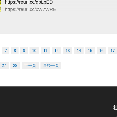
表
: https://reurl.cc/qpLpED
表
: https://reurl.cc/xW7WRE
費講座・限額30位
R Code 填表報名，馬上卡位
項】
ttps://forms.gle/JoHWjJ3ikHMRFTwcA
名請攜帶學生證為憑，不可降級參加。
賽當日報到請出示身分證或健保卡，以備查核。
過比賽時間 3 分鐘未出賽者，以棄權論（以大會掛鐘為
7
8
9
10
11
12
13
14
15
16
17
使比賽順利進行，大會有權調度場地安排及出場順序，
辦單位保有延期舉辦比賽、調整場地及最終解釋等權利
27
28
下一頁
最後一頁
有未盡事宜，依現場公告為主。
線：03-263-9066 #115、116
-------------------------
03-2639066 #115、116