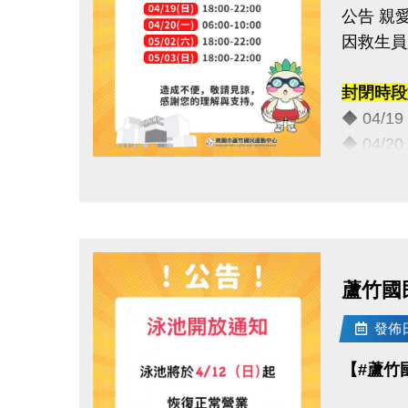
公告 親
因救生員
封閉時段
◆ 04/1
◆ 04/2
◆ 05/0
點圖片展開大圖
◆ 05/0
造成不便
蘆竹國
連絡資訊
-洽詢專線：
發佈日期
-官網 : ht
【#蘆竹
-FB :
-IG : @l