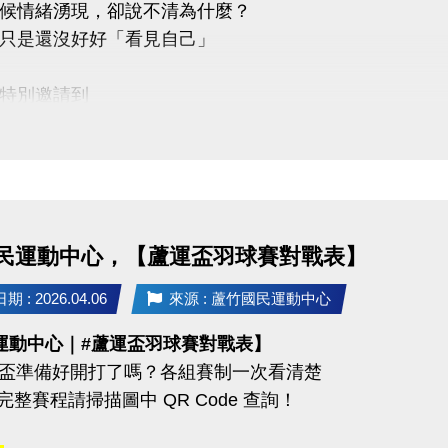
候情緒湧現，卻說不清為什麼？
只是還沒好好「看見自己」
特別邀請到
心理諮商所 －馬天日(實習心理師)
講座主題 : 看見自己從此刻開始】
：
「自我覺察」的重要性
民運動中心，【蘆運盃羽球賽對戰表】
辨識情緒與內在需求
簡單實用的覺察技巧
 : 2026.04.06
來源 : 蘆竹國民運動中心
面對壓力與關係的能力
運動中心｜#蘆運盃羽球賽對戰表】
蘆運盃準備好開打了嗎？各組賽制一次看清楚
22 (三) 早上 10:00－12:00
 完整賽程請掃描圖中 QR Code 查詢！
蘆竹國民運動中心 3樓社區教室
03-2639066 #106