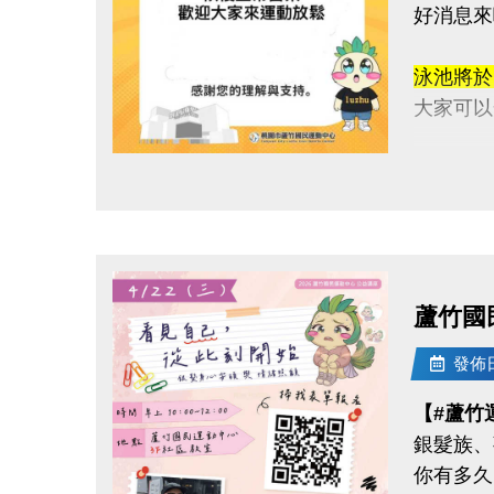
好消息來
泳池將
大家可以
感謝這段
點圖片展開大圖
快揪朋友
連絡資訊
-洽詢專線：
蘆竹國
-官網 : ht
-FB :
發佈日期
-IG : @l
【#蘆竹
銀髮族、
你有多久