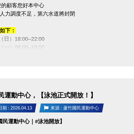
愛的顧客您好本中心
人力調度不足，第六水道將封閉
如下：
9（日）18:00–22:00
0（一）06:00–10:00
2（六）18:00–22:00
3（日）18:00–22:00
敬請見諒，感謝您的理解與配合
民運動中心，【泳池正式開放！】
03-2639066 #115、116
 : 2026.04.13
來源 : 蘆竹國民運動中心
tps://www.lzsports.com.tw/zh_TW/news/pageID/1/
國民運動中心｜#泳池開放】
 桃園市蘆竹國民運動中心
uzhusports