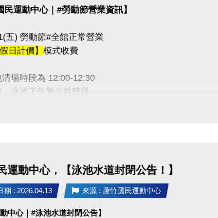
國民運動中心｜#勞動節營業資訊】
5/01(五) 勞動節#全館正常營業
假日計價】
模式收費
場時段為 12:00-12:30
能、泳池下午無公益時段
期間期課課程暫停乙次
 感謝配合
民運動中心，【泳池水道封閉公告！】
03-2639066 #111
tps://www.lzsports.com.tw/zh_TW/news/pageID/1/
 : 2026.04.13
來源 : 蘆竹國民運動中心
 桃園市蘆竹國民運動中心
運動中心｜#泳池水道封閉公告】
uzhusports