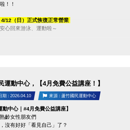
啦！！
於
4/12（日）正式恢復正常營業
安心回來游泳、運動啦～
時間的耐心等候與體諒
一起來游一波吧！
03-2639066 #115、116
民運動中心，【4月免費公益講座！】
tps://www.lzsports.com.tw/zh_TW/news/pageID/1/
 桃園市蘆竹國民運動中心
 : 2026.04.10
來源 : 蘆竹國民運動中心
uzhusports
運動中心｜#4月免費公益講座】
熟齡女性朋友們
，沒有好好「看見自己」了？