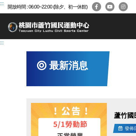
跳
:::
開放時間 : 06:00~22:00 (除夕、初一休館)
到
主
要
內
容
:::
區
最新消息
蘆竹國
發佈日期