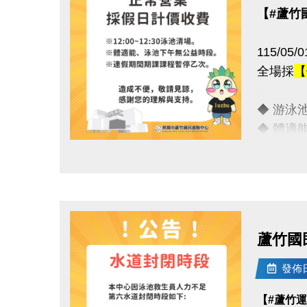
【#蘆竹
115/0
全場採
【
◆ 游泳池清
◆ 體適
◆ 連假
點圖片展開大圖
敬請諒解
連絡資訊
蘆竹國
-洽詢專線：
-官網 : ht
發佈日期
-FB :
【#蘆竹
-IG : @l