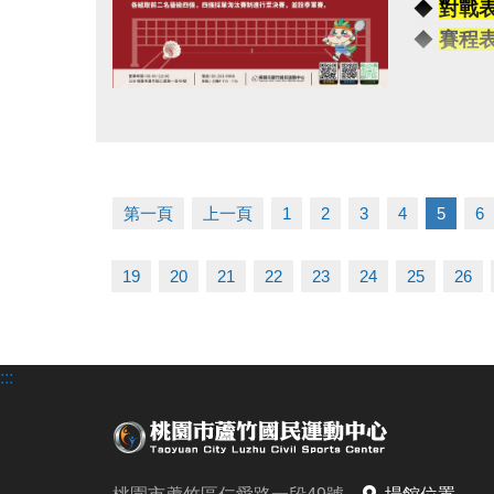
◆
對戰
-
◆
賽程
◆公益免
◆掃描 Q
【注意事
◆報名連結：h
點圖片展開大圖
（一）報
（二）比
（三）超
第一頁
上一頁
1
2
3
4
5
6
（四）為
（五）主
19
20
21
22
23
24
25
26
（六）如
（七）洽詢專
:::
------------
連絡資訊
-洽詢專線：