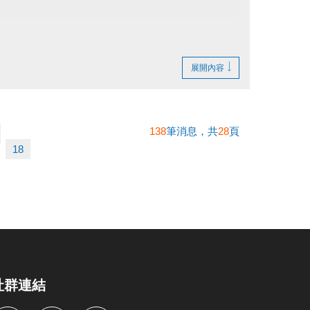
展開內容
準）。
138
筆消息，共
28
頁
不得異議。
18
。
社群連結