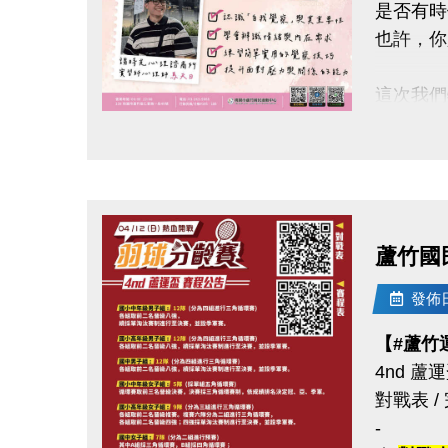
是否有時
也許，你
這次我們
#謐時光
點圖片展開大圖
【#本次
帶你一起
◎ 認識
蘆竹國
◎ 學會
◎ 練習
發佈日期
◎ 提升
【#蘆竹
4nd 
◆時間｜4/
對戰表 /
◆地點｜
-
◆洽詢專線｜