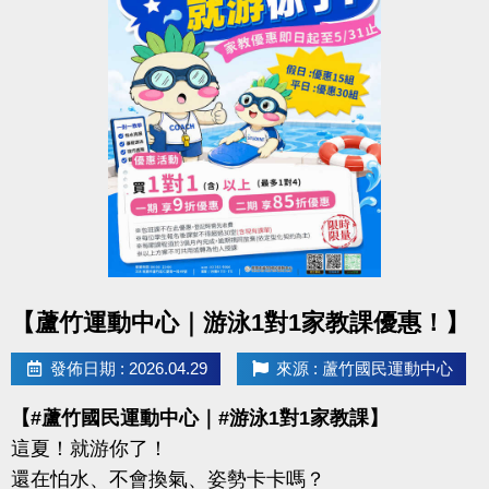
【報名資訊】
◆ 報名截止｜即日起至 6/12（五）21:30止
◆ 報名方式：1F 櫃台臨櫃報名
◆ 保證金：$100／隊
※報名請攜帶身分證影本或戶口名簿
----------------------------------------------------------------
【#賽程公告】
◆ 6/16（二）可至臉書或 IG 查看
點圖片展開大圖
【蘆竹運動中心｜游泳1對1家教課優惠！】
----------------------------------------------------------------
【#比賽組別】
發佈日期 : 2026.04.29
來源 : 蘆竹國民運動中心
◆ 青年組（34歲以下）
【#蘆竹國民運動中心｜#游泳1對1家教課】
◆ 壯年組（35－54歲）
這夏！就游你了！
◆ 樂齡組（55歲以上）
還在怕水、不會換氣、姿勢卡卡嗎？