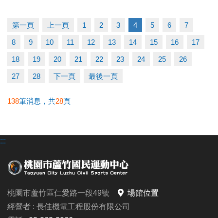
早鳥-----5/11至5/31享88折
一般-----6/1至6/21享95折
第一頁
上一頁
1
2
3
4
5
6
7
多梯優惠---兩梯9折/三梯88折/五梯85折
8
9
10
11
12
13
14
15
16
17
◆泳力試煉營
18
19
20
21
22
23
24
25
26
超早鳥---5/10前享85折
27
28
下一頁
最後一頁
早鳥-----5/11至5/31(一梯9折/兩梯88折)
一般-----6/1至6/30(一梯95折/兩梯9折/三梯88折)
138
筆消息，共
28
頁
◆耕斗耘
:::
早鳥---至6/28前
全日營 $8000/半日營 $4000/第一梯 $3000
6/28後報名 凡參加過耕斗耘或上課學員享9折優惠
桃園市蘆竹區仁愛路一段49號
場館位置
◆伊索教育科學全日營
經營者 : 長佳機電工程股份有限公司
第一周---$4900