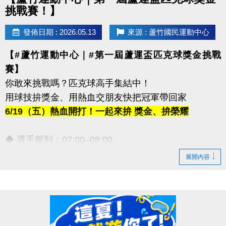
挑戰賽！】
發佈日期 : 2026.05.13
來源 : 蘆竹國民運動中心
【#蘆竹運動中心｜#第一屆蘆運盃匹克球獎金挑戰
賽】
你敢來挑戰嗎？匹克球高手集結中！
用球技拚獎金、用熱血交朋友快把冠軍帶回家
6/19（五）熱血開打！一起來拚 獎金、拚榮耀
◆ 選手報到：07:00–08:00
◆ 開幕時間：09:30–09:45
展開內容
【豐富獎金等你帶回家！】
◆ 第一名｜5,000元
◆ 第二名｜3,000元
◆ 第三名｜2,000元