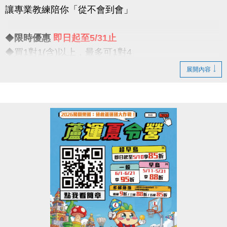
讓專業教練陪你「從不會到會」
比賽項目：混合雙打（不限性別）
◆
限時優惠
即日起至5/31止
【#注意事項】
◆買1對1(含)以上，最多可1對4
（一）報名請攜帶身分證為憑，若兩位選手年紀組別
一對一專屬教學限時優惠開跑
不同，採年紀小者組別報名
展開內容
（二）比賽當日報到請出示身分證或健保卡，以備查
◆一期享【9折】 / 二期享【85折】
核。
◆假日15組 / 平日30組
（三）超過比賽時間 3 分鐘未出賽者，以棄權論（以
大會掛鐘為準）。
真的慢了就沒有！這個夏天，不只是玩水
（四）為使比賽順利進行，大會有權調度場地安排及
是讓你真正「學會游」
出場順序，不得異議。
----------------------------
（五）主辦單位保有延期舉辦比賽、調整場地及最終
注意事項
解釋等權利。
※包班課不在此優惠，登記時需先收費
（六）如有未盡事宜，依現場公告為主。
※每位學生報名後課堂不得超過30堂(含現有課單)
（七）洽詢專線：03-263-9066 #115、116
※每期課程須於3個月內完成，逾期視同放棄(依定型