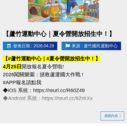
化契約為主)
※以上方案不可共用或轉為他人授課
----------------------------
點圖片展開大圖
【蘆竹運動中心｜夏令營開放招生中！】
連絡資訊
-洽詢專線：03-2639066 #111、112
發佈日期 : 2026.04.29
來源 : 蘆竹國民運動中心
-官網 :
【#蘆竹運動中心｜#夏令營開放招生中！】
https://www.lzsports.com.tw/zh_TW/news/pageID/1/
4月25日
開放報名夏令營啦!
-FB : 桃園市蘆竹國民運動中心
2026闖關樂園：拯救蘆運國大作戰 !
-IG : @luzhusports
#APP報名請點我
◆iOS 系統：https://reurl.cc/R60Z49
◆Android 系統：https://reurl.cc/9ZrKXx
◆全日營/半日營/單項營
展開內容
超早鳥---5/10前享85折