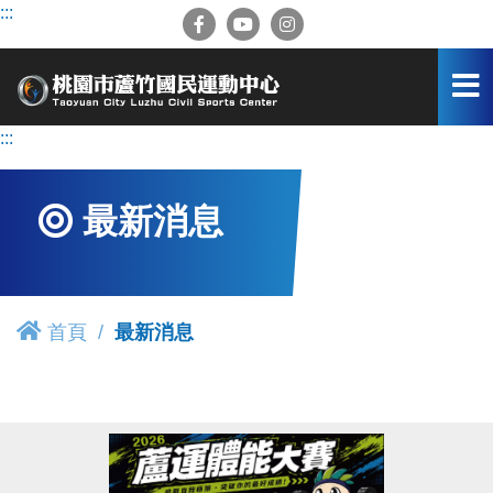
跳
:::
到
主
要
內
容
:::
區
最新消息
首頁
最新消息