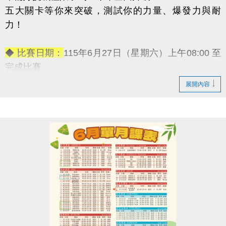
五大關卡等你來突破，測試你的力量、爆發力與耐
力！
◆ 比賽日期：
115年6月27日（星期六）上午08:00 至
完成比賽
◆ 報名資格：
18歲以上皆可參加（男子組／女子組）
展開內容
◆ 報名日期：
即日起至6月17日（星期二）
◆ 報名地點：
蘆竹國民運動中心 3F體適能櫃台（現場
報名）
◆ 活動
【免費報名】！
◆ 活動獎勵：
→ 冠軍獎金：5,000元
→ 亞軍獎金：3,000元
→ 季軍獎金：1,000元
-————————————
五大關卡連續挑戰