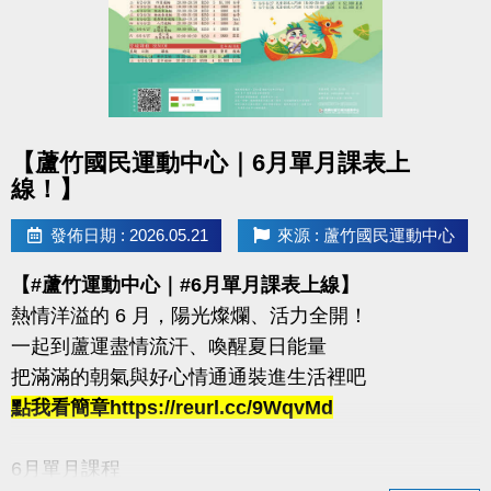
箱跳→ 藥球胸推→ SSB蹲舉→ 槓鈴借力推→滑雪機
每站分開計時，完成一個循環才算成功！
120秒內完成指定動作，考驗你的體能與意志力
凡報名參賽即可獲得 #限量T-SHIRT乙件（數量有限，
點圖片展開大圖
送完為止）
【蘆竹國民運動中心｜6月單月課表上
線！】
加碼優惠 :
發佈日期 : 2026.05.21
來源 : 蘆竹國民運動中心
1.參賽者折扣：參賽者於活動後1週內可享9折購買家
教課程或團體課程（含體驗課程）。
【#蘆竹運動中心｜#6月單月課表上線】
2.運動持續挑戰方案：參賽者若於活動後1週內報名體
熱情洋溢的 6 月，陽光燦爛、活力全開！
適能月會員或者海陸卡，可享9折優惠。
一起到蘆運盡情流汗、喚醒夏日能量
活動優惠不得與其他折扣、優惠、行銷活動合併使用
把滿滿的朝氣與好心情通通裝進生活裡吧
點我看簡章https://reurl.cc/9WqvMd
連絡資訊
-洽詢專線：03-2639066 #112、301
6月單月課程
-官網 :