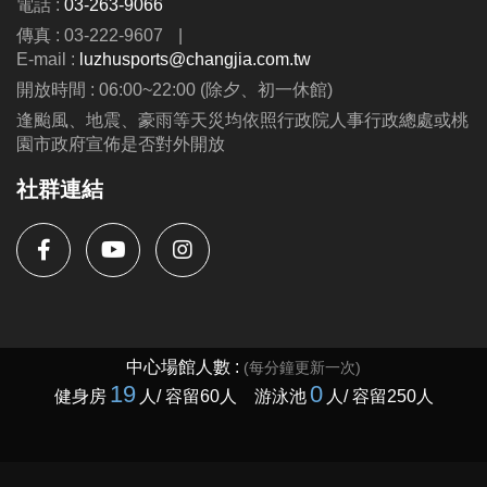
電話 :
03-263-9066
第二周至第九周---$8300
傳真 : 03-222-9607
|
(可與蘆運夏令營並行優惠呦、泳池、耕斗耘除外
E-mail :
luzhusports@changjia.com.tw
開放時間 : 06:00~22:00 (除夕、初一休館)
連絡資訊
逢颱風、地震、豪雨等天災均依照行政院人事行政總處或桃
-洽詢專線：03-2639066 #115、116
園市政府宣佈是否對外開放
-官網 :
社群連結
https://www.lzsports.com.tw/zh_TW/news/pageID/1/
-FB : 桃園市蘆竹國民運動中心
-IG : @luzhusports