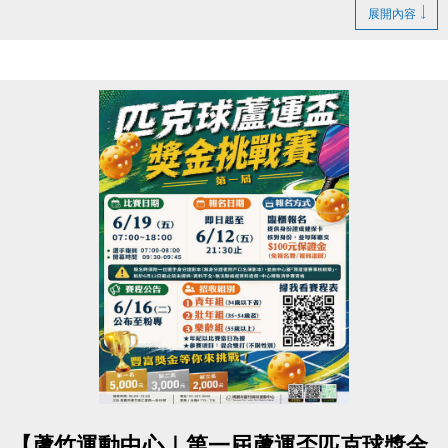
▶ 課程臨櫃報名，【NEW】課程可使用APP報名。
https://www.lzsports.com.tw/zh_TW/news/pageID/1/
展開內容
▶ 標示【 * 】請自備瑜珈墊。
-FB : 桃園市蘆竹國民運動中心
▶ 標示【 ★ 】為平日優惠課程。
-IG : @luzhusports
▶ 上課請穿著運動服裝，並攜帶毛巾、水。
▶ 有氧、瑜珈、飛輪需年滿15歲；懸吊、空瑜需年滿
18歲。
▶ 若因人數不足無法開班，將於開課前通知，並請持
原信用卡、繳費憑證及發票至本中心辦理退費。
連絡資訊
-洽詢專線：03-2639066 #112
-官網 :
https://www.lzsports.com.tw/zh_TW/news/pageID/1/
-FB : 桃園市蘆竹國民運動中心
-IG : @luzhusports
點圖片展開大圖
【蘆竹運動中心｜第一屆蘆運盃匹克球獎金