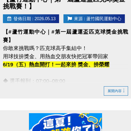
挑戰賽！】
發佈日期 : 2026.05.13
來源 : 蘆竹國民運動中心
【#蘆竹運動中心｜#第一屆蘆運盃匹克球獎金挑戰
賽】
你敢來挑戰嗎？匹克球高手集結中！
用球技拚獎金、用熱血交朋友快把冠軍帶回家
6/19（五）熱血開打！一起來拚 獎金、拚榮耀
◆ 選手報到：07:00–08:00
◆ 開幕時間：09:30–09:45
展開內容
【豐富獎金等你帶回家！】
◆ 第一名｜5,000元
◆ 第二名｜3,000元
◆ 第三名｜2,000元