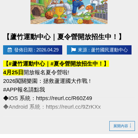
化契約為主)
※以上方案不可共用或轉為他人授課
----------------------------
點圖片展開大圖
【蘆竹運動中心｜夏令營開放招生中！】
連絡資訊
-洽詢專線：03-2639066 #111、112
發佈日期 : 2026.04.29
來源 : 蘆竹國民運動中心
-官網 :
【#蘆竹運動中心｜#夏令營開放招生中！】
https://www.lzsports.com.tw/zh_TW/news/pageID/1/
4月25日
開放報名夏令營啦!
-FB : 桃園市蘆竹國民運動中心
2026闖關樂園：拯救蘆運國大作戰 !
-IG : @luzhusports
#APP報名請點我
◆iOS 系統：https://reurl.cc/R60Z49
◆Android 系統：https://reurl.cc/9ZrKXx
◆全日營/半日營/單項營
展開內容
超早鳥---5/10前享85折