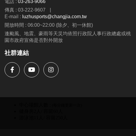
電話 :
03-263-9066
第二周至第九周---$8300
傳真 : 03-222-9607
|
(可與蘆運夏令營並行優惠呦、泳池、耕斗耘除外
E-mail :
luzhusports@changjia.com.tw
開放時間 : 06:00~22:00 (除夕、初一休館)
連絡資訊
逢颱風、地震、豪雨等天災均依照行政院人事行政總處或桃
-洽詢專線：03-2639066 #115、116
園市政府宣佈是否對外開放
-官網 :
社群連結
https://www.lzsports.com.tw/zh_TW/news/pageID/1/
-FB : 桃園市蘆竹國民運動中心
-IG : @luzhusports