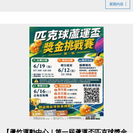
▶ 課程臨櫃報名，【NEW】課程可使用APP報名。
https://www.lzsports.com.tw/zh_TW/news/pageID/1/
展開內容
▶ 標示【 * 】請自備瑜珈墊。
-FB : 桃園市蘆竹國民運動中心
▶ 標示【 ★ 】為平日優惠課程。
-IG : @luzhusports
▶ 上課請穿著運動服裝，並攜帶毛巾、水。
▶ 有氧、瑜珈、飛輪需年滿15歲；懸吊、空瑜需年滿
18歲。
▶ 若因人數不足無法開班，將於開課前通知，並請持
原信用卡、繳費憑證及發票至本中心辦理退費。
連絡資訊
-洽詢專線：03-2639066 #112
-官網 :
https://www.lzsports.com.tw/zh_TW/news/pageID/1/
-FB : 桃園市蘆竹國民運動中心
-IG : @luzhusports
點圖片展開大圖
【蘆竹運動中心｜第一屆蘆運盃匹克球獎金