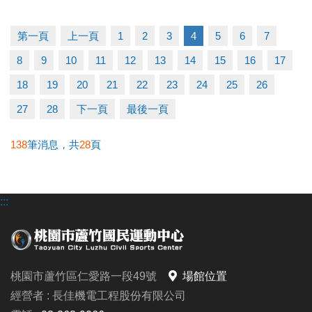
早鳥-----5/11至5/31享88折
一般-----6/1至6/21享95折
第一頁
上一頁
1
2
3
4
5
6
7
多梯優惠---兩梯9折/三梯88折/五梯85折
8
9
10
11
12
13
14
15
16
17
◆泳力試煉營
18
19
20
21
22
23
24
25
26
超早鳥---5/10前享85折
27
28
下一頁
最後一頁
早鳥-----5/11至5/31(一梯9折/兩梯88折)
一般-----6/1至6/30(一梯95折/兩梯9折/三梯88折)
138
筆消息，共
28
頁
◆耕斗耘
:::
早鳥---至6/28前
全日營 $8000/半日營 $4000/第一梯 $3000
6/28後報名 凡參加過耕斗耘或上課學員享9折優惠
桃園市蘆竹區仁愛路一段49號
場館位置
◆伊索教育科學全日營
經營者 : 長佳機電工程股份有限公司
第一周---$4900