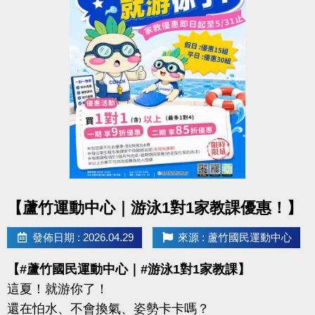
【報名資訊】
◆ 報名截止｜即日起至 6/12（五）21:30止
◆ 報名方式：1F 櫃台臨櫃報名
◆ 保證金：$100／隊
※報名請攜帶身分證影本或戶口名簿
----------------------------------------------------------------
【#賽程公告】
◆ 6/16（二）可至臉書或 IG 查看
點圖片展開大圖
【蘆竹運動中心｜游泳1對1家教課優惠！】
----------------------------------------------------------------
【#比賽組別】
發佈日期 : 2026.04.29
來源 : 蘆竹國民運動中心
◆ 青年組（34歲以下）
【#蘆竹國民運動中心｜#游泳1對1家教課】
◆ 壯年組（35－54歲）
這夏！就游你了！
◆ 樂齡組（55歲以上）
還在怕水、不會換氣、姿勢卡卡嗎？