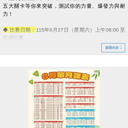
五大關卡等你來突破，測試你的力量、爆發力與耐
力！
◆ 比賽日期：
115年6月27日（星期六）上午08:00 至
完成比賽
◆ 報名資格：
18歲以上皆可參加（男子組／女子組）
展開內容
◆ 報名日期：
即日起至6月17日（星期二）
◆ 報名地點：
蘆竹國民運動中心 3F體適能櫃台（現場
報名）
◆ 活動
【免費報名】！
◆ 活動獎勵：
→ 冠軍獎金：5,000元
→ 亞軍獎金：3,000元
→ 季軍獎金：1,000元
-————————————
五大關卡連續挑戰