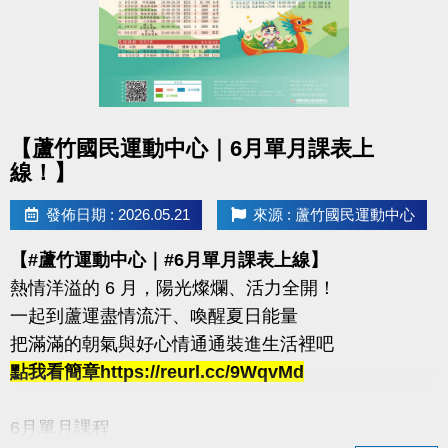
箱跳→ 藥球胸推→ SSB蹲舉→ 槓鈴借力推→滑雪機
每站分開計時，完成一個循環才算成功！
120秒內完成指定動作，考驗你的體能與意志力
凡報名參賽即可獲得 #限量T-SHIRT乙件（數量有限，
點圖片展開大圖
送完為止）
【蘆竹國民運動中心｜6月單月課表上
線！】
加碼優惠 :
發佈日期 : 2026.05.21
來源 : 蘆竹國民運動中心
1.參賽者折扣：參賽者於活動後1週內可享9折購買家
教課程或團體課程（含體驗課程）。
【#蘆竹運動中心｜#6月單月課表上線】
2.運動持續挑戰方案：參賽者若於活動後1週內報名體
熱情洋溢的 6 月，陽光燦爛、活力全開！
適能月會員或者海陸卡，可享9折優惠。
一起到蘆運盡情流汗、喚醒夏日能量
活動優惠不得與其他折扣、優惠、行銷活動合併使用
把滿滿的朝氣與好心情通通裝進生活裡吧
點我看簡章https://reurl.cc/9WqvMd
連絡資訊
-洽詢專線：03-2639066 #112、301
6月單月課程
-官網 :