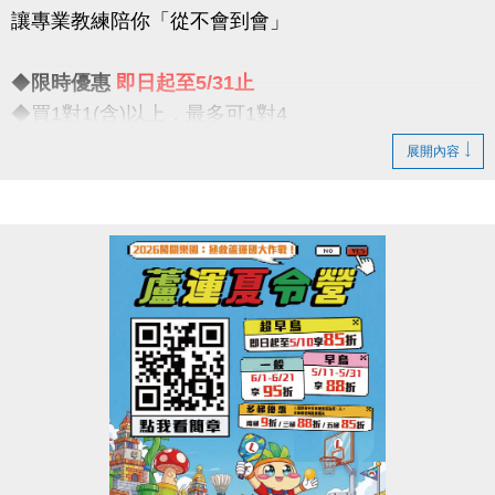
讓專業教練陪你「從不會到會」
比賽項目：混合雙打（不限性別）
◆
限時優惠
即日起至5/31止
【#注意事項】
◆買1對1(含)以上，最多可1對4
（一）報名請攜帶身分證為憑，若兩位選手年紀組別
一對一專屬教學限時優惠開跑
不同，採年紀小者組別報名
展開內容
（二）比賽當日報到請出示身分證或健保卡，以備查
◆一期享【9折】 / 二期享【85折】
核。
◆假日15組 / 平日30組
（三）超過比賽時間 3 分鐘未出賽者，以棄權論（以
大會掛鐘為準）。
真的慢了就沒有！這個夏天，不只是玩水
（四）為使比賽順利進行，大會有權調度場地安排及
是讓你真正「學會游」
出場順序，不得異議。
----------------------------
（五）主辦單位保有延期舉辦比賽、調整場地及最終
注意事項
解釋等權利。
※包班課不在此優惠，登記時需先收費
（六）如有未盡事宜，依現場公告為主。
※每位學生報名後課堂不得超過30堂(含現有課單)
（七）洽詢專線：03-263-9066 #115、116
※每期課程須於3個月內完成，逾期視同放棄(依定型