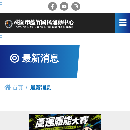
跳
:::
到
主
要
內
容
:::
區
最新消息
首頁
最新消息