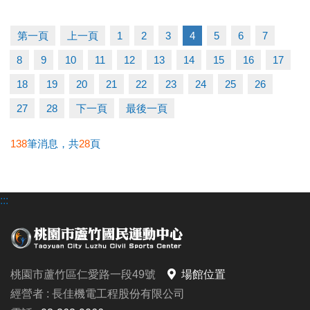
早鳥-----5/11至5/31享88折
一般-----6/1至6/21享95折
第一頁
上一頁
1
2
3
4
5
6
7
多梯優惠---兩梯9折/三梯88折/五梯85折
8
9
10
11
12
13
14
15
16
17
◆泳力試煉營
18
19
20
21
22
23
24
25
26
超早鳥---5/10前享85折
27
28
下一頁
最後一頁
早鳥-----5/11至5/31(一梯9折/兩梯88折)
一般-----6/1至6/30(一梯95折/兩梯9折/三梯88折)
138
筆消息，共
28
頁
◆耕斗耘
:::
早鳥---至6/28前
全日營 $8000/半日營 $4000/第一梯 $3000
6/28後報名 凡參加過耕斗耘或上課學員享9折優惠
桃園市蘆竹區仁愛路一段49號
場館位置
◆伊索教育科學全日營
經營者 : 長佳機電工程股份有限公司
第一周---$4900