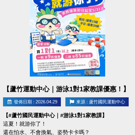
【報名資訊】
◆ 報名截止｜即日起至 6/12（五）21:30止
◆ 報名方式：1F 櫃台臨櫃報名
◆ 保證金：$100／隊
※報名請攜帶身分證影本或戶口名簿
----------------------------------------------------------------
【#賽程公告】
◆ 6/16（二）可至臉書或 IG 查看
點圖片展開大圖
【蘆竹運動中心｜游泳1對1家教課優惠！】
----------------------------------------------------------------
【#比賽組別】
發佈日期 : 2026.04.29
來源 : 蘆竹國民運動中心
◆ 青年組（34歲以下）
【#蘆竹國民運動中心｜#游泳1對1家教課】
◆ 壯年組（35－54歲）
這夏！就游你了！
◆ 樂齡組（55歲以上）
還在怕水、不會換氣、姿勢卡卡嗎？