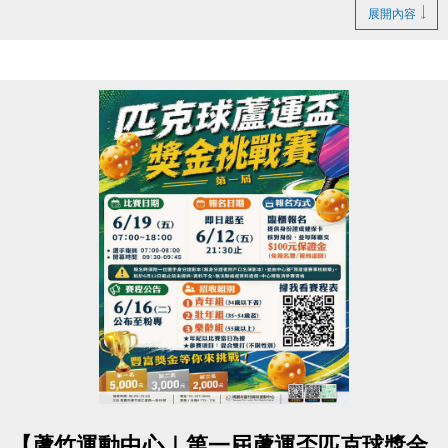
▶ 課程臨櫃報名，【NEW】課程可使用APP報名。
https://www.lzsports.com.tw/zh_TW/news/pageID/1/
展開內容
▶ 標示【 * 】請自備瑜珈墊。
-FB : 桃園市蘆竹國民運動中心
▶ 標示【 ★ 】為平日優惠課程。
-IG : @luzhusports
▶ 上課請穿著運動服裝，並攜帶毛巾、水。
▶ 有氧、瑜珈、飛輪需年滿15歲；懸吊、空瑜需年滿
18歲。
▶ 若因人數不足無法開班，將於開課前通知，並請持
原信用卡、繳費憑證及發票至本中心辦理退費。
連絡資訊
-洽詢專線：03-2639066 #112
-官網 :
https://www.lzsports.com.tw/zh_TW/news/pageID/1/
-FB : 桃園市蘆竹國民運動中心
-IG : @luzhusports
點圖片展開大圖
【蘆竹運動中心｜第一屆蘆運盃匹克球獎金