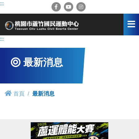
跳
:::
到
主
要
內
容
:::
區
最新消息
首頁
最新消息