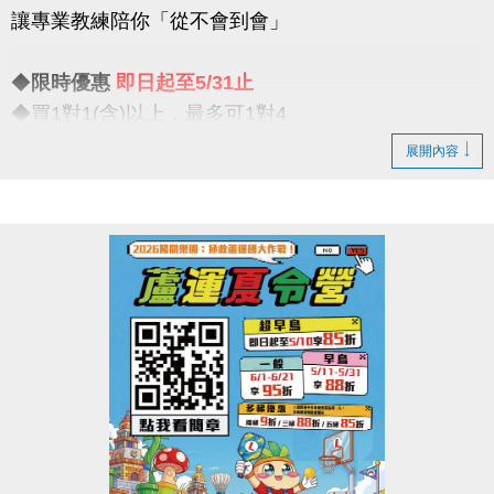
讓專業教練陪你「從不會到會」
比賽項目：混合雙打（不限性別）
◆
限時優惠
即日起至5/31止
【#注意事項】
◆買1對1(含)以上，最多可1對4
（一）報名請攜帶身分證為憑，若兩位選手年紀組別
一對一專屬教學限時優惠開跑
不同，採年紀小者組別報名
展開內容
（二）比賽當日報到請出示身分證或健保卡，以備查
◆一期享【9折】 / 二期享【85折】
核。
◆假日15組 / 平日30組
（三）超過比賽時間 3 分鐘未出賽者，以棄權論（以
大會掛鐘為準）。
真的慢了就沒有！這個夏天，不只是玩水
（四）為使比賽順利進行，大會有權調度場地安排及
是讓你真正「學會游」
出場順序，不得異議。
----------------------------
（五）主辦單位保有延期舉辦比賽、調整場地及最終
注意事項
解釋等權利。
※包班課不在此優惠，登記時需先收費
（六）如有未盡事宜，依現場公告為主。
※每位學生報名後課堂不得超過30堂(含現有課單)
（七）洽詢專線：03-263-9066 #115、116
※每期課程須於3個月內完成，逾期視同放棄(依定型