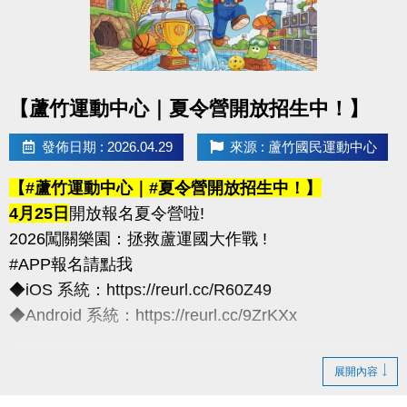
化契約為主)
※以上方案不可共用或轉為他人授課
----------------------------
點圖片展開大圖
【蘆竹運動中心｜夏令營開放招生中！】
連絡資訊
-洽詢專線：03-2639066 #111、112
發佈日期 : 2026.04.29
來源 : 蘆竹國民運動中心
-官網 :
【#蘆竹運動中心｜#夏令營開放招生中！】
https://www.lzsports.com.tw/zh_TW/news/pageID/1/
4月25日
開放報名夏令營啦!
-FB : 桃園市蘆竹國民運動中心
2026闖關樂園：拯救蘆運國大作戰 !
-IG : @luzhusports
#APP報名請點我
◆iOS 系統：https://reurl.cc/R60Z49
◆Android 系統：https://reurl.cc/9ZrKXx
◆全日營/半日營/單項營
展開內容
超早鳥---5/10前享85折