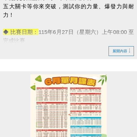
五大關卡等你來突破，測試你的力量、爆發力與耐
力！
◆ 比賽日期：
115年6月27日（星期六）上午08:00 至
完成比賽
◆ 報名資格：
18歲以上皆可參加（男子組／女子組）
展開內容
◆ 報名日期：
即日起至6月17日（星期二）
◆ 報名地點：
蘆竹國民運動中心 3F體適能櫃台（現場
報名）
◆ 活動
【免費報名】！
◆ 活動獎勵：
→ 冠軍獎金：5,000元
→ 亞軍獎金：3,000元
→ 季軍獎金：1,000元
-————————————
五大關卡連續挑戰