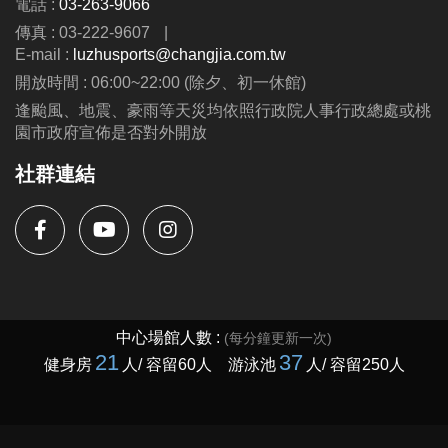
電話 :
03-263-9066
第二周至第九周---$8300
傳真 : 03-222-9607
|
(可與蘆運夏令營並行優惠呦、泳池、耕斗耘除外
E-mail :
luzhusports@changjia.com.tw
開放時間 : 06:00~22:00 (除夕、初一休館)
連絡資訊
逢颱風、地震、豪雨等天災均依照行政院人事行政總處或桃
-洽詢專線：03-2639066 #115、116
園市政府宣佈是否對外開放
-官網 :
社群連結
https://www.lzsports.com.tw/zh_TW/news/pageID/1/
-FB : 桃園市蘆竹國民運動中心
-IG : @luzhusports