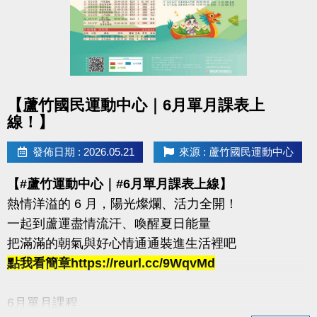
箱跳→ 藥球胸推→ SSB蹲舉→ 槓鈴借力推→滑雪機
每站分開計時，完成一個循環才算成功！
120秒內完成指定動作，考驗你的體能與意志力
凡報名參賽即可獲得 #限量T-SHIRT乙件（數量有限，
點圖片展開大圖
送完為止）
【蘆竹國民運動中心｜6月單月課表上
線！】
加碼優惠 :
發佈日期 : 2026.05.21
來源 : 蘆竹國民運動中心
1.參賽者折扣：參賽者於活動後1週內可享9折購買家
教課程或團體課程（含體驗課程）。
【#蘆竹運動中心｜#6月單月課表上線】
2.運動持續挑戰方案：參賽者若於活動後1週內報名體
熱情洋溢的 6 月，陽光燦爛、活力全開！
適能月會員或者海陸卡，可享9折優惠。
一起到蘆運盡情流汗、喚醒夏日能量
活動優惠不得與其他折扣、優惠、行銷活動合併使用
把滿滿的朝氣與好心情通通裝進生活裡吧
點我看簡章https://reurl.cc/9WqvMd
連絡資訊
-洽詢專線：03-2639066 #112、301
6月單月課程
-官網 :