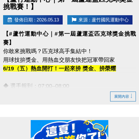
挑戰賽！】
發佈日期 : 2026.05.13
來源 : 蘆竹國民運動中心
【#蘆竹運動中心｜#第一屆蘆運盃匹克球獎金挑戰
賽】
你敢來挑戰嗎？匹克球高手集結中！
用球技拚獎金、用熱血交朋友快把冠軍帶回家
6/19（五）熱血開打！一起來拚 獎金、拚榮耀
◆ 選手報到：07:00–08:00
◆ 開幕時間：09:30–09:45
展開內容
【豐富獎金等你帶回家！】
◆ 第一名｜5,000元
◆ 第二名｜3,000元
◆ 第三名｜2,000元