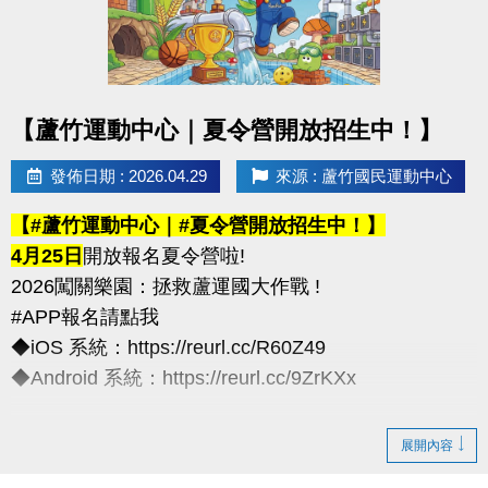
化契約為主)
※以上方案不可共用或轉為他人授課
----------------------------
點圖片展開大圖
【蘆竹運動中心｜夏令營開放招生中！】
連絡資訊
-洽詢專線：03-2639066 #111、112
發佈日期 : 2026.04.29
來源 : 蘆竹國民運動中心
-官網 :
【#蘆竹運動中心｜#夏令營開放招生中！】
https://www.lzsports.com.tw/zh_TW/news/pageID/1/
4月25日
開放報名夏令營啦!
-FB : 桃園市蘆竹國民運動中心
2026闖關樂園：拯救蘆運國大作戰 !
-IG : @luzhusports
#APP報名請點我
◆iOS 系統：https://reurl.cc/R60Z49
◆Android 系統：https://reurl.cc/9ZrKXx
◆全日營/半日營/單項營
展開內容
超早鳥---5/10前享85折