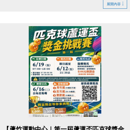
▶ 課程臨櫃報名，【NEW】課程可使用APP報名。
https://www.lzsports.com.tw/zh_TW/news/pageID/1/
展開內容
▶ 標示【 * 】請自備瑜珈墊。
-FB : 桃園市蘆竹國民運動中心
▶ 標示【 ★ 】為平日優惠課程。
-IG : @luzhusports
▶ 上課請穿著運動服裝，並攜帶毛巾、水。
▶ 有氧、瑜珈、飛輪需年滿15歲；懸吊、空瑜需年滿
18歲。
▶ 若因人數不足無法開班，將於開課前通知，並請持
原信用卡、繳費憑證及發票至本中心辦理退費。
連絡資訊
-洽詢專線：03-2639066 #112
-官網 :
https://www.lzsports.com.tw/zh_TW/news/pageID/1/
-FB : 桃園市蘆竹國民運動中心
-IG : @luzhusports
點圖片展開大圖
【蘆竹運動中心｜第一屆蘆運盃匹克球獎金