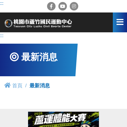
跳
:::
到
主
要
內
容
:::
區
最新消息
首頁
最新消息