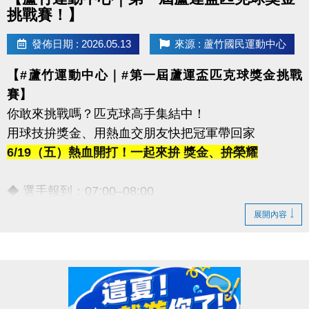
挑戰賽！】
發佈日期 : 2026.05.13
來源 : 蘆竹國民運動中心
【#蘆竹運動中心｜#第一屆蘆運盃匹克球獎金挑戰
賽】
你敢來挑戰嗎？匹克球高手集結中！
用球技拚獎金、用熱血交朋友快把冠軍帶回家
6/19（五）熱血開打！一起來拚 獎金、拚榮耀
◆ 選手報到：07:00–08:00
◆ 開幕時間：09:30–09:45
展開內容
【豐富獎金等你帶回家！】
◆ 第一名｜5,000元
◆ 第二名｜3,000元
◆ 第三名｜2,000元