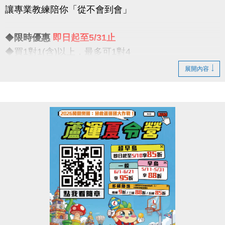
讓專業教練陪你「從不會到會」
比賽項目：混合雙打（不限性別）
◆
限時優惠
即日起至5/31止
【#注意事項】
◆買1對1(含)以上，最多可1對4
（一）報名請攜帶身分證為憑，若兩位選手年紀組別
一對一專屬教學限時優惠開跑
不同，採年紀小者組別報名
展開內容
（二）比賽當日報到請出示身分證或健保卡，以備查
◆一期享【9折】 / 二期享【85折】
核。
◆假日15組 / 平日30組
（三）超過比賽時間 3 分鐘未出賽者，以棄權論（以
大會掛鐘為準）。
真的慢了就沒有！這個夏天，不只是玩水
（四）為使比賽順利進行，大會有權調度場地安排及
是讓你真正「學會游」
出場順序，不得異議。
----------------------------
（五）主辦單位保有延期舉辦比賽、調整場地及最終
注意事項
解釋等權利。
※包班課不在此優惠，登記時需先收費
（六）如有未盡事宜，依現場公告為主。
※每位學生報名後課堂不得超過30堂(含現有課單)
（七）洽詢專線：03-263-9066 #115、116
※每期課程須於3個月內完成，逾期視同放棄(依定型