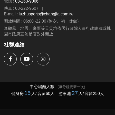
電話 :
03-263-9066
第二周至第九周---$8300
傳真 : 03-222-9607
|
(可與蘆運夏令營並行優惠呦、泳池、耕斗耘除外
E-mail :
luzhusports@changjia.com.tw
開放時間 : 06:00~22:00 (除夕、初一休館)
連絡資訊
逢颱風、地震、豪雨等天災均依照行政院人事行政總處或桃
-洽詢專線：03-2639066 #115、116
園市政府宣佈是否對外開放
-官網 :
社群連結
https://www.lzsports.com.tw/zh_TW/news/pageID/1/
-FB : 桃園市蘆竹國民運動中心
-IG : @luzhusports