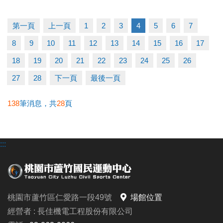
早鳥-----5/11至5/31享88折
一般-----6/1至6/21享95折
第一頁
上一頁
1
2
3
4
5
6
7
多梯優惠---兩梯9折/三梯88折/五梯85折
8
9
10
11
12
13
14
15
16
17
◆泳力試煉營
18
19
20
21
22
23
24
25
26
超早鳥---5/10前享85折
27
28
下一頁
最後一頁
早鳥-----5/11至5/31(一梯9折/兩梯88折)
一般-----6/1至6/30(一梯95折/兩梯9折/三梯88折)
138
筆消息，共
28
頁
◆耕斗耘
:::
早鳥---至6/28前
全日營 $8000/半日營 $4000/第一梯 $3000
6/28後報名 凡參加過耕斗耘或上課學員享9折優惠
桃園市蘆竹區仁愛路一段49號
場館位置
◆伊索教育科學全日營
經營者 : 長佳機電工程股份有限公司
第一周---$4900