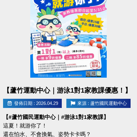
【報名資訊】
◆ 報名截止｜即日起至 6/12（五）21:30止
◆ 報名方式：1F 櫃台臨櫃報名
◆ 保證金：$100／隊
※報名請攜帶身分證影本或戶口名簿
----------------------------------------------------------------
【#賽程公告】
◆ 6/16（二）可至臉書或 IG 查看
點圖片展開大圖
【蘆竹運動中心｜游泳1對1家教課優惠！】
----------------------------------------------------------------
【#比賽組別】
發佈日期 : 2026.04.29
來源 : 蘆竹國民運動中心
◆ 青年組（34歲以下）
【#蘆竹國民運動中心｜#游泳1對1家教課】
◆ 壯年組（35－54歲）
這夏！就游你了！
◆ 樂齡組（55歲以上）
還在怕水、不會換氣、姿勢卡卡嗎？