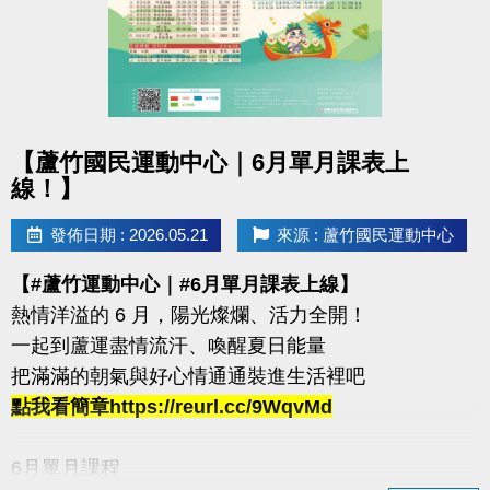
箱跳→ 藥球胸推→ SSB蹲舉→ 槓鈴借力推→滑雪機
每站分開計時，完成一個循環才算成功！
120秒內完成指定動作，考驗你的體能與意志力
凡報名參賽即可獲得 #限量T-SHIRT乙件（數量有限，
點圖片展開大圖
送完為止）
【蘆竹國民運動中心｜6月單月課表上
線！】
加碼優惠 :
發佈日期 : 2026.05.21
來源 : 蘆竹國民運動中心
1.參賽者折扣：參賽者於活動後1週內可享9折購買家
教課程或團體課程（含體驗課程）。
【#蘆竹運動中心｜#6月單月課表上線】
2.運動持續挑戰方案：參賽者若於活動後1週內報名體
熱情洋溢的 6 月，陽光燦爛、活力全開！
適能月會員或者海陸卡，可享9折優惠。
一起到蘆運盡情流汗、喚醒夏日能量
活動優惠不得與其他折扣、優惠、行銷活動合併使用
把滿滿的朝氣與好心情通通裝進生活裡吧
點我看簡章https://reurl.cc/9WqvMd
連絡資訊
-洽詢專線：03-2639066 #112、301
6月單月課程
-官網 :