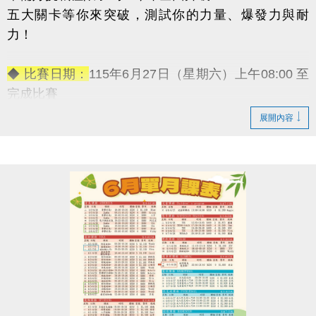
五大關卡等你來突破，測試你的力量、爆發力與耐
力！
◆ 比賽日期：
115年6月27日（星期六）上午08:00 至
完成比賽
◆ 報名資格：
18歲以上皆可參加（男子組／女子組）
展開內容
◆ 報名日期：
即日起至6月17日（星期二）
◆ 報名地點：
蘆竹國民運動中心 3F體適能櫃台（現場
報名）
◆ 活動
【免費報名】！
◆ 活動獎勵：
→ 冠軍獎金：5,000元
→ 亞軍獎金：3,000元
→ 季軍獎金：1,000元
-————————————
五大關卡連續挑戰