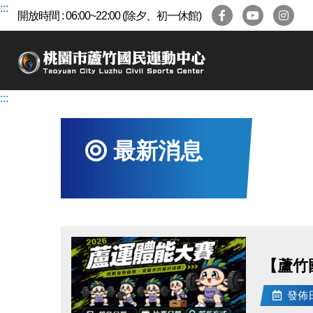
跳
:::
開放時間 : 06:00~22:00 (除夕、初一休館)
到
主
要
內
容
:::
區
最新消息
【蘆竹
發佈日期