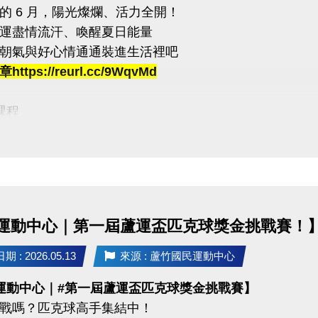
的 6 月，陽光燦爛、活力全開！
計時，完成一個循環才算成功！
運盡情流汗、喚醒夏日能量
內完成指定動作，考驗你的體能與意志力
朝氣與好心情通通裝進生活裡吧
賽即可獲得 #限量T-SHIRT乙件（數量有限，送完為止）
ttps://reurl.cc/9WqvMd
:
課程
者折扣：參賽者於活動後1週內可享9折購買家教課程或團
臨櫃報名，【NEW】課程可使用APP報名。
持續挑戰方案：參賽者若於活動後1週內報名體適能月會員
【 * 】請自備瑜珈墊。
不得與其他折扣、優惠、行銷活動合併使用
【 ★ 】為平日優惠課程。
請穿著運動服裝，並攜帶毛巾、水。
03-2639066 #112、301
、瑜珈、飛輪需年滿15歲；懸吊、空瑜需年滿18歲。
運動中心｜第一屆蘆運盃匹克球獎金挑戰賽！
tps://www.lzsports.com.tw/zh_TW/news/pageID/1/
人數不足無法開班，將於開課前通知，並請持原信用卡、
 桃園市蘆竹國民運動中心
 : 2026.05.13
來源 : 蘆竹國民運動中心
uzhusports
運動中心｜#第一屆蘆運盃匹克球獎金挑戰賽】
03-2639066 #112
戰嗎？匹克球高手集結中！
tps://www.lzsports.com.tw/zh_TW/news/pageID/1/