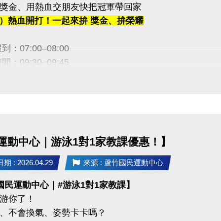
獎金、用熱血交朋友快把冠軍帶回家
 桃園市蘆竹國民運動中心
（五）熱血開打！一起來拚 獎金、拚榮耀
uzhusports
：07:00–08:00
：09:30–09:45
金等你帶回家！】
｜5,000元
｜3,000元
｜2,000元
運動中心｜游泳1對1家教課優惠！】
訊】
 : 2026.04.29
來源 : 蘆竹國民運動中心
止｜即日起至 6/12（五）21:30止
國民運動中心｜#游泳1對1家教課】
方式：1F 櫃台臨櫃報名
游你了！
：$100／隊
、不會換氣、姿勢卡卡嗎？