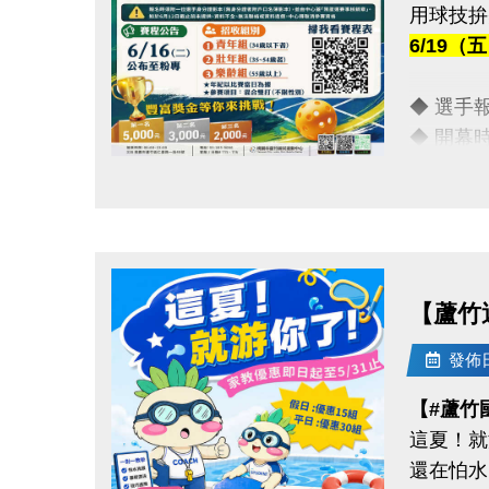
用球技拚
-FB :
6/19
-IG : @l
◆ 選手報到
◆ 開幕時間
點圖片展開大圖
【豐富獎
◆ 第一名
◆ 第二名
◆ 第三名
【蘆竹
【報名資
發佈日期
◆ 報名截
【#蘆竹
◆ 報名
這夏！就
◆ 保證金
還在怕水