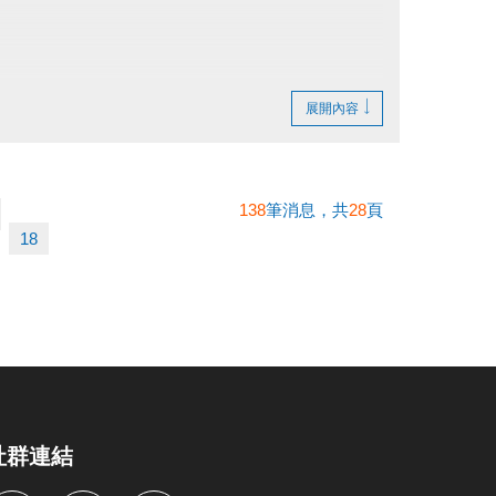
不得異議。
。
展開內容
138
筆消息，共
28
頁
18
社群連結