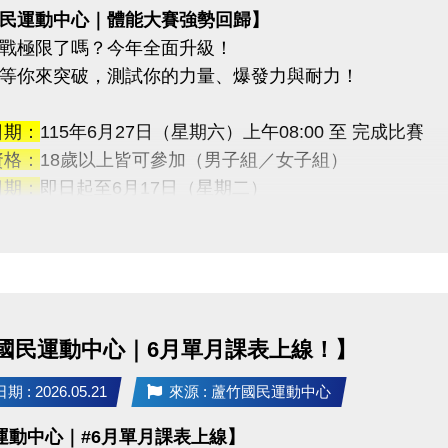
民運動中心｜體能大賽強勢回歸】
戰極限了嗎？今年全面升級！
等你來突破，測試你的力量、爆發力與耐力！
日期：
115年6月27日（星期六）上午08:00 至 完成比賽
資格：
18歲以上皆可參加（男子組／女子組）
日期：
即日起至6月17日（星期二）
地點：
蘆竹國民運動中心 3F體適能櫃台（現場報名）
【免費報名】！
獎勵：
金：5,000元
金：3,000元
國民運動中心｜6月單月課表上線！】
金：1,000元
—————————
 : 2026.05.21
來源 : 蘆竹國民運動中心
連續挑戰
運動中心｜#6月單月課表上線】
藥球胸推→ SSB蹲舉→ 槓鈴借力推→滑雪機