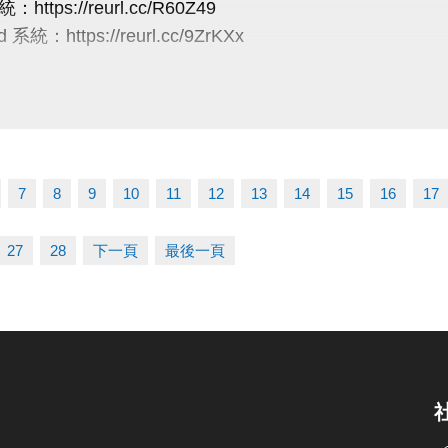
：https://reurl.cc/R60Z49
案不可共用或轉為他人授課
使比賽順利進行，大會有權調度場地安排及出場順序，
 系統：https://reurl.cc/9ZrKXx
----------------
辦單位保有延期舉辦比賽、調整場地及最終解釋等權利
有未盡事宜，依現場公告為主。
/半日營/單項營
線：03-263-9066 #115、116
5/10前享85折
03-2639066 #111、112
5/11至5/31享88折
tps://www.lzsports.com.tw/zh_TW/news/pageID/1/
-6/1至6/21享95折
 桃園市蘆竹國民運動中心
7
8
9
10
11
12
13
14
15
16
17
--兩梯9折/三梯88折/五梯85折
uzhusports
27
28
下一頁
最後一頁
煉營
5/10前享85折
-5/11至5/31(一梯9折/兩梯88折)
-6/1至6/30(一梯95折/兩梯9折/三梯88折)
6/28前