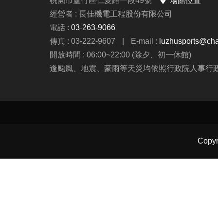
桃園市蘆竹區仁愛路一段49號
場館位置
全日營 $8
經營者 : 長佳機電工程股份有限公司
6/28
電話 :
03-263-9066
傳真 : 03-222-9607
|
E-mail :
luzhusports@cha
◆伊索教
開放時間 : 06:00~22:00 (除夕、初一休館)
第一周---
逢颱風、地震、豪雨等天災均依照行政院人事行
第二周至第
(可與蘆
連絡資訊
-洽詢專線：
-官網 : ht
Copy
-FB :
-IG : @l