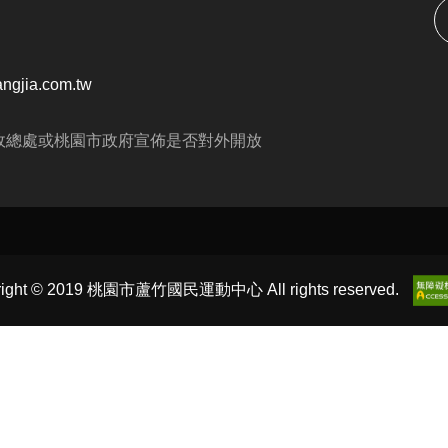
000/半日營 $4000/第一梯 $3000
後報名 凡參加過耕斗耘或上課學員享9折優惠
ngjia.com.tw
育科學全日營
$4900
政總處或桃園市政府宣佈是否對外開放
九周---$8300
運夏令營並行優惠呦、泳池、耕斗耘除外
03-2639066 #115、116
tps://www.lzsports.com.tw/zh_TW/news/pageID/1/
right © 2019 桃園市蘆竹國民運動中心 All rights reserved.
 桃園市蘆竹國民運動中心
uzhusports