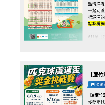
熱情洋溢
每站分開
一起到蘆
120秒
把滿滿的
凡報名參
點我看簡章h
加碼優惠 
6月單月
1.參賽
▶ 課程
2.運動
點圖片展開大圖
▶ 標示
活動優惠
▶ 標示
連絡資訊
▶ 上課
-洽詢專線：
▶ 有氧
【蘆竹
-官網 : ht
▶ 若因
-FB :
發佈日期
-IG : @l
連絡資訊
【#蘆竹
-洽詢專線：
你敢來挑
-官網 : ht