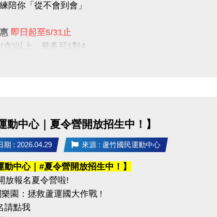
練陪你「從不會到會」
攜帶身分證影本或戶口名簿
----------------------------------------------------
優惠
即日起至5/31止
公告】
1(含)以上，最多可1對4
6（二）可至臉書或 IG 查看
屬教學限時優惠開跑
----------------------------------------------------
組別】
【9折】 / 二期享【85折】
組（34歲以下）
組 / 平日30組
（35－54歲）
組（55歲以上）
運動中心｜夏令營開放招生中！】
就沒有！這個夏天，不只是玩水
正「學會游」
：混合雙打（不限性別）
 : 2026.04.29
來源 : 蘆竹國民運動中心
----------------
運動中心｜#夏令營開放招生中！】
事項】
開放報名夏令營啦!
不在此優惠，登記時需先收費
名請攜帶身分證為憑，若兩位選手年紀組別不同，採年
闖關樂園：拯救蘆運國大作戰 !
生報名後課堂不得超過30堂(含現有課單)
賽當日報到請出示身分證或健保卡，以備查核。
報名請點我
程須於3個月內完成，逾期視同放棄(依定型化契約為主)
過比賽時間 3 分鐘未出賽者，以棄權論（以大會掛鐘為