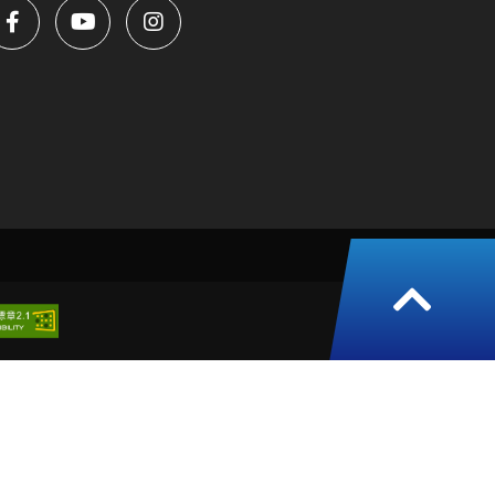
返
回
頁
面