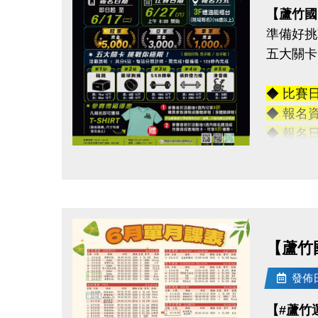
【蘆竹國
準備好挑
五大關卡
◆ 比賽
◆ 報名
◆ 報名
◆ 報名
點圖片展開大圖
◆ 活動
◆ 活動
→ 冠軍獎
→ 亞軍獎
【蘆竹
→ 季軍獎
-———
發佈日期
五大關卡
【#蘆竹
箱跳→ 