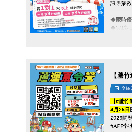
讓專業教
※報名請
------------
◆
限時
【#賽程
◆買1對
◆ 6/1
一對一專
------------
點圖片展開大圖
【#比賽
◆一期享
◆ 青年
◆假日15
◆ 壯年組
◆ 樂齡
【蘆竹
真的慢了
是讓你真
比賽項目
發佈日期
------------
【#蘆竹
注意事項
【#注意
4月25日
※包班課
（一）報
2026
※每位學
（二）比
#APP
※每期課
（三）超