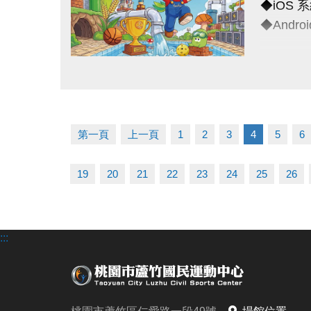
◆iOS 系統
※以上方
（四）為
◆Android
------------
（五）主
（六）如
◆全日營
連絡資訊
（七）洽詢專
點圖片展開大圖
超早鳥---
-洽詢專線：
早鳥-----
-官網 : ht
一般----
-FB :
第一頁
上一頁
1
2
3
4
5
6
多梯優惠-
-IG : @l
19
20
21
22
23
24
25
26
◆泳力試
超早鳥---
早鳥----
:::
一般----
◆耕斗耘
早鳥---至