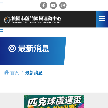
跳
:::
到
主
要
內
容
:::
區
最新消息
首頁
最新消息