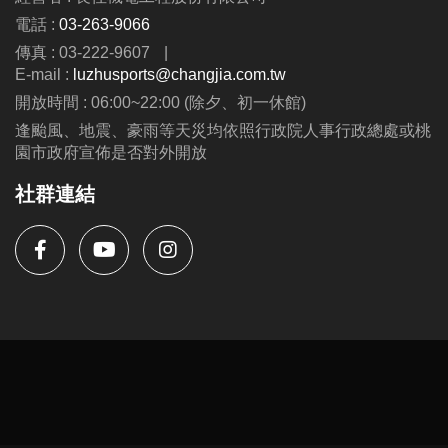
06/30 #前 本期臨櫃報名
電話 :
03-263-9066
傳真 : 03-222-9607
|
．◆* 有 #加碼優惠 喔 ◆*．
E-mail :
luzhusports@changjia.com.tw
同一人報名三門以上 → 88折優惠
開放時間 : 06:00~22:00 (除夕、初一休館)
同一人報名兩門以上 → 9折優惠
逢颱風、地震、豪雨等天災均依照行政院人事行政總處或桃
園市政府宣佈是否對外開放
連絡資訊
社群連結
-洽詢專線：03-2639066 #112
-官網 :
https://www.lzsports.com.tw/zh_TW/news/pageID/1/
-FB : 桃園市蘆竹國民運動中心
-IG : @luzhusports