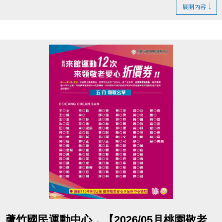
展開內容
【#KPOP #Cover #體驗課】
◆體驗價
→ $150／堂
◆報名日期
→ 即日起至課程當天
◆報名地點
→ 中心二樓櫃檯現場報名
◆報名資格
→ 年滿12歲
◆開班人數
→ 8人成班，限額20名
◆開班時間 :
6/16(二) → 13:30-14:30
6/17(三) → 19:35-20:35
6/17(三) → 20:40-21:40
◆體驗課曲目 :
#IVE－BANG BANG
#ITZY－THAT'S A NO NO
點圖片展開大圖
蘆竹國民運動中心，【2026/05月桃園敬老