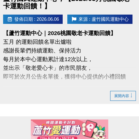
#KiiiKiii－I Do Me（或依實際課程曲目調整）
卡運動回饋！】
◆注意事項
發佈日期 : 2026.06.06
來源 : 蘆竹國民運動中心
1.請穿著運動服裝及乾淨運動鞋，並攜帶水壺、毛
【蘆竹運動中心｜2026桃園敬老卡運動回饋】
巾。
五月 的運動回饋名單出爐啦
2.因個人因素無法參與者，恕不退費。
感謝長輩們持續運動、保持活力
3.欲轉班者請至櫃檯辦理，每人限辦理乙次。
每月於本中心運動累計達12次以上，
4.場館內禁止飲食（飲用水及運動飲料除外）。
並出示「敬老愛心卡」的市民朋友，
5.主辦單位保有課程調整、延期及最終解釋權。
即可於次月公告名單後，獲得中心提供的小禮回饋
6.如有未盡事宜，依現場公告為準。
請於115年6/5日後 攜帶敬老愛心卡至本中心領取
展開內容
◆連絡資訊
-洽詢專線：03-2639066 #112
領取提醒
-官網 :
◆ 需本人親自前來領取
https://www.lzsports.com.tw/zh_TW/news/pageID/1/
◆ 不可委託他人代領
-FB : 桃園市蘆竹國民運動中心