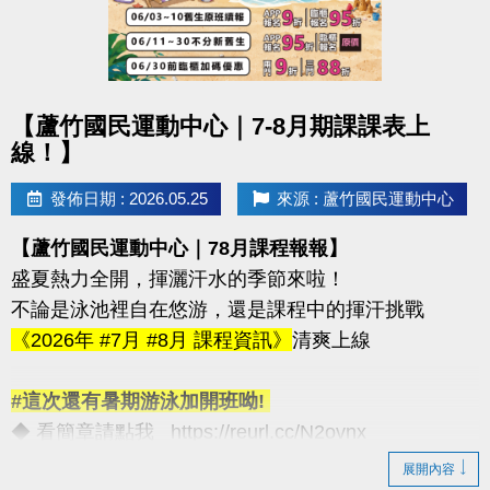
◆飛輪課程 ◆肌力訓練
◆瑜珈課程 ◆有氧課程 ◆樂齡課程
-----
（依中心公告課程為主）
點圖片展開大圖
【蘆竹國民運動中心｜7-8月期課課表上
【注意事項】
線！】
*各項設施優惠名額有限! 額滿為止喔
*使用優惠購票/訂位(限當日)恕無法退費&使用次數
發佈日期 : 2026.05.25
來源 : 蘆竹國民運動中心
*每人每日享有一次優惠，跨場館計算
【蘆竹國民運動中心｜78月課程報報】
*當年度門票入場優惠以每人24次為上限
盛夏熱力全開，揮灑汗水的季節來啦！
-----
不論是泳池裡自在悠游，還是課程中的揮汗挑戰
名額與場次有限，快揪朋友一起來！
《2026年 #7月 #8月 課程資訊》
清爽上線
連絡資訊
#這次還有暑期游泳加開班呦!
-洽詢專線：03-2639066 #112
◆ 看簡章請點我 https://reurl.cc/N2ovnx
-官網 :
◆ 課程報名方式 #可臨櫃 #可線上
展開內容
https://www.lzsports.com.tw/zh_TW/news/pageID/1/