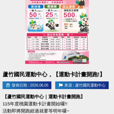
-IG : @luzhusports
持續運動不僅讓身體更健康，
還能感受滿滿的鼓勵與心意
連絡資訊
-洽詢專線：03-2639066 #112
-官網 :
https://www.lzsports.com.tw/zh_TW/news/pageID/1/
-FB : 桃園市蘆竹國民運動中心
-IG : @luzhusports
點圖片展開大圖
蘆竹國民運動中心，【運動卡計畫開跑!】
發佈日期 : 2026.06.05
來源 : 蘆竹國民運動中心
【蘆竹國民運動中心｜運動卡計畫開跑】
115年度桃園運動卡計畫開始囉!!
活動即將開跑錯過就要等明年囉~