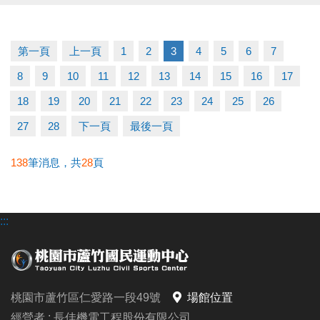
★ iOS 系統：https://reurl.cc/R60Z49
-FB : 桃園市蘆竹國民運動中心
★ Android 系統：https://reurl.cc/9ZrKXx
-IG : @luzhusports
第一頁
上一頁
1
2
3
4
5
6
7
◆ 課程報名時程
8
9
10
11
12
13
14
15
16
17
06/03-06/10 #舊生原班續報
使用APP享9折優惠（部分課程無折扣），臨櫃享95折
18
19
20
21
22
23
24
25
26
~
27
28
下一頁
最後一頁
舊生們享有優先報名的期間，千萬別錯過！
138
筆消息，共
28
頁
【舊生定義】
報名完整5-6月期課、6月單月課程
:::
且開班成功，無中途退費之學員
06/11-06/30 #不分新舊生
APP報名享95折優惠
桃園市蘆竹區仁愛路一段49號
場館位置
經營者 : 長佳機電工程股份有限公司