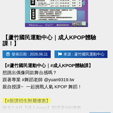
至檢錄處完成檢
錄，若未於時間內完成檢錄者，視同棄權，各隊員
不得異議。
3.大會得視賽程進度調整檢錄及比賽時間，並以現場
競賽組廣播為主。
點圖片展開大圖
【蘆竹國民運動中心｜成人KPOP體驗
課！】
◆連絡資訊
-洽詢專線：03-2639066 #115
發佈日期 : 2026.06.11
來源 : 蘆竹國民運動中心
-官網 :
【#蘆竹國民運動中心｜#成人KPOP體驗課】
https://www.lzsports.com.tw/zh_TW/news/pageID/1/
想跳出偶像同款舞台感嗎？
-FB : 桃園市蘆竹國民運動中心
跟著專業 #舞蹈老師 @yuan9319.tw
-IG : @luzhusports
親自授課~ 一起挑戰人氣 KPOP 舞蹈！
【#新課招生附屬優惠】
報名7-8月【成人Kpop】期課享9折優惠