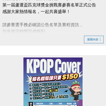
第一屆蘆運盃匹克球獎金挑戰賽參賽名單正式公告
感謝大家熱情報名，一起共襄盛舉！
請參賽選手務必確認公告名單及賽程資訊，
並依規定時間完成報到。
展開內容
◆【#報到需知】
1.報到時需攜帶二位選手證件（身分證 or 健保卡）
及保證金繳款憑單至報到處報到。
2.各參賽人員，應於該隊第一場比賽前30分鐘完成報
到。
◆【#檢錄需知】
1.檢錄時需攜帶二位選手證件（身分證 or 健保卡）
至檢錄處報到且需扣證件直至賽後歸還。
2.各場次選手，須於請賽組廣播後10分鐘內攜帶證件