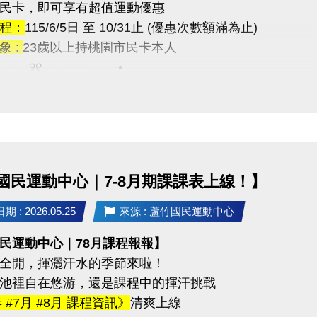
民卡，即可享有超值運動優惠
tps://www.lzsports.com.tw/zh_TW/news/pageID/1/
訊
程：
115/6/5日 至 10/31止 (優惠次數額滿為止)
 桃園市蘆竹國民運動中心
03-2639066 #112
象 :
23歲以上持桃園市民卡本人
uzhusports
tps://www.lzsports.com.tw/zh_TW/news/pageID/1/
┈┈┈୨୧┈┈┈┈┈┈•
 桃園市蘆竹國民運動中心
目】
uzhusports
半價$50/次
次數僅4,800人次，額滿為止
: 半價$25/時 ◆第二小時開始恢復原價
國民運動中心｜7-8月期課課表上線！】
次數僅1,600人次，額滿為止
 : 2026.05.25
來源 : 蘆竹國民運動中心
程優惠】
民運動中心｜78月課程報報】
堂為一期，只要當期到課時數達八成
全開，揮灑汗水的季節來啦！
$500 元 學費折抵！
池裡自在悠游，還是課程中的揮汗挑戰
程類型】
年 #7月 #8月 課程資訊》
清爽上線
程 ◆肌力訓練