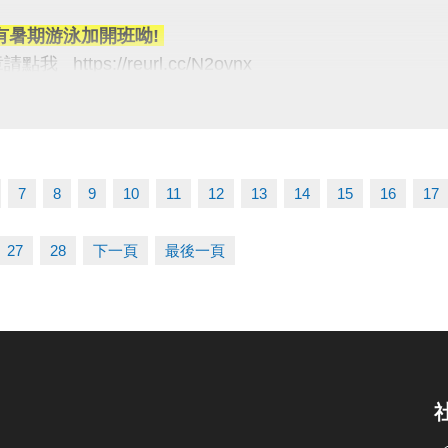
程 ◆有氧課程 ◆樂齡課程
有暑期游泳加開班呦!
我 https://reurl.cc/N2ovnx
公告課程為主）
報名方式 #可臨櫃 #可線上
項】
統：https://reurl.cc/R60Z49
施優惠名額有限! 額滿為止喔
d 系統：https://reurl.cc/9ZrKXx
惠購票/訂位(限當日)恕無法退費&使用次數
日享有一次優惠，跨場館計算
7
8
9
10
11
12
13
14
15
16
17
報名時程
門票入場優惠以每人24次為上限
06/10 #舊生原班續報
27
28
下一頁
最後一頁
P享9折優惠（部分課程無折扣），臨櫃享95折~
次有限，快揪朋友一起來！
有優先報名的期間，千萬別錯過！
義】
03-2639066 #112
5-6月期課、6月單月課程
tps://www.lzsports.com.tw/zh_TW/news/pageID/1/
功，無中途退費之學員
 桃園市蘆竹國民運動中心
uzhusports