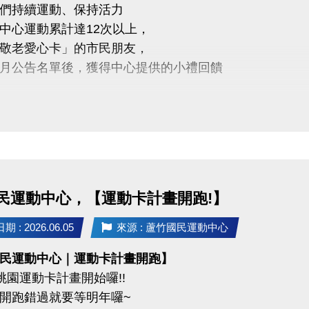
們持續運動、保持活力
→ 19:35-20:35
中心運動累計達12次以上，
→ 20:40-21:40
敬老愛心卡」的市民朋友，
月公告名單後，獲得中心提供的小禮回饋
曲目 :
ANG BANG
5年6/5日後 攜帶敬老愛心卡至本中心領取
THAT'S A NO NO
Kiii－I Do Me（或依實際課程曲目調整）
醒
人親自前來領取
項
委託他人代領
著運動服裝及乾淨運動鞋，並攜帶水壺、毛巾。
民運動中心，【運動卡計畫開跑!】
人因素無法參與者，恕不退費。
不僅讓身體更健康，
班者請至櫃檯辦理，每人限辦理乙次。
 : 2026.06.05
來源 : 蘆竹國民運動中心
滿滿的鼓勵與心意
內禁止飲食（飲用水及運動飲料除外）。
民運動中心｜運動卡計畫開跑】
單位保有課程調整、延期及最終解釋權。
度桃園運動卡計畫開始囉!!
未盡事宜，依現場公告為準。
開跑錯過就要等明年囉~
03-2639066 #112