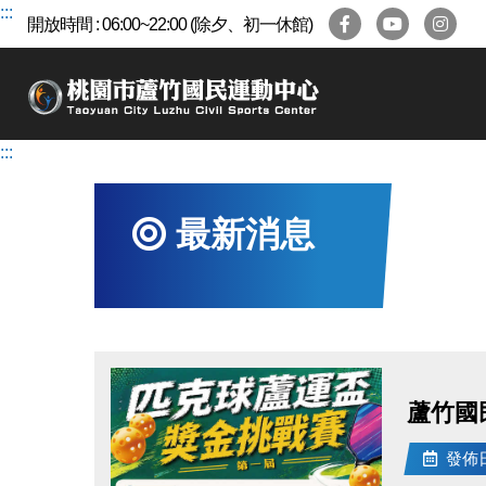
跳
:::
開放時間 : 06:00~22:00 (除夕、初一休館)
到
主
要
內
容
:::
區
最新消息
蘆竹國
發佈日期