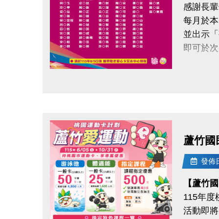
感謝長輩
6/17(三) 
每月於本
6/17(三) 
並出示「
即可於次
◆體驗課
#IVE－B
請於11
#ITZY－
點圖片展開大圖
#Kiii
領取提
◆ 需本
◆注意事
◆ 不可
1.請穿
蘆竹國
2.因個
持續運動
3.欲轉
發佈日期
還能感受
4.場館
【蘆竹國
5.主辦
115年
連絡資訊
6.如有
活動即將
-洽詢專線：