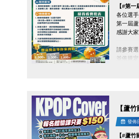
【#第一
各位選手
第一屆蘆
感謝大家
請參賽選
並依規定
點圖片展開大圖
◆【#報
1.報到
及保證
2.各參
【蘆竹
◆【#檢
發佈日期
1.檢錄
【#蘆竹
至檢錄