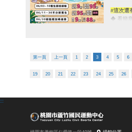
◆瑜珈課
#這次還
-----
◆ 看簡章請點
（依中心
◆ 課程
【注意事
點圖片展開大圖
★ iOS 系
*各項設
★ Androi
*使用優
*每人每
第一頁
上一頁
1
2
3
4
5
6
◆ 課程
*當年度
06/03-
-----
19
20
21
22
23
24
25
26
使用AP
名額與場
舊生們享
連絡資訊
:::
【舊生定
-洽詢專線：
報名完整
-官網 : ht
且開班成
-FB :
-IG : @l