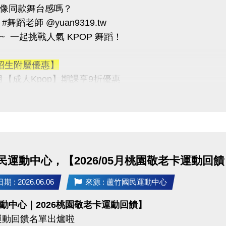
像同款舞台感嗎？
次選手，須於請賽組廣播後10分鐘內攜帶證件至檢錄處完
#舞蹈老師 @yuan9319.tw
未於時間內完成檢錄者，視同棄權，各隊員不得異議。
~ 一起挑戰人氣 KPOP 舞蹈！
得視賽程進度調整檢錄及比賽時間，並以現場競賽組廣播為
招生附屬優惠】
訊
8月【成人Kpop】期課享9折優惠
03-2639066 #115
tps://www.lzsports.com.tw/zh_TW/news/pageID/1/
 #Cover #體驗課】
 桃園市蘆竹國民運動中心
→ $150／堂
uzhusports
期
→ 即日起至課程當天
點
→ 中心二樓櫃檯現場報名
民運動中心，【2026/05月桃園敬老卡運動回
格
→ 年滿12歲
數
→ 8人成班，限額20名
 : 2026.06.06
來源 : 蘆竹國民運動中心
動中心｜2026桃園敬老卡運動回饋】
 :
運動回饋名單出爐啦
→ 13:30-14:30