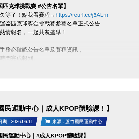
屆匹克球挑戰賽 #公告名單】
久等了！點我看賽程→
https://reurl.cc/j6ALrn
運盃匹克球獎金挑戰賽參賽名單正式公告
熱情報名，一起共襄盛舉！
手務必確認公告名單及賽程資訊，
時間完成報到。
到需知】
時需攜帶二位選手證件（身分證 or 健保卡）
金繳款憑單至報到處報到。
賽人員，應於該隊第一場比賽前30分鐘完成報到。
國民運動中心｜成人KPOP體驗課！】
錄需知】
 : 2026.06.11
來源 : 蘆竹國民運動中心
時需攜帶二位選手證件（身分證 or 健保卡）
國民運動中心｜#成人KPOP體驗課】
處報到且需扣證件直至賽後歸還。