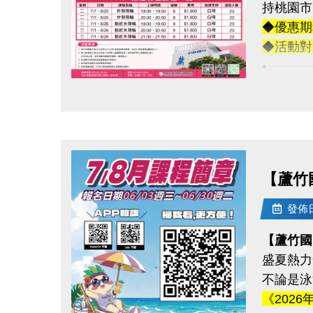
持桃園市
-官網 : ht
◆連絡資
◆優惠期
-FB :
-洽詢專線：
◆活動對
-IG : @l
-官網 : ht
•┈┈┈
-FB :
【優惠項
-IG : @l
點圖片展開大圖
◆游泳池:
→ 優惠
┈┈┈┈
◆體適能
【蘆竹
→ 優惠
┈┈┈┈
發佈日期
【特色課
【蘆竹國
每 5 
盛夏熱力
結算即享 
不論是泳
【適用課
《2026
◆飛輪課