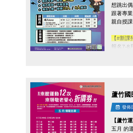
想跳出偶
2.各場
跟著專業 
錄，若
親自授課
3.大會
【#新課
◆連絡資
報名7-
-洽詢專線：
-官網 : ht
點圖片展開大圖
【#KPOP
-FB :
◆體驗價
-IG : @l
◆報名日
◆報名地
蘆竹國
◆報名資
◆開班人
發佈日期
【蘆竹運
◆開班時間
五月 的
6/16(二) 