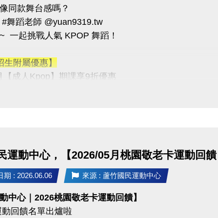
像同款舞台感嗎？
次選手，須於請賽組廣播後10分鐘內攜帶證件至檢錄處完
#舞蹈老師 @yuan9319.tw
未於時間內完成檢錄者，視同棄權，各隊員不得異議。
~ 一起挑戰人氣 KPOP 舞蹈！
得視賽程進度調整檢錄及比賽時間，並以現場競賽組廣播為
招生附屬優惠】
訊
8月【成人Kpop】期課享9折優惠
03-2639066 #115
tps://www.lzsports.com.tw/zh_TW/news/pageID/1/
 #Cover #體驗課】
 桃園市蘆竹國民運動中心
→ $150／堂
uzhusports
期
→ 即日起至課程當天
點
→ 中心二樓櫃檯現場報名
民運動中心，【2026/05月桃園敬老卡運動回
格
→ 年滿12歲
數
→ 8人成班，限額20名
 : 2026.06.06
來源 : 蘆竹國民運動中心
動中心｜2026桃園敬老卡運動回饋】
 :
運動回饋名單出爐啦
→ 13:30-14:30