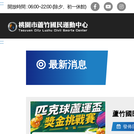
跳
:::
開放時間 : 06:00~22:00 (除夕、初一休館)
到
主
要
內
容
:::
區
最新消息
蘆竹國
發佈日期