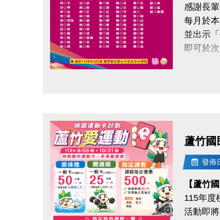
感謝長輩
6/17(三) 
每月於本
6/17(三) 
並出示「
即可於次
◆體驗課
#IVE－B
請於11
#ITZY－
點圖片展開大圖
#Kiii
領取提
◆ 需本
◆注意事
◆ 不可
1.請穿
蘆竹國
2.因個
持續運動
3.欲轉
發佈日期
還能感受
4.場館
【蘆竹國
5.主辦
115年
連絡資訊
6.如有
活動即將
-洽詢專線：