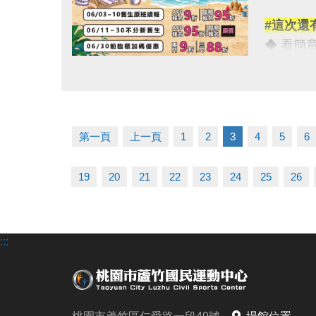
◆瑜珈課
#這次還
-----
◆ 看簡章請點
（依中心
◆ 課程
【注意事
點圖片展開大圖
★ iOS 系
*各項設
★ Androi
*使用優
*每人每
第一頁
上一頁
1
2
3
4
5
6
◆ 課程
*當年度
06/03-
-----
19
20
21
22
23
24
25
26
使用AP
名額與場
舊生們享
連絡資訊
:::
【舊生定
-洽詢專線：
報名完整
-官網 : ht
且開班成
-FB :
-IG : @l