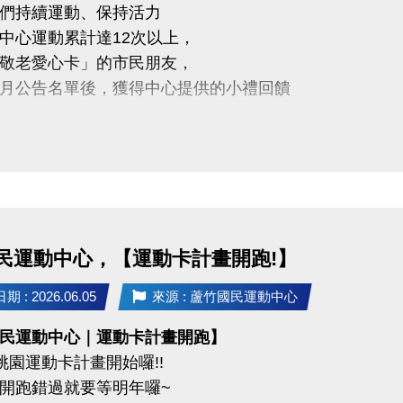
們持續運動、保持活力
→ 19:35-20:35
中心運動累計達12次以上，
→ 20:40-21:40
敬老愛心卡」的市民朋友，
月公告名單後，獲得中心提供的小禮回饋
曲目 :
ANG BANG
5年6/5日後 攜帶敬老愛心卡至本中心領取
THAT'S A NO NO
Kiii－I Do Me（或依實際課程曲目調整）
醒
人親自前來領取
項
委託他人代領
著運動服裝及乾淨運動鞋，並攜帶水壺、毛巾。
民運動中心，【運動卡計畫開跑!】
人因素無法參與者，恕不退費。
不僅讓身體更健康，
班者請至櫃檯辦理，每人限辦理乙次。
 : 2026.06.05
來源 : 蘆竹國民運動中心
滿滿的鼓勵與心意
內禁止飲食（飲用水及運動飲料除外）。
民運動中心｜運動卡計畫開跑】
單位保有課程調整、延期及最終解釋權。
度桃園運動卡計畫開始囉!!
未盡事宜，依現場公告為準。
開跑錯過就要等明年囉~
03-2639066 #112