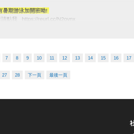
程 ◆有氧課程 ◆樂齡課程
有暑期游泳加開班呦!
我 https://reurl.cc/N2ovnx
公告課程為主）
報名方式 #可臨櫃 #可線上
項】
統：https://reurl.cc/R60Z49
施優惠名額有限! 額滿為止喔
d 系統：https://reurl.cc/9ZrKXx
惠購票/訂位(限當日)恕無法退費&使用次數
日享有一次優惠，跨場館計算
7
8
9
10
11
12
13
14
15
16
17
報名時程
門票入場優惠以每人24次為上限
06/10 #舊生原班續報
27
28
下一頁
最後一頁
P享9折優惠（部分課程無折扣），臨櫃享95折~
次有限，快揪朋友一起來！
有優先報名的期間，千萬別錯過！
義】
03-2639066 #112
5-6月期課、6月單月課程
tps://www.lzsports.com.tw/zh_TW/news/pageID/1/
功，無中途退費之學員
 桃園市蘆竹國民運動中心
uzhusports