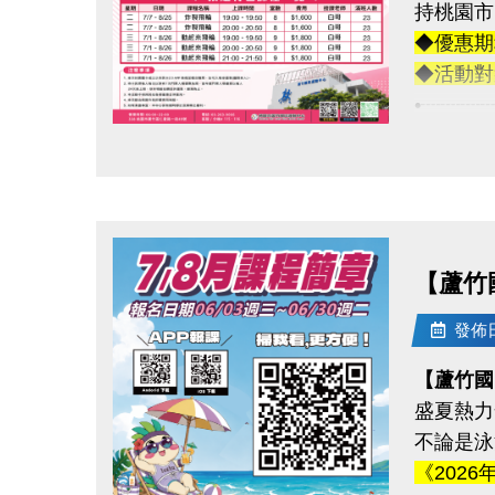
持桃園市
-官網 : ht
◆連絡資
◆優惠期
-FB :
-洽詢專線：
◆活動對
-IG : @l
-官網 : ht
•┈┈┈
-FB :
【優惠項
-IG : @l
點圖片展開大圖
◆游泳池:
→ 優惠
┈┈┈┈
◆體適能
【蘆竹
→ 優惠
┈┈┈┈
發佈日期
【特色課
【蘆竹國
每 5 
盛夏熱力
結算即享 
不論是泳
【適用課
《2026
◆飛輪課