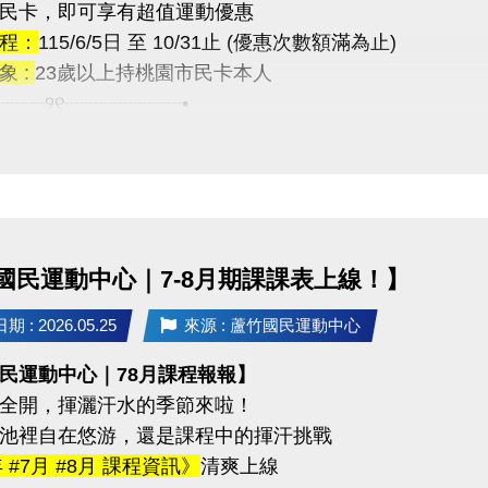
民卡，即可享有超值運動優惠
tps://www.lzsports.com.tw/zh_TW/news/pageID/1/
訊
程：
115/6/5日 至 10/31止 (優惠次數額滿為止)
 桃園市蘆竹國民運動中心
03-2639066 #112
象 :
23歲以上持桃園市民卡本人
uzhusports
tps://www.lzsports.com.tw/zh_TW/news/pageID/1/
┈┈┈୨୧┈┈┈┈┈┈•
 桃園市蘆竹國民運動中心
目】
uzhusports
半價$50/次
次數僅4,800人次，額滿為止
: 半價$25/時 ◆第二小時開始恢復原價
國民運動中心｜7-8月期課課表上線！】
次數僅1,600人次，額滿為止
 : 2026.05.25
來源 : 蘆竹國民運動中心
程優惠】
民運動中心｜78月課程報報】
堂為一期，只要當期到課時數達八成
全開，揮灑汗水的季節來啦！
$500 元 學費折抵！
池裡自在悠游，還是課程中的揮汗挑戰
程類型】
年 #7月 #8月 課程資訊》
清爽上線
程 ◆肌力訓練