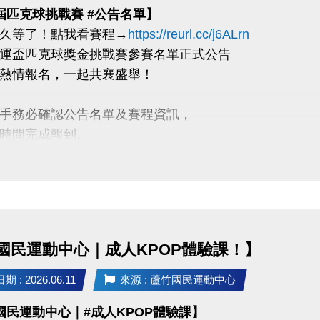
屆匹克球挑戰賽 #公告名單】
久等了！點我看賽程→
https://reurl.cc/j6ALrn
運盃匹克球獎金挑戰賽參賽名單正式公告
熱情報名，一起共襄盛舉！
手務必確認公告名單及賽程資訊，
時間完成報到。
到需知】
時需攜帶二位選手證件（身分證 or 健保卡）
金繳款憑單至報到處報到。
賽人員，應於該隊第一場比賽前30分鐘完成報到。
國民運動中心｜成人KPOP體驗課！】
錄需知】
 : 2026.06.11
來源 : 蘆竹國民運動中心
時需攜帶二位選手證件（身分證 or 健保卡）
國民運動中心｜#成人KPOP體驗課】
處報到且需扣證件直至賽後歸還。