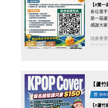
【#第一
各位選手
第一屆蘆
感謝大家
請參賽選
並依規定
點圖片展開大圖
◆【#報
1.報到
及保證
2.各參
【蘆竹
◆【#檢
發佈日期
1.檢錄
【#蘆竹
至檢錄