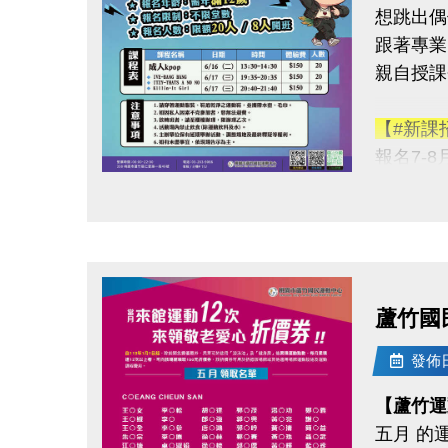
想跳出偶
2.各場
跟著專業 
錄，若
親自授課
3.大會
【#新課
◆連絡資
報名7-
-洽詢專線：
-官網 : ht
點圖片展開大圖
【#KPOP
-FB :
◆體驗價
-IG : @l
◆報名日
◆報名地
蘆竹國
◆報名資
◆開班人
發佈日期
【蘆竹運
◆開班時間
五月 的
6/16(二) 