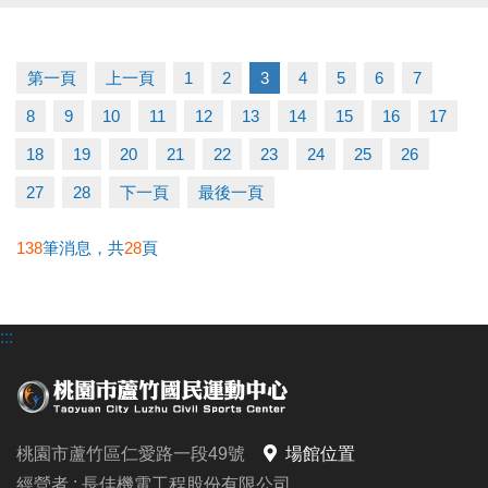
★ iOS 系統：https://reurl.cc/R60Z49
-FB : 桃園市蘆竹國民運動中心
★ Android 系統：https://reurl.cc/9ZrKXx
-IG : @luzhusports
第一頁
上一頁
1
2
3
4
5
6
7
◆ 課程報名時程
8
9
10
11
12
13
14
15
16
17
06/03-06/10 #舊生原班續報
使用APP享9折優惠（部分課程無折扣），臨櫃享95折
18
19
20
21
22
23
24
25
26
~
27
28
下一頁
最後一頁
舊生們享有優先報名的期間，千萬別錯過！
138
筆消息，共
28
頁
【舊生定義】
報名完整5-6月期課、6月單月課程
:::
且開班成功，無中途退費之學員
06/11-06/30 #不分新舊生
APP報名享95折優惠
桃園市蘆竹區仁愛路一段49號
場館位置
經營者 : 長佳機電工程股份有限公司