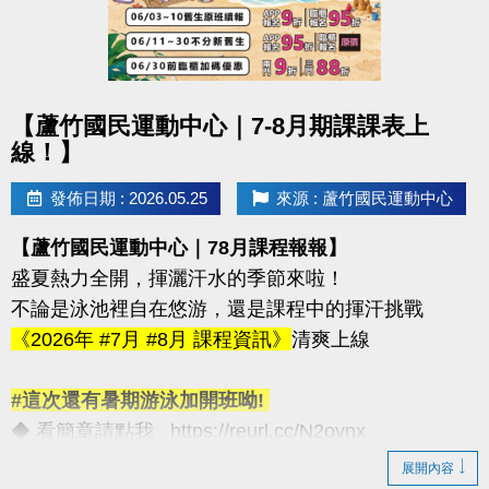
◆飛輪課程 ◆肌力訓練
◆瑜珈課程 ◆有氧課程 ◆樂齡課程
-----
（依中心公告課程為主）
點圖片展開大圖
【蘆竹國民運動中心｜7-8月期課課表上
【注意事項】
線！】
*各項設施優惠名額有限! 額滿為止喔
*使用優惠購票/訂位(限當日)恕無法退費&使用次數
發佈日期 : 2026.05.25
來源 : 蘆竹國民運動中心
*每人每日享有一次優惠，跨場館計算
【蘆竹國民運動中心｜78月課程報報】
*當年度門票入場優惠以每人24次為上限
盛夏熱力全開，揮灑汗水的季節來啦！
-----
不論是泳池裡自在悠游，還是課程中的揮汗挑戰
名額與場次有限，快揪朋友一起來！
《2026年 #7月 #8月 課程資訊》
清爽上線
連絡資訊
#這次還有暑期游泳加開班呦!
-洽詢專線：03-2639066 #112
◆ 看簡章請點我 https://reurl.cc/N2ovnx
-官網 :
◆ 課程報名方式 #可臨櫃 #可線上
展開內容
https://www.lzsports.com.tw/zh_TW/news/pageID/1/