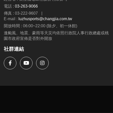
06/30 #前 本期臨櫃報名
電話 :
03-263-9066
傳真 : 03-222-9607
|
．◆* 有 #加碼優惠 喔 ◆*．
E-mail :
luzhusports@changjia.com.tw
同一人報名三門以上 → 88折優惠
開放時間 : 06:00~22:00 (除夕、初一休館)
同一人報名兩門以上 → 9折優惠
逢颱風、地震、豪雨等天災均依照行政院人事行政總處或桃
園市政府宣佈是否對外開放
連絡資訊
社群連結
-洽詢專線：03-2639066 #112
-官網 :
https://www.lzsports.com.tw/zh_TW/news/pageID/1/
-FB : 桃園市蘆竹國民運動中心
-IG : @luzhusports