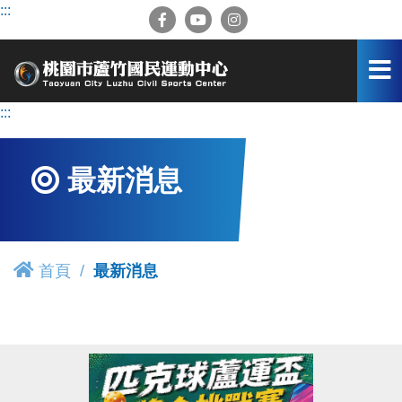
跳
:::
到
主
要
內
容
:::
區
最新消息
首頁
最新消息