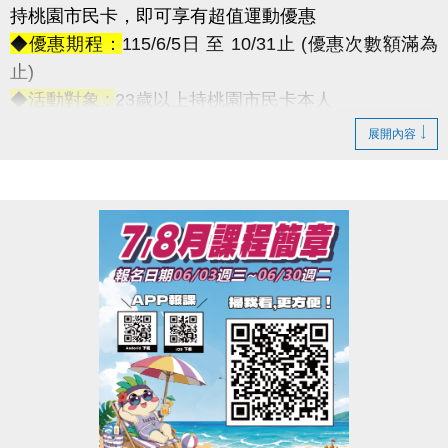
持桃園市民卡，即可享有超值運動優惠
◆優惠期程：
115/6/5日 至 10/31止 (優惠次數額滿為
止)
◆活動對象 :
23歲以上持桃園市民卡本人
•┈┈┈┈┈┈୨୧┈┈┈┈┈┈•
展開內容
【優惠項目】
◆游泳池:半價$50/次
→ 優惠次數僅4,800人次，額滿為止
┈┈┈┈
◆體適能: 半價$25/時 ◆第二小時開始恢復原價
→ 優惠次數僅1,600人次，額滿為止
┈┈┈┈
【特色課程優惠】
每 5 堂為一期，只要當期到課時數達八成
結算即享 $500 元 學費折抵！
【適用課程類型】