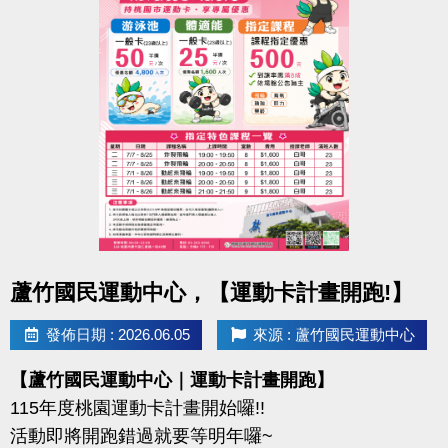
-IG : @luzhusports
持續運動不僅讓身體更健康，
還能感受滿滿的鼓勵與心意
連絡資訊
-洽詢專線：03-2639066 #112
-官網 :
https://www.lzsports.com.tw/zh_TW/news/pageID/1/
-FB : 桃園市蘆竹國民運動中心
-IG : @luzhusports
點圖片展開大圖
蘆竹國民運動中心，【運動卡計畫開跑!】
發佈日期 : 2026.06.05
來源 : 蘆竹國民運動中心
【蘆竹國民運動中心｜運動卡計畫開跑】
115年度桃園運動卡計畫開始囉!!
活動即將開跑錯過就要等明年囉~