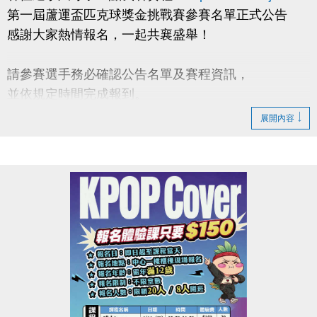
第一屆蘆運盃匹克球獎金挑戰賽參賽名單正式公告
感謝大家熱情報名，一起共襄盛舉！
請參賽選手務必確認公告名單及賽程資訊，
並依規定時間完成報到。
展開內容
◆【#報到需知】
1.報到時需攜帶二位選手證件（身分證 or 健保卡）
及保證金繳款憑單至報到處報到。
2.各參賽人員，應於該隊第一場比賽前30分鐘完成報
到。
◆【#檢錄需知】
1.檢錄時需攜帶二位選手證件（身分證 or 健保卡）
至檢錄處報到且需扣證件直至賽後歸還。
2.各場次選手，須於請賽組廣播後10分鐘內攜帶證件