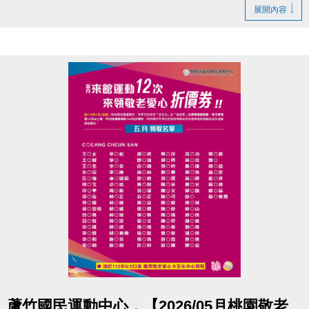
展開內容
【#KPOP #Cover #體驗課】
◆體驗價
→ $150／堂
◆報名日期
→ 即日起至課程當天
◆報名地點
→ 中心二樓櫃檯現場報名
◆報名資格
→ 年滿12歲
◆開班人數
→ 8人成班，限額20名
◆開班時間 :
6/16(二) → 13:30-14:30
6/17(三) → 19:35-20:35
6/17(三) → 20:40-21:40
◆體驗課曲目 :
#IVE－BANG BANG
#ITZY－THAT'S A NO NO
點圖片展開大圖
蘆竹國民運動中心，【2026/05月桃園敬老