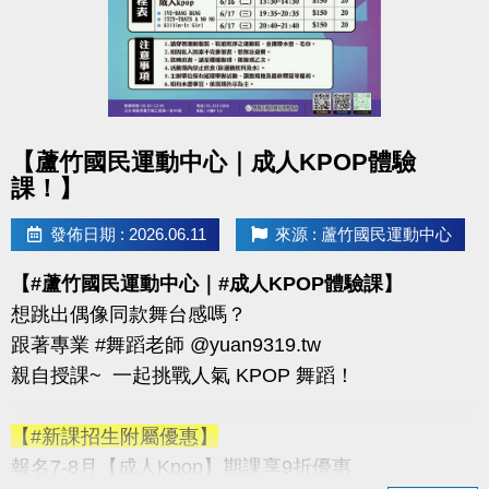
至檢錄處完成檢
錄，若未於時間內完成檢錄者，視同棄權，各隊員
不得異議。
3.大會得視賽程進度調整檢錄及比賽時間，並以現場
競賽組廣播為主。
點圖片展開大圖
【蘆竹國民運動中心｜成人KPOP體驗
課！】
◆連絡資訊
-洽詢專線：03-2639066 #115
發佈日期 : 2026.06.11
來源 : 蘆竹國民運動中心
-官網 :
【#蘆竹國民運動中心｜#成人KPOP體驗課】
https://www.lzsports.com.tw/zh_TW/news/pageID/1/
想跳出偶像同款舞台感嗎？
-FB : 桃園市蘆竹國民運動中心
跟著專業 #舞蹈老師 @yuan9319.tw
-IG : @luzhusports
親自授課~ 一起挑戰人氣 KPOP 舞蹈！
【#新課招生附屬優惠】
報名7-8月【成人Kpop】期課享9折優惠