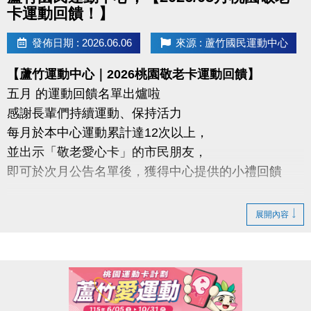
#KiiiKiii－I Do Me（或依實際課程曲目調整）
卡運動回饋！】
◆注意事項
發佈日期 : 2026.06.06
來源 : 蘆竹國民運動中心
1.請穿著運動服裝及乾淨運動鞋，並攜帶水壺、毛
【蘆竹運動中心｜2026桃園敬老卡運動回饋】
巾。
五月 的運動回饋名單出爐啦
2.因個人因素無法參與者，恕不退費。
感謝長輩們持續運動、保持活力
3.欲轉班者請至櫃檯辦理，每人限辦理乙次。
每月於本中心運動累計達12次以上，
4.場館內禁止飲食（飲用水及運動飲料除外）。
並出示「敬老愛心卡」的市民朋友，
5.主辦單位保有課程調整、延期及最終解釋權。
即可於次月公告名單後，獲得中心提供的小禮回饋
6.如有未盡事宜，依現場公告為準。
請於115年6/5日後 攜帶敬老愛心卡至本中心領取
展開內容
◆連絡資訊
-洽詢專線：03-2639066 #112
領取提醒
-官網 :
◆ 需本人親自前來領取
https://www.lzsports.com.tw/zh_TW/news/pageID/1/
◆ 不可委託他人代領
-FB : 桃園市蘆竹國民運動中心