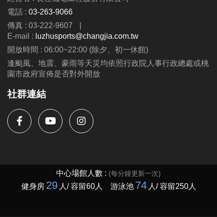
06/30 #前 本期臨櫃報名
電話 :
03-263-9066
傳真 : 03-222-9607
|
．◆* 有 #加碼優惠 喔 ◆*．
E-mail :
luzhusports@changjia.com.tw
同一人報名三門以上 → 88折優惠
開放時間 : 06:00~22:00 (除夕、初一休館)
同一人報名兩門以上 → 9折優惠
逢颱風、地震、豪雨等天災均依照行政院人事行政總處或桃
園市政府宣佈是否對外開放
連絡資訊
社群連結
-洽詢專線：03-2639066 #112
-官網 :
https://www.lzsports.com.tw/zh_TW/news/pageID/1/
-FB : 桃園市蘆竹國民運動中心
-IG : @luzhusports