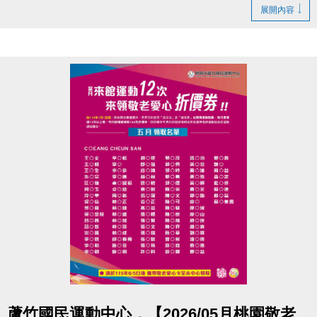
展開內容
【#KPOP #Cover #體驗課】
◆體驗價
→ $150／堂
◆報名日期
→ 即日起至課程當天
◆報名地點
→ 中心二樓櫃檯現場報名
◆報名資格
→ 年滿12歲
◆開班人數
→ 8人成班，限額20名
◆開班時間 :
6/16(二) → 13:30-14:30
6/17(三) → 19:35-20:35
6/17(三) → 20:40-21:40
◆體驗課曲目 :
#IVE－BANG BANG
#ITZY－THAT'S A NO NO
點圖片展開大圖
蘆竹國民運動中心，【2026/05月桃園敬老