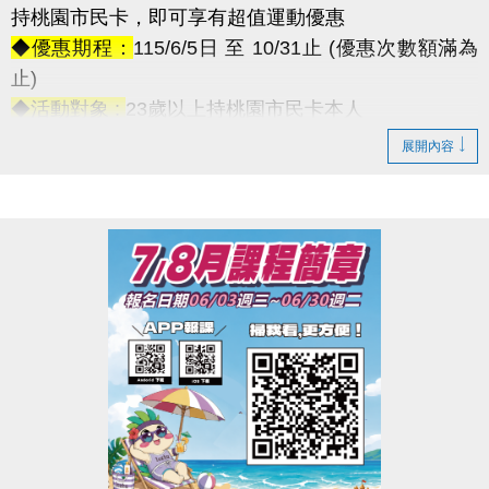
持桃園市民卡，即可享有超值運動優惠
◆優惠期程：
115/6/5日 至 10/31止 (優惠次數額滿為
止)
◆活動對象 :
23歲以上持桃園市民卡本人
•┈┈┈┈┈┈୨୧┈┈┈┈┈┈•
展開內容
【優惠項目】
◆游泳池:半價$50/次
→ 優惠次數僅4,800人次，額滿為止
┈┈┈┈
◆體適能: 半價$25/時 ◆第二小時開始恢復原價
→ 優惠次數僅1,600人次，額滿為止
┈┈┈┈
【特色課程優惠】
每 5 堂為一期，只要當期到課時數達八成
結算即享 $500 元 學費折抵！
【適用課程類型】