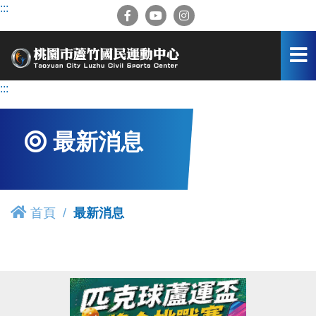
跳
:::
到
主
要
內
容
:::
區
最新消息
首頁
最新消息