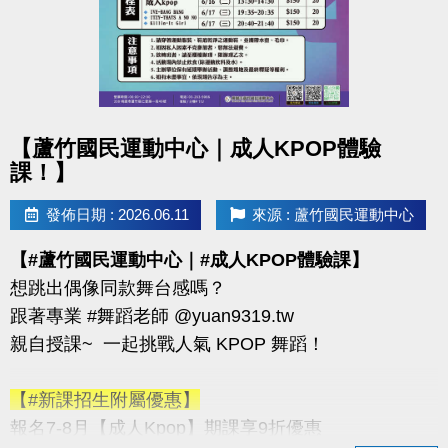
至檢錄處完成檢
錄，若未於時間內完成檢錄者，視同棄權，各隊員
不得異議。
3.大會得視賽程進度調整檢錄及比賽時間，並以現場
競賽組廣播為主。
點圖片展開大圖
【蘆竹國民運動中心｜成人KPOP體驗
課！】
◆連絡資訊
-洽詢專線：03-2639066 #115
發佈日期 : 2026.06.11
來源 : 蘆竹國民運動中心
-官網 :
【#蘆竹國民運動中心｜#成人KPOP體驗課】
https://www.lzsports.com.tw/zh_TW/news/pageID/1/
想跳出偶像同款舞台感嗎？
-FB : 桃園市蘆竹國民運動中心
跟著專業 #舞蹈老師 @yuan9319.tw
-IG : @luzhusports
親自授課~ 一起挑戰人氣 KPOP 舞蹈！
【#新課招生附屬優惠】
報名7-8月【成人Kpop】期課享9折優惠