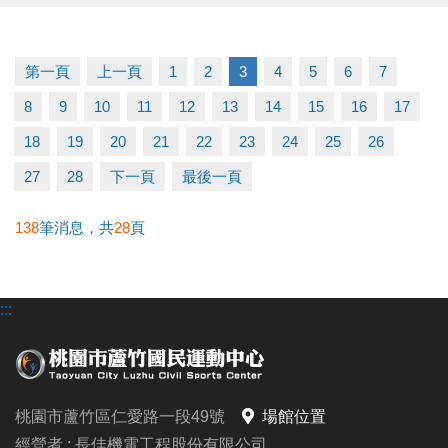
★ iOS 系統：https://reurl.cc/R60Z49
-FB : 桃園市蘆竹國民運動中心
★ Android 系統：https://reurl.cc/9ZrKXx
-IG : @luzhusports
第一頁
上一頁
1
2
3
4
5
6
7
◆ 課程報名時程
8
9
10
11
12
13
14
15
16
17
06/03-06/10 #舊生原班續報
使用APP享9折優惠（部分課程無折扣），臨櫃享95折
18
19
20
21
22
23
24
25
26
~
27
28
下一頁
最後一頁
舊生們享有優先報名的期間，千萬別錯過！
138
筆消息，共
28
頁
【舊生定義】
報名完整5-6月期課、6月單月課程
:::
且開班成功，無中途退費之學員
06/11-06/30 #不分新舊生
APP報名享95折優惠
桃園市蘆竹區仁愛路一段49號
場館位置
經營者 : 長佳機電工程股份有限公司