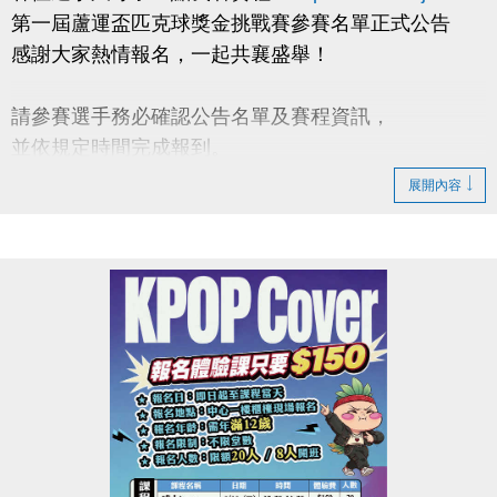
第一屆蘆運盃匹克球獎金挑戰賽參賽名單正式公告
感謝大家熱情報名，一起共襄盛舉！
請參賽選手務必確認公告名單及賽程資訊，
並依規定時間完成報到。
展開內容
◆【#報到需知】
1.報到時需攜帶二位選手證件（身分證 or 健保卡）
及保證金繳款憑單至報到處報到。
2.各參賽人員，應於該隊第一場比賽前30分鐘完成報
到。
◆【#檢錄需知】
1.檢錄時需攜帶二位選手證件（身分證 or 健保卡）
至檢錄處報到且需扣證件直至賽後歸還。
2.各場次選手，須於請賽組廣播後10分鐘內攜帶證件