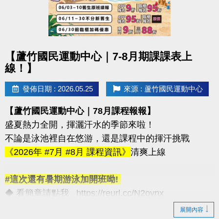
◆飛輪課程 ◆肌力訓練
◆瑜珈課程 ◆有氧課程 ◆樂齡課程
-----
（依中心公告課程為主）
點圖片展開大圖
【蘆竹國民運動中心｜7-8月期課課表上
【注意事項】
線！】
*各項設施優惠名額有限! 額滿為止喔
*使用優惠購票/訂位(限當日)恕無法退費&使用次數
發佈日期 : 2026.05.25
來源 : 蘆竹國民運動中心
*每人每日享有一次優惠，跨場館計算
【蘆竹國民運動中心｜78月課程報報】
*當年度門票入場優惠以每人24次為上限
盛夏熱力全開，揮灑汗水的季節來啦！
-----
不論是泳池裡自在悠游，還是課程中的揮汗挑戰
名額與場次有限，快揪朋友一起來！
《2026年 #7月 #8月 課程資訊》
清爽上線
連絡資訊
#這次還有暑期游泳加開班呦!
-洽詢專線：03-2639066 #112
◆ 看簡章請點我 https://reurl.cc/N2ovnx
-官網 :
◆ 課程報名方式 #可臨櫃 #可線上
展開內容
https://www.lzsports.com.tw/zh_TW/news/pageID/1/