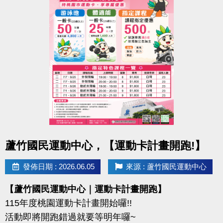
-IG : @luzhusports
持續運動不僅讓身體更健康，
還能感受滿滿的鼓勵與心意
連絡資訊
-洽詢專線：03-2639066 #112
-官網 :
https://www.lzsports.com.tw/zh_TW/news/pageID/1/
-FB : 桃園市蘆竹國民運動中心
-IG : @luzhusports
點圖片展開大圖
蘆竹國民運動中心，【運動卡計畫開跑!】
發佈日期 : 2026.06.05
來源 : 蘆竹國民運動中心
【蘆竹國民運動中心｜運動卡計畫開跑】
115年度桃園運動卡計畫開始囉!!
活動即將開跑錯過就要等明年囉~