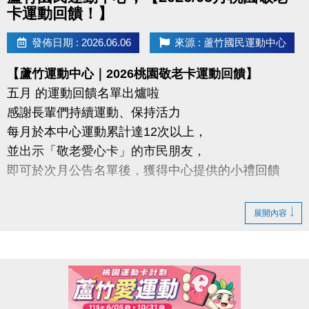
#KiiiKiii－I Do Me（或依實際課程曲目調整）
卡運動回饋！】
◆注意事項
發佈日期 : 2026.06.06
來源 : 蘆竹國民運動中心
1.請穿著運動服裝及乾淨運動鞋，並攜帶水壺、毛
【蘆竹運動中心｜2026桃園敬老卡運動回饋】
巾。
五月 的運動回饋名單出爐啦
2.因個人因素無法參與者，恕不退費。
感謝長輩們持續運動、保持活力
3.欲轉班者請至櫃檯辦理，每人限辦理乙次。
每月於本中心運動累計達12次以上，
4.場館內禁止飲食（飲用水及運動飲料除外）。
並出示「敬老愛心卡」的市民朋友，
5.主辦單位保有課程調整、延期及最終解釋權。
即可於次月公告名單後，獲得中心提供的小禮回饋
6.如有未盡事宜，依現場公告為準。
請於115年6/5日後 攜帶敬老愛心卡至本中心領取
展開內容
◆連絡資訊
-洽詢專線：03-2639066 #112
領取提醒
-官網 :
◆ 需本人親自前來領取
https://www.lzsports.com.tw/zh_TW/news/pageID/1/
◆ 不可委託他人代領
-FB : 桃園市蘆竹國民運動中心