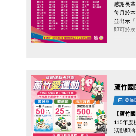
感謝長輩
6/17(三) 
每月於本
6/17(三) 
並出示「
即可於次
◆體驗課
#IVE－B
請於11
#ITZY－
點圖片展開大圖
#Kiii
領取提
◆ 需本
◆注意事
◆ 不可
1.請穿
蘆竹國
2.因個
持續運動
3.欲轉
發佈日期
還能感受
4.場館
【蘆竹國
5.主辦
115年
連絡資訊
6.如有
活動即將
-洽詢專線：