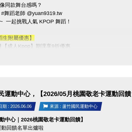
像同款舞台感嗎？
次選手，須於請賽組廣播後10分鐘內攜帶證件至檢錄處完
#舞蹈老師 @yuan9319.tw
未於時間內完成檢錄者，視同棄權，各隊員不得異議。
~ 一起挑戰人氣 KPOP 舞蹈！
得視賽程進度調整檢錄及比賽時間，並以現場競賽組廣播為
招生附屬優惠】
訊
8月【成人Kpop】期課享9折優惠
03-2639066 #115
tps://www.lzsports.com.tw/zh_TW/news/pageID/1/
 #Cover #體驗課】
 桃園市蘆竹國民運動中心
→ $150／堂
uzhusports
期
→ 即日起至課程當天
點
→ 中心二樓櫃檯現場報名
民運動中心，【2026/05月桃園敬老卡運動回
格
→ 年滿12歲
數
→ 8人成班，限額20名
 : 2026.06.06
來源 : 蘆竹國民運動中心
動中心｜2026桃園敬老卡運動回饋】
 :
運動回饋名單出爐啦
→ 13:30-14:30