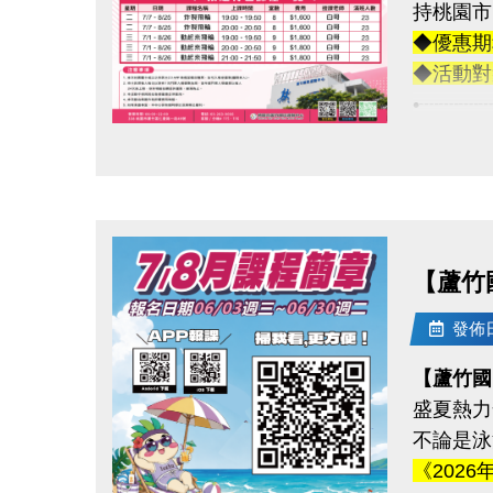
持桃園市
-官網 : ht
◆連絡資
◆優惠期
-FB :
-洽詢專線：
◆活動對
-IG : @l
-官網 : ht
•┈┈┈
-FB :
【優惠項
-IG : @l
點圖片展開大圖
◆游泳池:
→ 優惠
┈┈┈┈
◆體適能
【蘆竹
→ 優惠
┈┈┈┈
發佈日期
【特色課
【蘆竹國
每 5 
盛夏熱力
結算即享 
不論是泳
【適用課
《2026
◆飛輪課