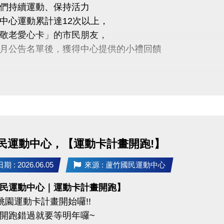
們持續運動、保持活力
→ 19:35-20:35
中心運動累計達12次以上，
→ 20:40-21:40
敬老愛心卡」的市民朋友，
月公告名單後，獲得中心提供的小禮回饋
曲目 :
ANG BANG
5年6/5日後 攜帶敬老愛心卡至本中心領取
THAT'S A NO NO
Kiii－I Do Me（或依實際課程曲目調整）
醒
人親自前來領取
項
委託他人代領
著運動服裝及乾淨運動鞋，並攜帶水壺、毛巾。
民運動中心，【運動卡計畫開跑!】
人因素無法參與者，恕不退費。
不僅讓身體更健康，
班者請至櫃檯辦理，每人限辦理乙次。
 : 2026.06.05
來源 : 蘆竹國民運動中心
滿滿的鼓勵與心意
內禁止飲食（飲用水及運動飲料除外）。
民運動中心｜運動卡計畫開跑】
單位保有課程調整、延期及最終解釋權。
度桃園運動卡計畫開始囉!!
未盡事宜，依現場公告為準。
開跑錯過就要等明年囉~
03-2639066 #112