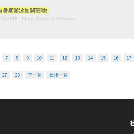
程 ◆有氧課程 ◆樂齡課程
有暑期游泳加開班呦!
我 https://reurl.cc/N2ovnx
公告課程為主）
報名方式 #可臨櫃 #可線上
項】
統：https://reurl.cc/R60Z49
施優惠名額有限! 額滿為止喔
d 系統：https://reurl.cc/9ZrKXx
惠購票/訂位(限當日)恕無法退費&使用次數
日享有一次優惠，跨場館計算
7
8
9
10
11
12
13
14
15
16
17
報名時程
門票入場優惠以每人24次為上限
06/10 #舊生原班續報
27
28
下一頁
最後一頁
P享9折優惠（部分課程無折扣），臨櫃享95折~
次有限，快揪朋友一起來！
有優先報名的期間，千萬別錯過！
義】
03-2639066 #112
5-6月期課、6月單月課程
tps://www.lzsports.com.tw/zh_TW/news/pageID/1/
功，無中途退費之學員
 桃園市蘆竹國民運動中心
uzhusports