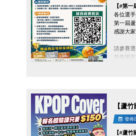
【#第一
各位選手
第一屆蘆
感謝大家
請參賽選
並依規定
點圖片展開大圖
◆【#報
1.報到
及保證
2.各參
【蘆竹
◆【#檢
發佈日期
1.檢錄
【#蘆竹
至檢錄