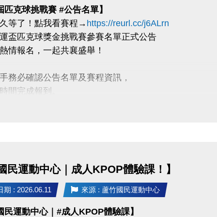
屆匹克球挑戰賽 #公告名單】
久等了！點我看賽程→
https://reurl.cc/j6ALrn
運盃匹克球獎金挑戰賽參賽名單正式公告
熱情報名，一起共襄盛舉！
手務必確認公告名單及賽程資訊，
時間完成報到。
到需知】
時需攜帶二位選手證件（身分證 or 健保卡）
金繳款憑單至報到處報到。
賽人員，應於該隊第一場比賽前30分鐘完成報到。
國民運動中心｜成人KPOP體驗課！】
錄需知】
 : 2026.06.11
來源 : 蘆竹國民運動中心
時需攜帶二位選手證件（身分證 or 健保卡）
國民運動中心｜#成人KPOP體驗課】
處報到且需扣證件直至賽後歸還。