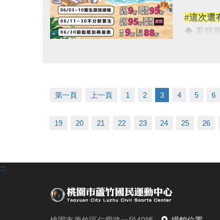
◆瑜珈課
#這次還
-----
◆ 看簡章請點
（依中心
◆ 課程
【注意事
點圖片展開大圖
★ iOS 系
*各項設
★ Androi
*使用優
*每人每
第一頁
上一頁
1
2
3
4
5
6
◆ 課程
*當年度
06/03-
-----
19
20
21
22
23
24
25
26
使用AP
名額與場
舊生們享
連絡資訊
:::
【舊生定
-洽詢專線：
報名完整
-官網 : ht
且開班成
-FB :
-IG : @l