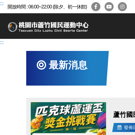
跳
:::
開放時間 : 06:00~22:00 (除夕、初一休館)
到
主
要
內
容
:::
區
最新消息
蘆竹國
發佈日期