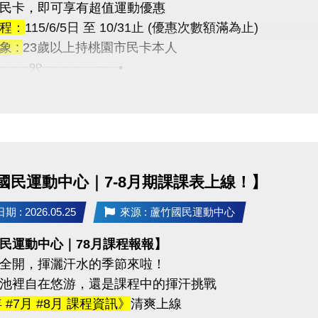
民卡，即可享有超值運動優惠
tps://www.lzsports.com.tw/zh_TW/news/pageID/1/
訊
程：
115/6/5日 至 10/31止 (優惠次數額滿為止)
 桃園市蘆竹國民運動中心
03-2639066 #112
象 :
23歲以上持桃園市民卡本人
uzhusports
tps://www.lzsports.com.tw/zh_TW/news/pageID/1/
┈┈┈୨୧┈┈┈┈┈┈•
 桃園市蘆竹國民運動中心
目】
uzhusports
半價$50/次
次數僅4,800人次，額滿為止
: 半價$25/時 ◆第二小時開始恢復原價
國民運動中心｜7-8月期課課表上線！】
次數僅1,600人次，額滿為止
 : 2026.05.25
來源 : 蘆竹國民運動中心
程優惠】
民運動中心｜78月課程報報】
堂為一期，只要當期到課時數達八成
全開，揮灑汗水的季節來啦！
$500 元 學費折抵！
池裡自在悠游，還是課程中的揮汗挑戰
程類型】
年 #7月 #8月 課程資訊》
清爽上線
程 ◆肌力訓練