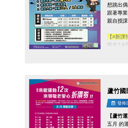
想跳出偶
2.各場
跟著專業 
錄，若
親自授課
3.大會
【#新課
◆連絡資
報名7-
-洽詢專線：
-官網 : ht
點圖片展開大圖
【#KPOP
-FB :
◆體驗價
-IG : @l
◆報名日
◆報名地
蘆竹國
◆報名資
◆開班人
發佈日期
【蘆竹運
◆開班時間
五月 的
6/16(二) 