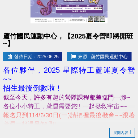
點圖片展開大圖
蘆竹國民運動中心，【2025夏令營即將開班
~】
發佈日期 : 2025.06.25
來源 : 蘆竹國民運動中心
各位夥伴，2025 星際特工蘆運夏令營
~~
招生最後倒數啦！
截至今天，許多有趣的營隊課程都差臨門一腳~
各位小小特工‍，蘆運需要您!! 一起拯救宇宙~~
報名只到114/6/30日(一)請把握最後機會~~跟著
蘆運一起過暑假吧!!
展開內容