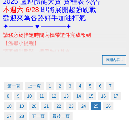
2025 蘆運體能大賽 賽程表 公告
本週六 6/28
即將展開超強硬戰
歡迎來為各路好手加油打氣
✦───── ♥ ─────✦
請務必於指定時間內攜帶證件完成報到
【溫馨小提醒】
請著運動服裝、攜帶毛巾及水
當日賽前請勿空腹，避免體力透支
展開內容
(早餐建議別吃太飽喔!請視個人身體狀況自行評估)
-
若有相關問題，請撥打03-2639066 #301 #302 洽詢
第一頁
上一頁
1
2
3
4
5
6
7
8
9
10
11
12
13
14
15
16
17
18
19
20
21
22
23
24
25
26
27
28
下一頁
最後一頁