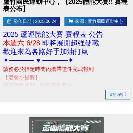
蘆竹國民運動中心，【2025體能大賽!! 賽程
表公布】
發佈日期 : 2025.06.24
來源 : 蘆竹國民運動中心
2025 蘆運體能大賽 賽程表 公告
本週六 6/28
即將展開超強硬戰
歡迎來為各路好手加油打氣
✦───── ♥ ─────✦
請務必於指定時間內攜帶證件完成報到
【溫馨小提醒】
請著運動服裝、攜帶毛巾及水
當日賽前請勿空腹，避免體力透支
展開內容
(早餐建議別吃太飽喔!請視個人身體狀況自行評估)
-
若有相關問題，請撥打03-2639066 #301 #302 洽詢