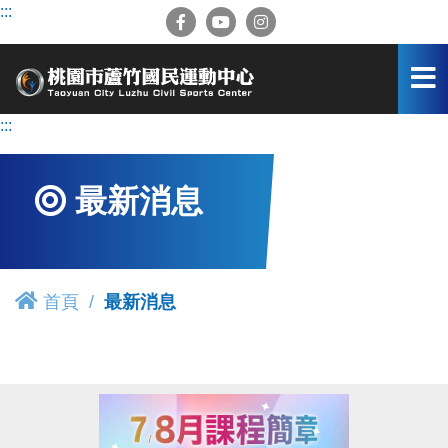
跳
:::
到
主
要
內
容
:::
區
最新消息
首頁
最新消息