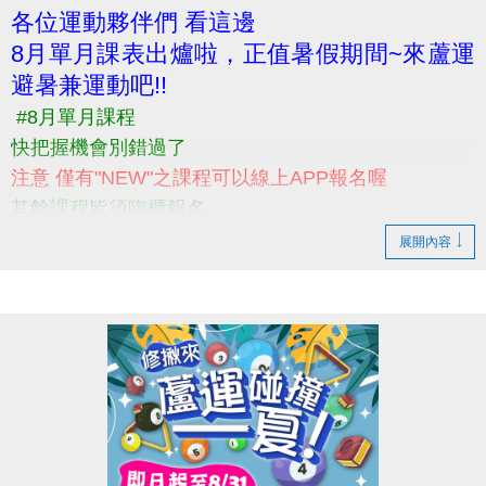
各位運動夥伴們 看這邊
線上課表:
8月單月課表出爐啦，正值暑假期間~來蘆運
https://drive.google.com/file/d/1AmLSd6tMVEVaGUA
避暑兼運動吧!!
usp=sharing
#8月單月課程
快把握機會別錯過了
注意 僅有"NEW"之課程可以線上APP報名喔
其餘課程皆須臨櫃報名
------------------------------------------
展開內容
快來一起運動吧
更多課程資訊 請洽詢" 03-2639066 #115課務部