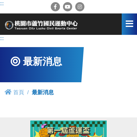
跳
:::
到
主
要
內
容
:::
區
最新消息
首頁
最新消息