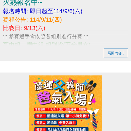
火熱報名中~
報名時間: 即日起至114/9/6(六)
賽程公告: 114/9/11(四)
比賽日: 9/13(六)
::: 參賽選手會依照各組別進行分賽 :::
高中組、國中組 組別皆(不分男女)
⚠賽程相關資訊 :
展開內容
https://drive.google.com/file/d/1QHrrdIMaKTtP4wEQ
eh/view?usp=sharing
(一) 報名請繳交身分證或戶口名簿影本，不可降級參
加。
(二) 當日報到請攜帶身分證、學生證或健保卡，以備
查核。
-----------------------------------------------
小編無受理線上報名喔
若需報名請至中心1F櫃台報名進行繳費