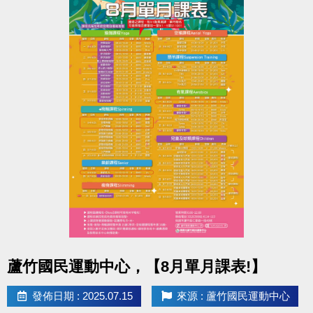
舊生們享有優先報名的期間，別錯過嚕~
【舊生定義】
報名完整7-8月期課、8月單月課程
且開班成功，無中途退費之學員
----------------------------------------------------------
8/11-8/31 不分新舊生 APP報名享95折優惠
8/31 前 本期臨櫃報名
．◆* 有 加碼優惠 喔 ◆*．
同一人報名 三門以上 88折優惠
同一人報名 兩門以上 9折優惠
----------------------------------------------------------
課程報名相關問題請洽 (03)263-9066 #114、115課務
組。
點圖片展開大圖
蘆竹國民運動中心，【8月單月課表!】
官網→http://www.lzsports.com.tw/
App→iOS : https://reurl.cc/MAxOk3
發佈日期 : 2025.07.15
來源 : 蘆竹國民運動中心
→Android : https://reurl.cc/MAxO1L