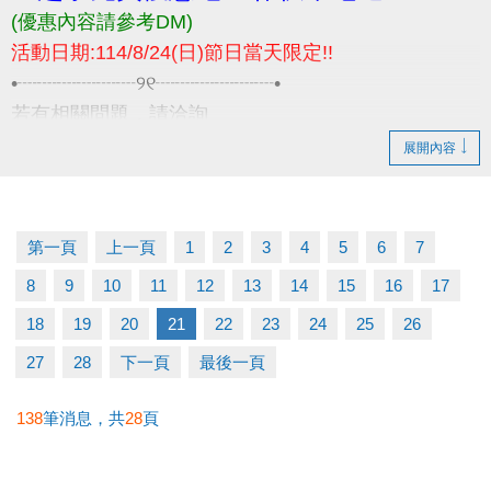
(優惠內容請參考DM)
活動日期:114/8/24(日)節日當天限定!!
•┈┈┈┈┈┈୨୧┈┈┈┈┈┈•
若有相關問題，請洽詢
03-2639066 #115 課務部
展開內容
第一頁
上一頁
1
2
3
4
5
6
7
8
9
10
11
12
13
14
15
16
17
18
19
20
21
22
23
24
25
26
27
28
下一頁
最後一頁
138
筆消息，共
28
頁