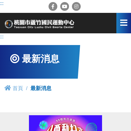
跳
:::
到
主
要
內
容
:::
區
最新消息
首頁
最新消息