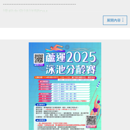
------------------------------------------
課程內容請詳閱DM
課程費用:免費
展開內容
活動日期: 114/9/1~114/9/24
報名日期: 即日起~
報名方式: 請至1F櫃檯辦理 (每位民眾限報一堂!!)
小提醒，請詳閱注意事項喔~
------------------------------------------
也歡迎新住民朋友們一起來享受運動的樂趣
若有相關問題
請撥打 03-2639066 #115 客務部