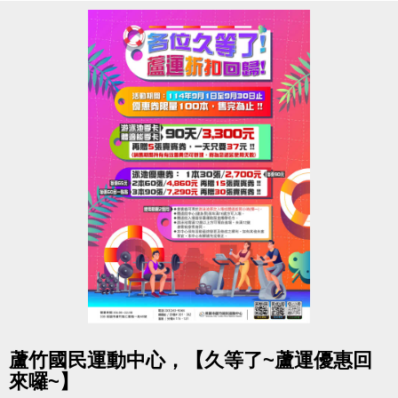
小提醒，請詳閱注意事項喔~
------------------------------------------
點擊下方連結報名
!
比賽規範:
https://drive.google.com/file/d/15owmGHj7tJB-
s40F6WouBqw7RmJ6Ydiq/view?usp=sharing
報名連結:
https://www.beclass.com/rid=30500c268a2daca6c364
fbclid=IwY2xjawMRG0ZleHRuA2FlbQIxMABicmlkE
Q
------------------------------------------
若有相關問題，請不吝撥打03-2639066 #121!
點圖片展開大圖
蘆竹國民運動中心，【久等了~蘆運優惠回
來囉~】