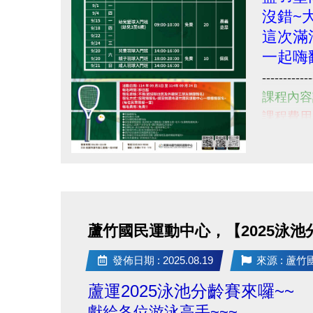
沒錯~
這次滿
一起嗨
------------
課程內容
課程費用
活動日期: 1
報名日期
點圖片展開大圖
報名方式:
小提醒，
------------
蘆竹國民運動中心，【2025泳池
也歡迎新
若有相關
點
發佈日期 : 2025.08.19
來源 : 蘆
請撥打 03
圖
蘆運2025泳池分齡賽來囉~~
片
獻給各位游泳高手~~~