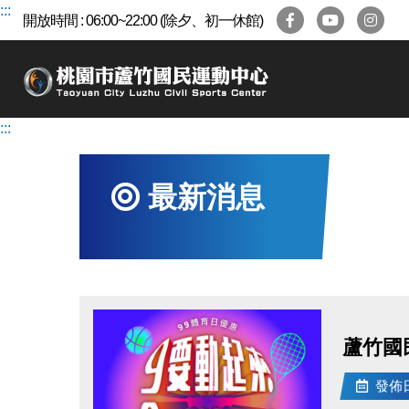
跳
:::
開放時間 : 06:00~22:00 (除夕、初一休館)
到
主
要
內
容
:::
區
最新消息
蘆竹國
發佈日期