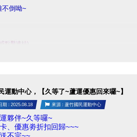
不倒呦~
e或點擊連結)
入口處報到】
民運動中心，【久等了~蘆運優惠回來囉~】
ile/d/15owmGHj7tJB-s40F6WouBqw7RmJ6Ydiq/view?usp=s
 : 2025.08.18
來源 : 蘆竹國民運動中心
名連
運夥伴~久等囉~
68a2daca6c364?
卡、優惠劵折扣回歸~~~
IxMABicmlkETEzNlkwbXJaRDdpeThoV0ZoAR6X0gXdF
送不完~~