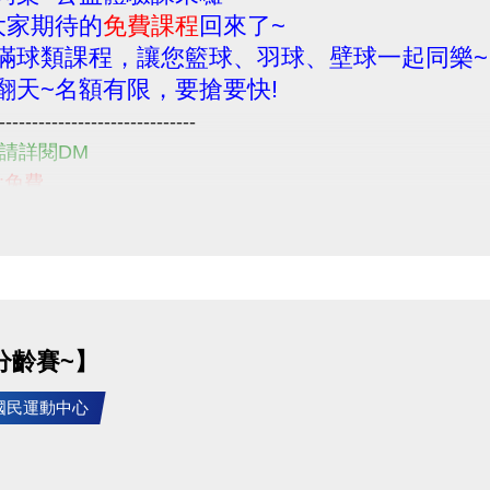
大家期待的
免費課程
回來了~
滿球類課程，讓您籃球、羽球、壁球一起同樂~
翻天~名額有限，要搶要快!
------------------------------
請詳閱DM
:免費
14/9/1~114/9/24
: 即日起~
 請至1F櫃檯辦理 (每位民眾限報一堂!!)
請詳閱注意事項喔~
------------------------------
分齡賽~】
住民朋友們一起來享受運動的樂趣
問題
竹國民運動中心
-2639066 #115 客務部