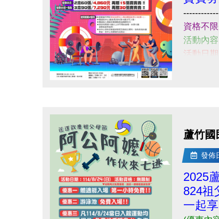
Q
------------
------------------------------------------
資格不限
若有相關問題，請不吝撥打03-2639066 #
活動內容
活動日期: 
購買請至
小提醒，
點圖片展開大圖
------------
若有相關問
蘆竹國
發佈日期
202
824
一起享