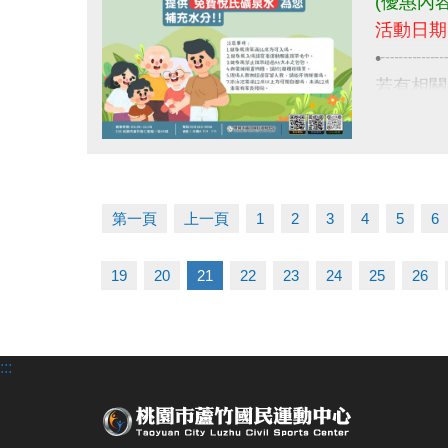
(優惠內
活動日期:
•┈┈┈
若有相關
03-263
點圖片展開大圖
第一頁
上一頁
1
2
3
4
5
6
19
20
21
22
23
24
25
26
:::