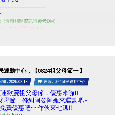
------------------------------
~
121!
: (優惠相關資訊請參考DM)
114/9/1起至114/9/30
1樓櫃台~
請詳閱注意事項喔~
------------------------------
題，請不吝撥打03-2639066 #121、301!
民運動中心，【0824祖父母節~~】
 : 2025.08.18
來源 : 蘆竹國民運動中心
5蘆運歡慶祖父母節，優惠來囉!!
祖父母節，修糾阿公阿嬤來運動吧~
免費優惠吧~~作伙來七逃!!