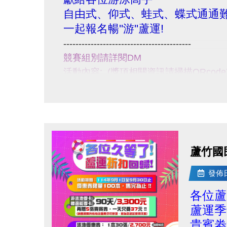
展
自由式、仰式、蛙式、蝶式通通難
開
一起報名暢''游''蘆運!
大
------------------------------------------
圖
競賽組別請詳閱DM
活動內容: (獎項相關資訊請掃描QRcod
比賽日期: 114/9/20(六) 7:00~17:00
報名日期:114/8/20~114/9/10
活動地點: 蘆竹運動中心一樓泳池【B1
小提醒，請詳閱注意事項喔~
------------------------------------------
蘆竹國
點擊下方連結報名
!
比賽規範:
https://drive.google.com/f
發佈日期
報
各位蘆
https://www.beclass.com/rid=30500c2
蘆運季
fbclid=IwY2xjawMRG0ZleHRuA2FlbQ
貴賓劵