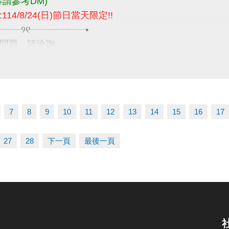
容請參考DM)
114/8/24(日)節日當天限定!!
┈┈┈୨୧┈┈┈┈┈┈•
問題，請洽詢
9066 #115 課務部
7
8
9
10
11
12
13
14
15
16
17
27
28
下一頁
最後一頁