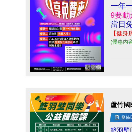
一年一
9要動
當日免
【健身
(優惠內
點圖片展開大圖
蘆竹國
發佈日期
籃羽壁