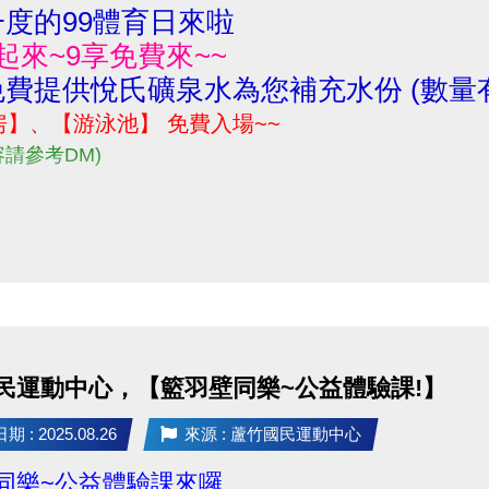
度的99體育日來啦
起來~9享免費來~~
費提供悅氏礦泉水為您補充水份 (數量
房】、【游泳池】 免費入場~~
容請參考DM)
民運動中心，【籃羽壁同樂~公益體驗課!】
 : 2025.08.26
來源 : 蘆竹國民運動中心
同樂~公益體驗課來囉